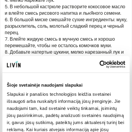
4. Мелко нарежьте лук.
5. В небольшой кастрюле растворите кокосовое масло
и влейте смесь рисового напитка и льняного семени.
6. В большой миске смешайте сухие ингредиенты: муку,
разрыхлитель, соль, молотый сладкий перец и черный
перец.
7. Влейте жидкую смесь в мучную смесь и хорошо
перемешайте, чтобы не осталось комочков муки.
8. Добавьте натертые цукини, мелко нарезанный лук и
хорошо перемешайте, чтобы масса стала однородной.
9. Для одной вафли прямоугольной формы
выкладывайте 2 столовые ложки теста и равномерно
распределяйте по поверхности вафельницы.
Выпекайте 8-10 минут.
Šioje svetainėje naudojami slapukai
10. Если у вас нет вафельницы, можете пожарить
Slapukai ir panašios technologijos leidžia svetainei
блины на сковороде. На один блин понадобится 1
išsaugoti arba nuskaityti informaciją jūsų įrenginyje. Jie
столовая ложка массы. Жарьте с двух сторон по 3-4
naudojami tam, kad svetainė veiktų tinkamai, įsimintų
минуты.
jūsų pasirinkimus, padėtų analizuoti svetainės naudojimą
ir, gavus jūsų sutikimą, pateiktų jums aktualesnį turinį bei
Вкусно кушать с томатным пюре и свежими овощами.
reklamą. Kai kuriais atvejais informaciją apie jūsų