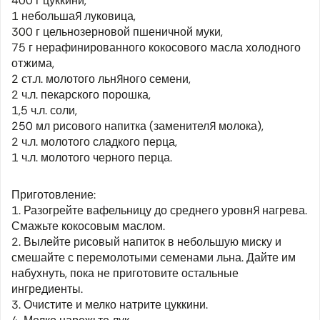
400 г цуккини,
1 небольшая луковица,
300 г цельнозерновой пшеничной муки,
75 г нерафинированного кокосового масла холодного
отжима,
2 ст.л. молотого льняного семени,
2 ч.л. пекарского порошка,
1,5 ч.л. соли,
250 мл рисового напитка (заменителя молока),
2 ч.л. молотого сладкого перца,
1 ч.л. молотого черного перца.
Приготовление:
1. Разогрейте вафельницу до среднего уровня нагрева.
Смажьте кокосовым маслом.
2. Вылейте рисовый напиток в небольшую миску и
смешайте с перемолотыми семенами льна. Дайте им
набухнуть, пока не приготовите остальные
ингредиенты.
3. Очистите и мелко натрите цуккини.