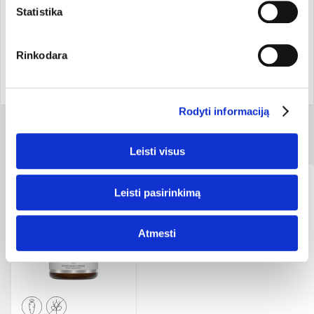
бы один курс полезных бактерий в год, а затем
Statistika
пытаться получить их через пищу: из квашеной
капусты, кефира, простокваши и т.д.
Rinkodara
Автор: Специалист в области натуропатического
питания Tautvilė Šliažaitė.
Rodyti informaciją
Сопутствующие товары
Leisti visus
Leisti pasirinkimą
Atmesti