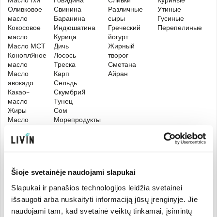
Масло гхи
Говядина
Сливки
Куриные
Бр
Оливковое
Свинина
Различные
Утиные
Цв
масло
Баранина
сыры
Гусиные
ка
Кокосовое
Индюшатина
Греческий
Перепелиные
Цу
масло
Курица
йогурт
О
Масло МСТ
Дичь
Жирный
Ка
Конопляное
Лосось
творог
Ст
масло
Треска
Сметана
се
Масло
Карп
Айран
Б
авокадо
Сельдь
Сл
Какао-
Скумбрия
пе
масло
Тунец
Ре
Жиры
Сом
Ре
Масло
Морепродукты
П
Ф
ст
С
Šioje svetainėje naudojami slapukai
Slapukai ir panašios technologijos leidžia svetainei
ЯГОДЫ
ОРЕХИ И
ГРИБЫ
НАПИТКИ
ДРУГ
СЕМЕНА
ПРО
išsaugoti arba nuskaityti informaciją jūsų įrenginyje. Jie
naudojami tam, kad svetainė veiktų tinkamai, įsimintų
Оливки
Макадамия
Лесные
Кофе
Стеви