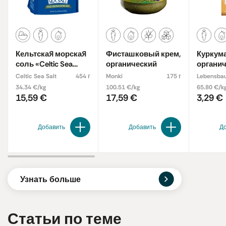
Кельтская морская
Фисташковый крем,
Куркума
соль «Celtic Sea
органический
органи
Salt», крупная
Celtic Sea Salt
454 г
Monki
175 г
Lebensba
34.34 €/kg
100.51 €/kg
65.80 €/k
15,59 €
17,59 €
3,29 €
Добавить
Добавить
Д
Узнать больше
Статьи по теме