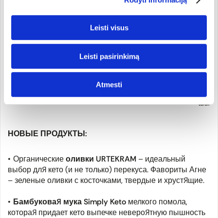
орехо
напит
Кокос
Leisti visus
молок
Орех
крем
Leisti pasirinkimą
Майо
Черн
шокол
85%
Atmesti
Мака
шита
НОВЫЕ ПРОДУКТЫ:
Органические
оливки URTEKRAM
– идеальный
выбор для кето (и не только) перекуса. Фавориты Агне
– зеленые оливки с косточками, твердые и хрустящие.
Бамбуковая мука Simply Keto
мелкого помола,
которая придает кето выпечке невероятную пышность