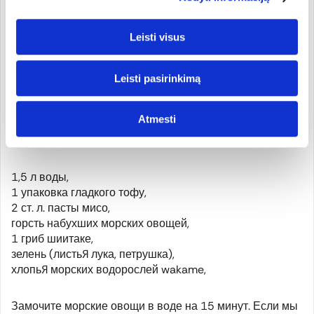
Набухшие морские овощи выложить на дуршлаг и
Leisti visus
хорошо процедить. Затем нарезаем и добавляем в суп,
салат или любое овощное блюдо. Ниже приведен
рецепт базового блюда, супа мисо, в котором Вы
Leisti pasirinkimą
можете получить самые разные вкусы, меняя другие
ингредиенты.
Atmesti
Суп мисо с водорослями
1,5 л воды,
1 упаковка гладкого тофу,
2 ст. л. пасты мисо,
горсть набухших морских овощей,
1 гриб шиитаке,
зелень (листья лука, петрушка),
хлопья морских водорослей
wakame
,
Замочите морские овощи в воде на 15 минут. Если мы