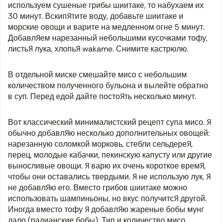
используем сушеные грибы шиитаке, то набухаем их
30 минут. Вскипятите воду, добавьте шиитаке и
морские овощи и варите на медленном огне 5 минут.
Добавляем нарезанный небольшими кусочками тофу,
листья лука, хлопья
wakame
. Снимите кастрюлю.
В отдельной миске смешайте мисо с небольшим
количеством полученного бульона и вылейте обратно
в суп. Перед едой дайте постоять несколько минут.
Вот классический минималистский рецепт супа мисо. Я
обычно добавляю несколько дополнительных овощей:
нарезанную соломкой морковь, стебли сельдерея,
перец, молодые кабачки, пекинскую капусту или другие
выносливые овощи. Я варю их очень короткое время,
чтобы они оставались твердыми. Я не использую лук, я
не добавляю его. Вместо грибов шиитаке можно
использовать шампиньоны, но вкус получится другой.
Иногда вместо тофу я добавляю жареные бобы мунг
дало (радианские бобы). Тип и количество мисо