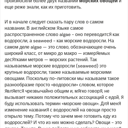
произносили более двух названий
морских овощей
и
еще реже знали, как их приготовить.
И в начале следует сказать пару слов о самом
названии. В английском языке самое
распространенное слово
algae
- оно переводится как
водоросли, а
seaweed
- как морские водоросли. На
самом деле
algae
— это слово, обозначающее очень
широкий класс, от микро до макро — измеряемых
десятками метров — морских растений. Так
называемые морские водоросли (
seaweed
) это
крупные водоросли, также называемые морскими
овощами. Поскольку по-литовски мы называем такое
разнообразие просто «водоросли» словом, которое
является чрезвычайно общим и, мягко говоря, не
вызывает никаких положительных ассоциаций с едой, я
буду использовать термин «морские овощи». Для меня
изменение названия с водорослей на овощи просто
открыло тему. Потому что зачем мне готовить еду из
водорослей? И что из них можно сделать? Овощи - это