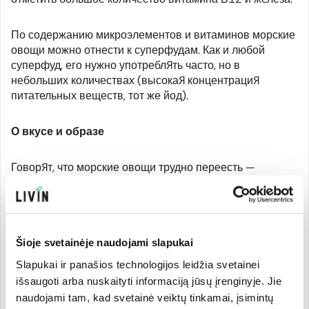
По содержанию микроэлементов и витаминов морские
овощи можно отнести к суперфудам. Как и любой
суперфуд, его нужно употреблять часто, но в
небольших количествах (высокая концентрация
питательных веществ, тот же йод).
О вкусе и образе
Говорят, что морские овощи трудно переесть —
человек по вкусу чувствует, что уже насытился.
Поскольку в нем высокое содержание белка и
клетчатки, то он питателен. Но, может быть, на это
повлиял знаменитый вкус умами? Исследования
показали, что в
нори
естественным образом
Šioje svetainėje naudojami slapukai
содержатся вещества, определяющие вкус умами, а
Slapukai ir panašios technologijos leidžia svetainei
именно глутаминовая кислота и инозинат. Как
išsaugoti arba nuskaityti informaciją jūsų įrenginyje. Jie
известно, вкус умами особенный, поскольку дает
naudojami tam, kad svetainė veiktų tinkamai, įsimintų
полное удовлетворение едой и чувство сытости.