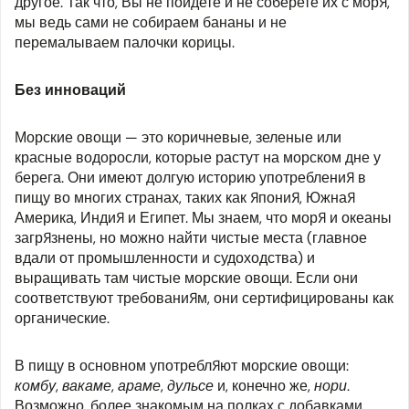
другое. Так что, Вы не пойдете и не соберете их с моря,
мы ведь сами не собираем бананы и не
перемалываем палочки корицы.
Без инноваций
Морские овощи — это коричневые, зеленые или
красные водоросли, которые растут на морском дне у
берега. Они имеют долгую историю употребления в
пищу во многих странах, таких как Япония, Южная
Америка, Индия и Египет. Мы знаем, что моря и океаны
загрязнены, но можно найти чистые места (главное
вдали от промышленности и судоходства) и
выращивать там чистые морские овощи. Если они
соответствуют требованиям, они сертифицированы как
органические.
В пищу в основном употребляют морские овощи:
комбу, вакаме, араме, дульсе
и, конечно же,
нори
.
Возможно, более знакомым на полках с добавками