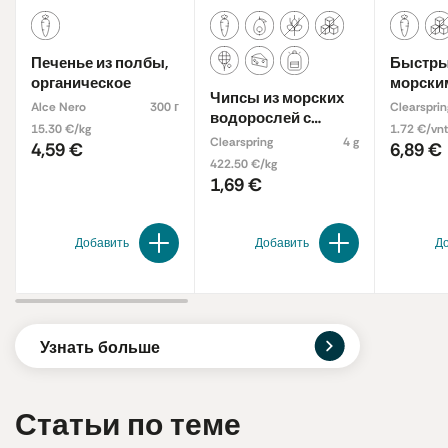
Печенье из полбы,
Быстрый
органическое
морски
Чипсы из морских
Alce Nero
300 г
Clearsprin
водорослей с
15.30 €/kg
1.72 €/vnt
куркумой,
Clearspring
4 g
4,59 €
6,89 €
органические
422.50 €/kg
1,69 €
Добавить
Добавить
Д
Узнать больше
Статьи по теме