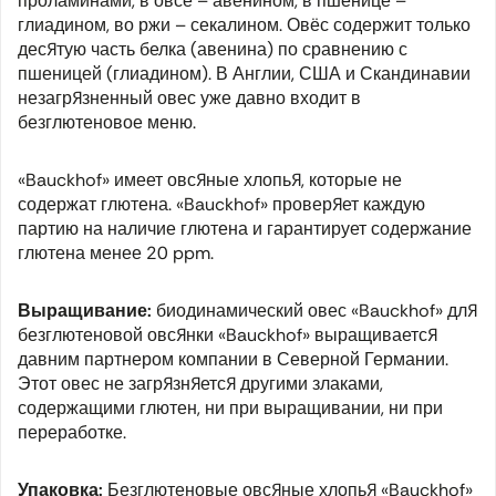
проламинами, в овсе – авенином, в пшенице –
глиадином, во ржи – секалином. Овёс содержит только
десятую часть белка (авенина) по сравнению с
пшеницей (глиадином). В Англии, США и Скандинавии
незагрязненный овес уже давно входит в
безглютеновое меню.
«Bauckhof» имеет овсяные хлопья, которые не
содержат глютена. «Bauckhof» проверяет каждую
партию на наличие глютена и гарантирует содержание
глютена менее 20 ppm.
Выращивание:
биодинамический овес «Bauckhof» для
безглютеновой овсянки «Bauckhof» выращивается
давним партнером компании в Северной Германии.
Этот овес не загрязняется другими злаками,
содержащими глютен, ни при выращивании, ни при
переработке.
Упаковка:
Безглютеновые овсяные хлопья «Bauckhof»