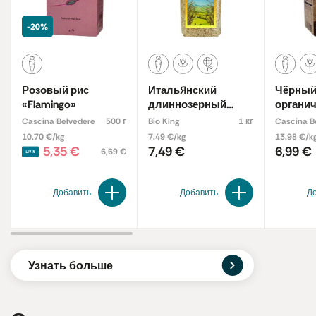
-20%
Розовый рис
Итальянский
Чёрный 
«Flamingo»
длиннозерный
органи
коричневый рис,
Cascina Belvedere
500 г
Bio King
1 кг
Cascina B
органический
10.70 €/kg
7.49 €/kg
13.98 €/k
5,35 €
7,49 €
6,99 €
6,69 €
Добавить
Добавить
Д
Узнать больше