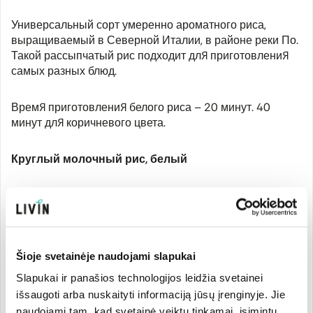
Универсальный сорт умеренно ароматного риса,
выращиваемый в Северной Италии, в районе реки По.
Такой рассыпчатый рис подходит для приготовления
самых разных блюд.
Время приготовления белого риса – 20 минут. 40
минут для коричневого цвета.
Круглый молочный рис, белый
Этот рис становится сливочным и мягким при
приготовлении, и его выращивают в Северной Италии,
в плодородных районах вокруг реки По. Идеально
подходит для приготовления любимой детьми рисовой
каши, рисовых пудингов, сладких сливочных блюд и
Šioje svetainėje naudojami slapukai
десертов.
Slapukai ir panašios technologijos leidžia svetainei
išsaugoti arba nuskaityti informaciją jūsų įrenginyje. Jie
Время приготовления – 20 мин.
naudojami tam, kad svetainė veiktų tinkamai, įsimintų