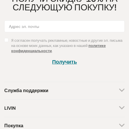
СЛЕДУЮЩУЮ ПОКУПКУ!
Я согласен получать рекламные, новостные и другие эл. письма
на основе моих данных, как указано в нашей
политике
конфиденциальности
.
Получить
Служба поддержки
+370 659 44144
LIVIN
Написать запрос
О нас
Контакты
Мы работаем по будням.
Покупка