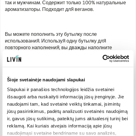
так и мужчинам. Содержит только 100% натуральные
ароматизаторы. Подходит для веганов.
Вы можете пополнить эту бутылку после
использования. Используя одну бутылку для
повторного наполнения, вы дважды наполните
первичную упаковку и используете
на 49 % меньше
пластика!
Сертифицировано COSMEBIO COSMOS ORGANIC, как
Šioje svetainėje naudojami slapukai
органическая косметика.
Slapukai ir panašios technologijos leidžia svetainei
išsaugoti arba nuskaityti informaciją jūsų įrenginyje. Jie
naudojami tam, kad svetainė veiktų tinkamai, įsimintų
Производитель
jūsų pasirinkimus, padėtų analizuoti svetainės naudojimą
ir, gavus jūsų sutikimą, pateiktų jums aktualesnį turinį bei
reklamą. Kai kuriais atvejais informaciją apie jūsų
Страна бренда:
Код товара:
COSL1610
naudojimąsi svetaine bendriname su savo analizės,