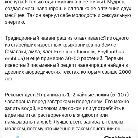
коснуться только один мужчина в её жизни). Мудрец
создал смесь чаванпраш и ел только её в течение двух
месяцев. Так он вернул себе молодость и сексуальную
энергию.
Традиционный чаванпраш изготавливается из одного
из старейших известных крыжовников на Земле
(амалаки, амла;
лат.
Emblica officinalis
,
Phyllanthus
emblica
) и ещё примерно 30-50 растений. Первый
известный письменный рецепт чаванпраша найден в
древних аюрведических текстах, которым свыше 2000
лет.
Рекомендуется принимать 1-2 чайные ложки (5-10 г)
чавапраша перед завтраком и перед сном. Его можно
запить водой, молоком или соком или употреблять в
виде напитка, растворенного в жидкости или
намазывать на хлеб. Лучше всего запивать тёплым
молоком, потому что именно в таком сочетании он
усваивается организмом легче всего.