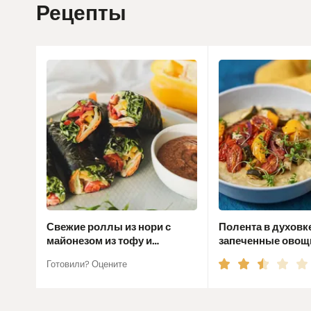
Рецепты
Свежие роллы из нори с
Полента в духовке
майонезом из тофу и
запеченные овощ
ореховым соусом
Готовили? Оцените