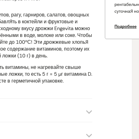
рентабельн
суточная н
пов, рагу, гарниров, салатов, овощных
бавлять в коктейли и фруктовые и
Подробнее
Тиамин
пом
ходному вкусу дрожжи Engevita можно
энергетиче
ёнными в воде, молоке или соке. Чтобы
системы, п
айте до 100ºС! Эти дрожжевые хлопья
деятельност
ое содержание витаминов, поэтому их
 ложки (10 г) в день.
Рибофлав
ить витамины, не нагревайте свыше
поддерживат
е ложки, то есть 5 г = 5 μг витамина D.
работу нер
те в герметичной упаковке.
оболочек и 
Помогает с
Помогает за
повреждени
усталости и
Ниацин
пом
энергетиче