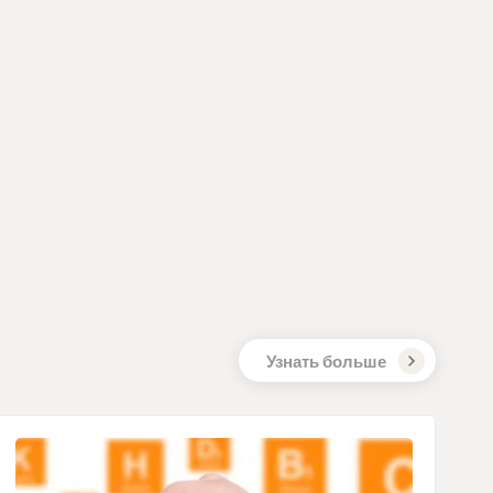
ихологические функции, состояние
болочек и кожи. Ниацин помогает
увство усталости и утомляемости.
вая кислота
(витамин B5) помогает
ть нормальный энергетический обмен;
оддерживать нормальный синтез и
 стероидных гормонов, витамина D и
нейротрансмиттеров; помогает снизить
и утомляемость; помогает поддерживать
 умственную деятельность.
6
помогает поддерживать в норме:
еина, энергетический обмен,
Узнать больше
 нервной системы, метаболизм
а, метаболизм белков и гликогена,
еские функции, образование
в, иммунную систему. Помогает
усталость и утомляемость. Помогает
ть гормональную активность.