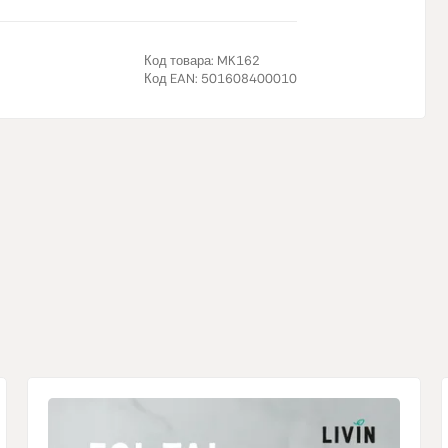
системы, пс
слизистых о
уменьшить ч
Код товара:
MK162
Код EAN:
501608400010
Пантотено
поддержива
помогает п
метаболизм
некоторых 
усталость 
нормальную
Витамин B
синтез цист
активность
гомоцистеин
психологич
эритроцито
уменьшить 
регулирова