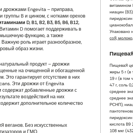
витамином D
 дрожжами Engevita – приправа,
ниацин (B3)
 группы B и цинком, с нотками орехов
пиридоксин 
минами D, B1, B2, B3, B5, B6, B12,
цианокобала
Витамин D помогает поддерживать в
Упаковано 
, мышечную функцию, а также
соя, молоко
 Важную роль играет разнообразное,
ровый образ жизни.
Пищевая
 натуральный продукт – дрожжи
Пищевая цен
ащенные на очищенной и обогащенной
жиры 5 г (в
. Это гарантирует отсутствие в них
19 г (в том 
icans
. Эти дрожжи от Engevita
47 г, соль 0
они содержат добавленные дрожжи с
среднее зна
зультате воздействия на них
среднее зн
 содержит дополнительное количество
РСНП), ниа
пантотенова
пиридоксин
кислота B9 
ля веганов. Без искусственных
108 мкг (43
тизаторов и ГМО.