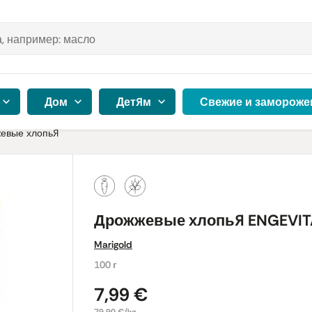
Дом
Детям
Свежие и замороже
евые хлопья
Дрожжевые хлопья ENGEVIT
Marigold
100 г
7,99 €