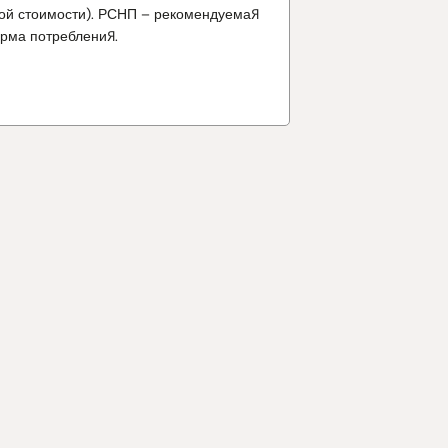
ой стоимости). РСНП – рекомендуемая
орма потребления.
огает поддерживать в норме:
ский обмен, деятельность нервной
сихологические функции и
ь сердца.
ин
(витамин B2) помогает
ь в норме: энергетический обмен,
вной системы, состояние слизистых
кожи, эритроцитов, обмен железа.
охранить нормальное зрение.
щитить клетки от окислительного
я. Помогает уменьшить чувство
 утомляемости.
огает поддерживать в норме:
ский обмен, деятельность нервной