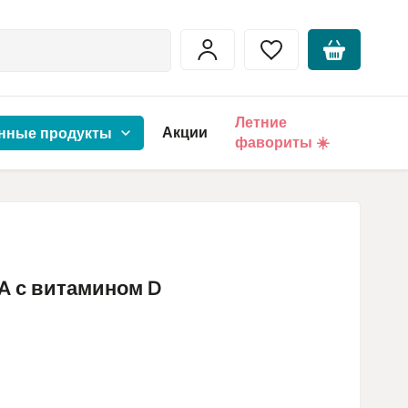
Летние
Акции
нные продукты
фавориты ☀️
A с витамином D