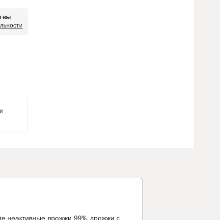
и вы
яльности
и
ие неактивные дрожжи 99%, дрожжи с