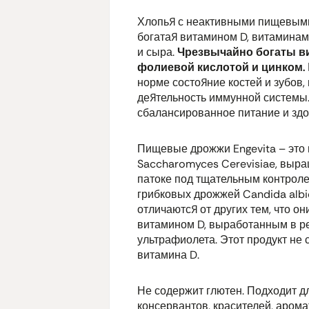
Хлопья с неактивными пищевыми
богатая витамином D, витаминами
и сыра.
Чрезвычайно богаты вита
фолиевой кислотой и цинком.
норме состояние костей и зубов
деятельность иммунной системы.
сбалансированное питание и здо
Пищевые дрожжи Engevita – это
Saccharomyces Cerevisiae
, выр
патоке под тщательным контролем
грибковых дрожжей
Candida alb
отличаются от других тем, что 
витамином D, выработанным в ре
ультрафиолета. Этот продукт не
витамина D.
Не содержит глютен. Подходит д
консервантов, красителей, арома