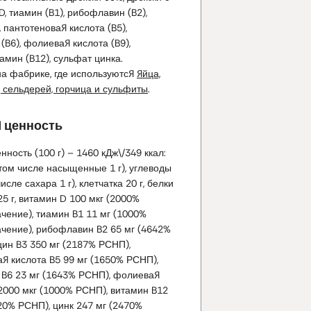
, тиамин (B1), рибофлавин (B2),
, пантотеновая кислота (B5),
(B6), фолиевая кислота (B9),
мин (B12), сульфат цинка.
на фабрике, где используются
яйца,
, сельдерей, горчица и сульфиты
.
 ценность
ность (100 г) – 1460 кДж\/349 ккал:
 том числе насыщенные 1 г), углеводы
числе сахара 1 г), клетчатка 20 г, белки
,25 г, витамин D 100 мкг (2000%
чение), тиамин B1 11 мг (1000%
ачение), рибофлавин B2 65 мг (4642%
цин B3 350 мг (2187% РСНП),
я кислота B5 99 мг (1650% РСНП),
 B6 23 мг (1643% РСНП), фолиевая
2000 мкг (1000% РСНП), витамин B12
20% РСНП), цинк 247 мг (2470%