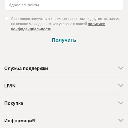
Я согласен получать рекламные, новостные и другие эл. письма
на основе моих данных, как указано в нашей
политике
конфиденциальности
.
Получить
Служба поддержки
+370 659 44144
LIVIN
Написать запрос
О нас
Контакты
Мы работаем по будням.
Покупка
С 8 утра до 5 вечера.
Магазины
Способы оплаты
Бренды
Доставка
Информация
Поддержка инициативы
Возврат товара
Программа лояльности