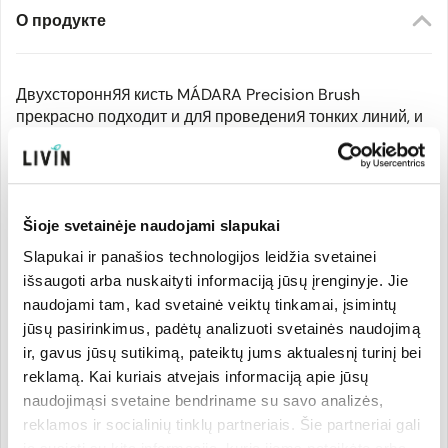
О продукте
Двухсторонняя кисть MÁDARA Precision Brush
прекрасно подходит и для проведения тонких линий, и
для заполнения бровей. Сделана из
высококачественной синтетической щетины. Подходит
для веганов.
Šioje svetainėje naudojami slapukai
После использования промыть водой с мылом или
специальным средством для очистки кистей.
Slapukai ir panašios technologijos leidžia svetainei
išsaugoti arba nuskaityti informaciją jūsų įrenginyje. Jie
naudojami tam, kad svetainė veiktų tinkamai, įsimintų
jūsų pasirinkimus, padėtų analizuoti svetainės naudojimą
Производитель
ir, gavus jūsų sutikimą, pateiktų jums aktualesnį turinį bei
reklamą. Kai kuriais atvejais informaciją apie jūsų
naudojimąsi svetaine bendriname su savo analizės,
Страна бренда:
Код товара:
MADAM0094
reklamos ir socialinių tinklų partneriais. Šie partneriai gali
Латвия
Код EAN:
475222300094