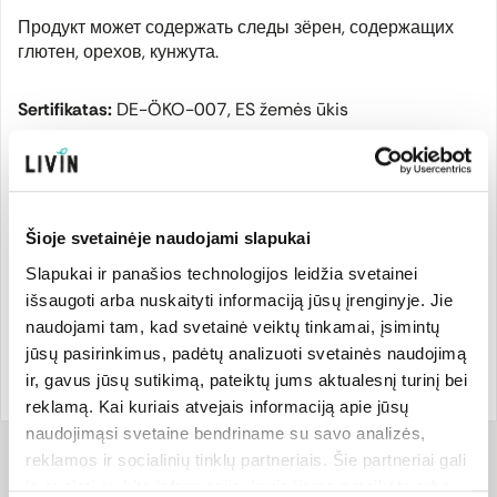
Продукт может содержать следы зёрен, содержащих
глютен, орехов, кунжута.
Sertifikatas:
DE-ÖKO-007, ES žemės ūkis
Другая информация
Šioje svetainėje naudojami slapukai
Slapukai ir panašios technologijos leidžia svetainei
Производитель
išsaugoti arba nuskaityti informaciją jūsų įrenginyje. Jie
naudojami tam, kad svetainė veiktų tinkamai, įsimintų
jūsų pasirinkimus, padėtų analizuoti svetainės naudojimą
Страна бренда:
Код товара:
GAR154
ir, gavus jūsų sutikimą, pateiktų jums aktualesnį turinį bei
Германия
Код EAN:
401563784029
reklamą. Kai kuriais atvejais informaciją apie jūsų
naudojimąsi svetaine bendriname su savo analizės,
reklamos ir socialinių tinklų partneriais. Šie partneriai gali
Состав
ją susieti su kita informacija, kurią jiems pateikėte arba