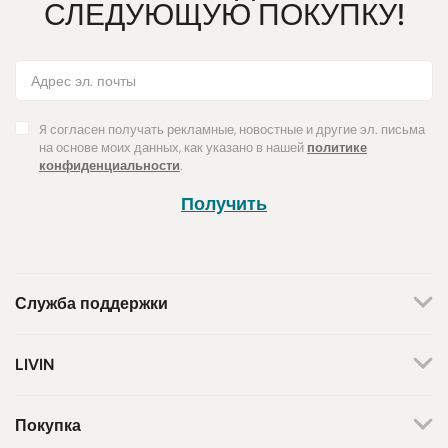
СЛЕДУЮЩУЮ ПОКУПКУ!
Я согласен получать рекламные, новостные и другие эл. письма
на основе моих данных, как указано в нашей
политике
конфиденциальности
.
Получить
Служба поддержки
+370 659 44144
LIVIN
Написать запрос
О нас
Контакты
Мы работаем по будням.
Покупка
С 8 утра до 5 вечера.
Магазины