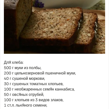
Для хлеба:
500 г муки из полбы,
200 г цельнозерновой пшеничной муки,
40 г сушеной моркови,
30 г сушеных томатных хлопьев,
100 г необжаренных семян каннабиса,
50 г овсяных отрубей,
100 г хлопьев из 3 видов злаков,
1 ст.л. льняного семени,