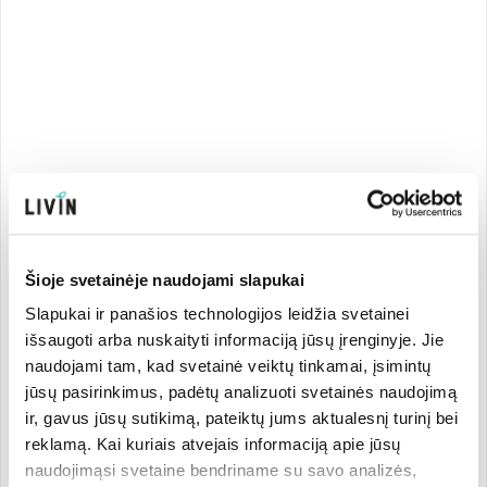
Šioje svetainėje naudojami slapukai
Slapukai ir panašios technologijos leidžia svetainei
išsaugoti arba nuskaityti informaciją jūsų įrenginyje. Jie
naudojami tam, kad svetainė veiktų tinkamai, įsimintų
jūsų pasirinkimus, padėtų analizuoti svetainės naudojimą
ir, gavus jūsų sutikimą, pateiktų jums aktualesnį turinį bei
reklamą. Kai kuriais atvejais informaciją apie jūsų
naudojimąsi svetaine bendriname su savo analizės,