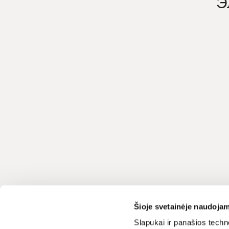
Э
Служба поддержки
LIVIN
Šioje svetainėje naudojam
+370 659 44144
О нас
Slapukai ir panašios techno