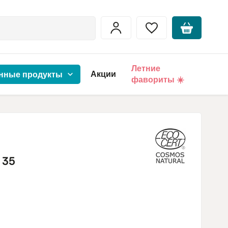
Летние
Акции
нные продукты
фавориты ☀️
 35