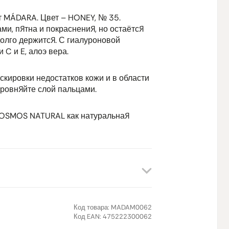
т MÁDARA. Цвет – HONEY, № 35.
ми, пятна и покраснения, но остаётся
долго держится. С гиалуроновой
 C и E, алоэ вера.
скировки недостатков кожи и в области
азровняйте слой пальцами.
OSMOS NATURAL как натуральная
Код товара:
MADAM0062
Код EAN:
475222300062