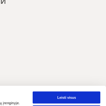
ЧИ
ия
Leisti visus
Русский
ояльности
ų įrenginyje.