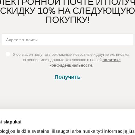
ЛЕКТРОННОЙ ПОЧТЕ И ПОЛУ
СКИДКУ 10% НА СЛЕДУЮЩУЮ
ПОКУПКУ!
Я согласен получать рекламные, новостные и другие эл. письма
на основе моих данных, как указано в нашей
политике
конфиденциальности
.
Получить
Покупка
Информац
i slapukai
Способы оплаты
Программа л
logijos leidžia svetainei išsaugoti arba nuskaityti informaciją jūs