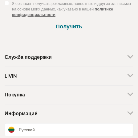
Я согласен получать рекламные, новостные и другие эл. письма
на основе моих данных, как указано в нашей
политике
конфиденциальности
.
Получить
Служба поддержки
+370 659 44144
LIVIN
Написать запрос
О нас
Контакты
Мы работаем по будням.
Покупка
С 8 утра до 5 вечера.
Магазины
Способы оплаты
Бренды
Доставка
Информация
Поддержка инициативы
Возврат товара
Программа лояльности
Подарочные купоны
Новости и статьи
Русский