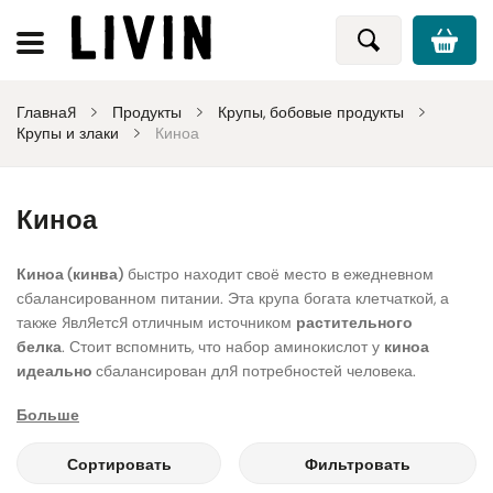
Главная
Продукты
Крупы, бобовые продукты
Крупы и злаки
Киноа
Киноа
Киноа (кинва)
быстро находит своё место в ежедневном
сбалансированном питании. Эта крупа богата клетчаткой, а
также является отличным источником
растительного
белка
. Стоит вспомнить, что набор аминокислот у
киноа
идеально
сбалансирован для потребностей человека.
Больше
Киноа
нужно включить в свое меню из-за ее приятного вкуса и
чрезвычайно широкого диапазона возможностей
Сортировать
Фильтровать
приготовления. Киноа выделяется из других
круп
умеренно-
ореховым вкусом и аппетитным хрустом. Широкое