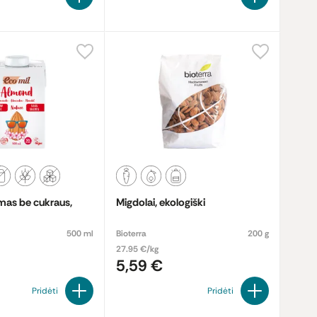
mas be cukraus,
Migdolai, ekologiški
500 ml
Bioterra
200 g
27.95 €/kg
5,59 €
Pridėti
Pridėti