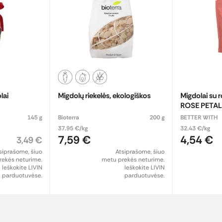
lai
Migdolų riekelės, ekologiškos
Migdolai su r
ROSE PETA
145 g
Bioterra
200 g
BETTER WITH
37.95 €/kg
32.43 €/kg
7,59 €
4,54 €
3,49 €
siprašome, šiuo
Atsiprašome, šiuo
ekės neturime.
metu prekės neturime.
Ieškokite LIVIN
Ieškokite LIVIN
parduotuvėse.
parduotuvėse.