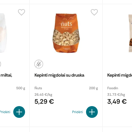
miltai,
Kepinti migdolai su druska
Kepinti migdo
500 g
Ñuts
200 g
Foodin
26.45 €/kg
31.73 €/kg
5,29 €
3,49 €
Pridėti
Pridėti