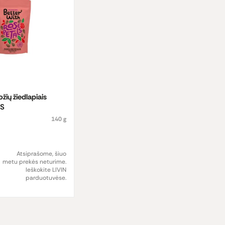
ožių žiedlapiais
LS
140 g
Atsiprašome, šiuo
metu prekės neturime.
Ieškokite LIVIN
parduotuvėse.