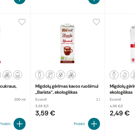
cukraus,
Migdolų gėrimas kavos ruošimui
Migdolų gėri
„Barista“, ekologiškas
ekologiškas
200 ml
Ecomil
1 l
Ecomil
3.59 €/l
4.98 €/l
3,59 €
2,49 €
Pridėti
Pridėti