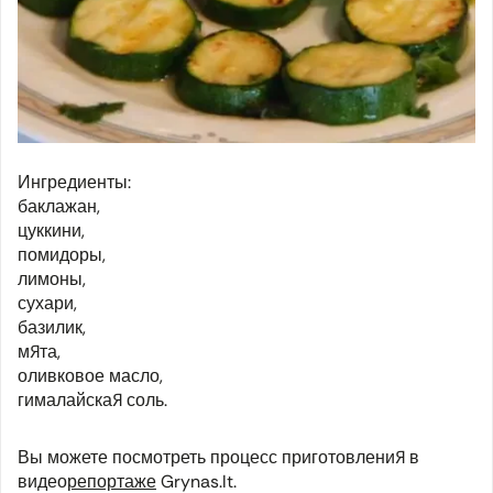
Ингредиенты:
баклажан,
цуккини,
помидоры,
лимоны,
сухари,
базилик,
мята,
оливковое масло,
гималайская соль.
Вы можете посмотреть процесс приготовления в
видео
репортаже
Grynas.lt.