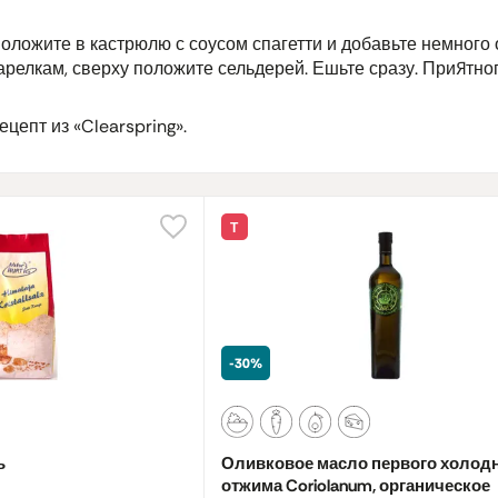
оложите в кастрюлю с соусом спагетти и добавьте немного
арелкам, сверху положите сельдерей. Ешьте сразу. Приятног
ецепт из «Clearspring».
Т
-30%
ь
Оливковое масло первого холод
отжима Coriolanum, органическое