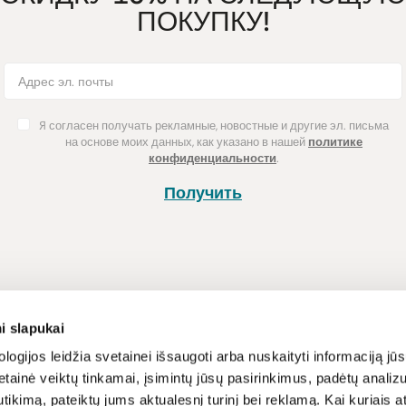
ПОКУПКУ!
Я согласен получать рекламные, новостные и другие эл. письма
на основе моих данных, как указано в нашей
политике
конфиденциальности
.
Получить
Покупка
Информац
i slapukai
Способы оплаты
Программа л
logijos leidžia svetainei išsaugoti arba nuskaityti informaciją jūs
tainė veiktų tinkamai, įsimintų jūsų pasirinkimus, padėtų analizu
Доставка
Новости и ст
tikimą, pateiktų jums aktualesnį turinį bei reklamą. Kai kuriais a
Возврат товара
Рецепты