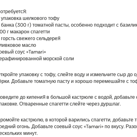
отребуется:
 упаковка шелкового тофу
 банка (300 г) томатной пасты, особенно подходит с базили
00 г макарон спагетти
 горсть свежего сельдерея
ливковое масло
оевый соус «Tamari»
ерафинированной морской соли
ткройте упаковку с тофу, слейте воду и измельчите сыр д
ёрки. Добавьте томатную пасту и хорошо перемешайте с то
оведите до кипения в большой кастрюле с водой, добавьте с
паковке. Отваренные спагетти слейте через дуршлаг.
ромойте кастрюлю, в которой варились спагетти, добавьте 
редний огонь. Добавьте соевый соус «Tamari» по вкусу. Раз
ескольких минут.