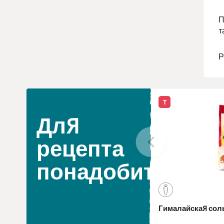
П
т
Р
Т
Для
рецепта
понадобится
Гималайская сол