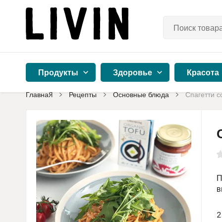
Продукты
Здоровье
Красота
Главная
Рецепты
Основные блюда
Спагетти с
П
в
2