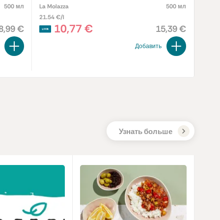
500 мл
La Molazza
500 мл
Cento
21.54 €/l
39.16 
10,77 €
8,99 €
15,39 €
Добавить
Узнать больше