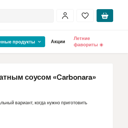
Летние
Акции
нные продукты
фавориты ☀️
атным соусом «Carbonara»
альный вариант, когда нужно приготовить