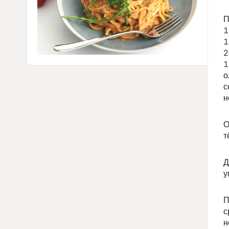
П
1
1
2
1
о
с
н
О
т
Д
у
П
с
н