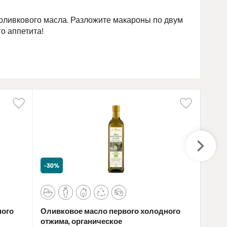
 оливкового масла. Разложите макароны по двум
о аппетита!
-30%
-30%
ного
Оливковое масло первого холодного
Олив
отжима, органическое
отжи