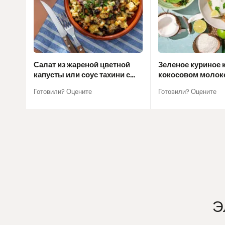
Салат из жареной цветной
Зеленое куриное 
капусты или соус тахини с
кокосовом молок
лаймом
Готовили? Оцените
Готовили? Оцените
Э