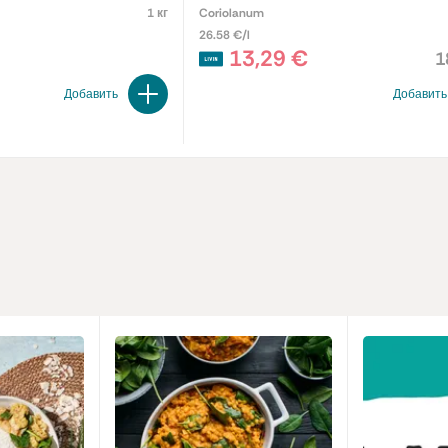
1 кг
Coriolanum
26.58 €/l
13,29 €
1
Добавить
Добавить