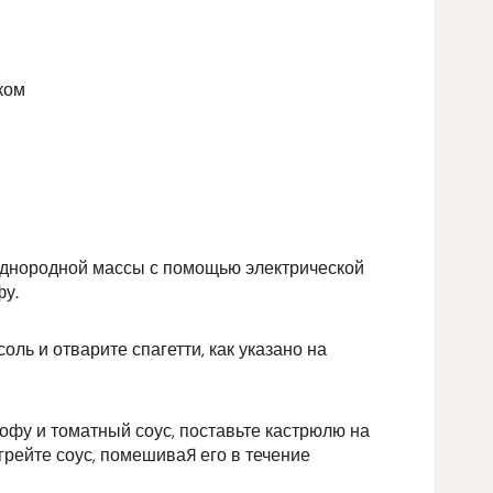
ком
о однородной массы с помощью электрической
фу.
оль и отварите спагетти, как указано на
тофу и томатный соус, поставьте кастрюлю на
огрейте соус, помешивая его в течение