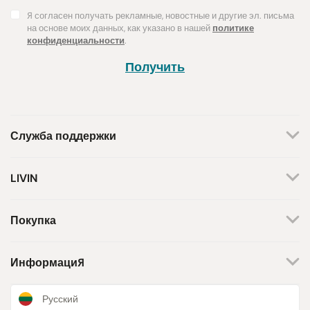
Я согласен получать рекламные, новостные и другие эл. письма
на основе моих данных, как указано в нашей
политике
конфиденциальности
.
Получить
Служба поддержки
+370 659 44144
LIVIN
Написать запрос
О нас
Контакты
Мы работаем по будням.
Покупка
С 8 утра до 5 вечера.
Магазины
Способы оплаты
Бренды
Доставка
Информация
Поддержка инициативы
Возврат товара
Программа лояльности
Подарочные купоны
Новости и статьи
Русский