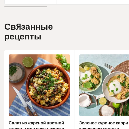
Связанные
рецепты
Салат из жареной цветной
Зеленое куриное карри
капусты или соус тахини с
кокосовом молоке