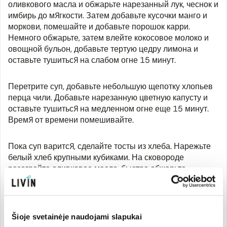
оливкового масла и обжарьте нарезанный лук, чеснок и
имбирь до мягкости. Затем добавьте кусочки манго и
моркови, помешайте и добавьте порошок карри.
Немного обжарьте, затем влейте кокосовое молоко и
овощной бульон, добавьте тертую цедру лимона и
оставьте тушиться на слабом огне 15 минут.
Перетрите суп, добавьте небольшую щепотку хлопьев
перца чили. Добавьте нарезанную цветную капусту и
оставьте тушиться на медленном огне еще 15 минут.
Время от времени помешивайте.
Пока суп варится, сделайте тосты из хлеба. Нарежьте
белый хлеб крупными кубиками. На сковороде
разогрейте оливковое масло, быстро обжарьте
хлебные кубики, посолите по вкусу.
Разлейте приготовленный суп по тарелкам, сверху
положите горсть хлебных кубиков, измельченную
Šioje svetainėje naudojami slapukai