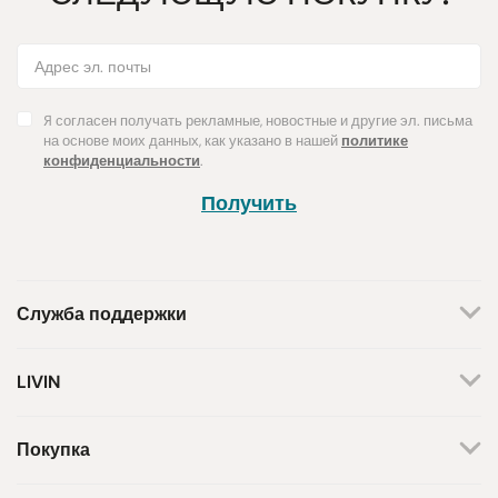
Я согласен получать рекламные, новостные и другие эл. письма
на основе моих данных, как указано в нашей
политике
конфиденциальности
.
Получить
Служба поддержки
+370 659 44144
LIVIN
Написать запрос
О нас
Контакты
Мы работаем по будням.
Покупка
С 8 утра до 5 вечера.
Магазины
Способы оплаты