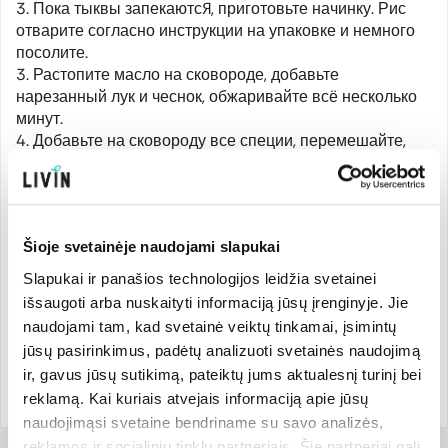
3. Пока тыквы запекаются, приготовьте начинку. Рис
отварите согласно инструкции на упаковке и немного
посолите.
3. Растопите масло на сковороде, добавьте
нарезанный лук и чеснок, обжаривайте всё несколько
минут.
4. Добавьте на сковороду все специи, перемешайте,
добавьте помидоры и запекайте на медленном огне 8
минут, постоянно помешивая.
5. Добавьте отваренный рис и нут, перемешайте и
жарьте всё ещё несколько минут.
Šioje svetainėje naudojami slapukai
6. Смешайте ингредиенты для соуса в миске.
7. Добавьте приготовленную начинку к запечённым
Slapukai ir panašios technologijos leidžia svetainei
тыквам, сбрызните соусом и посыпьте рубленой
išsaugoti arba nuskaityti informaciją jūsų įrenginyje. Jie
петрушкой. Подавайте сразу или храните в тёплой
naudojami tam, kad svetainė veiktų tinkamai, įsimintų
духовке.
jūsų pasirinkimus, padėtų analizuoti svetainės naudojimą
ir, gavus jūsų sutikimą, pateiktų jums aktualesnį turinį bei
Рецепт
@wise_taste.
reklamą. Kai kuriais atvejais informaciją apie jūsų
naudojimąsi svetaine bendriname su savo analizės,
reklamos ir socialinių tinklų partneriais. Šie partneriai gali