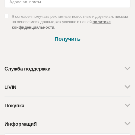
Я согласен получать рекламные, новостные и другие эл. письма
на основе моих данных, как указано в нашей
политике
конфиденциальности
.
Получить
Служба поддержки
+370 659 44144
LIVIN
Написать запрос
О нас
Контакты
Мы работаем по будням.
Покупка
С 8 утра до 5 вечера.
Магазины
Способы оплаты
Бренды
Доставка
Информация
Поддержка инициативы
Возврат товара
Программа лояльности