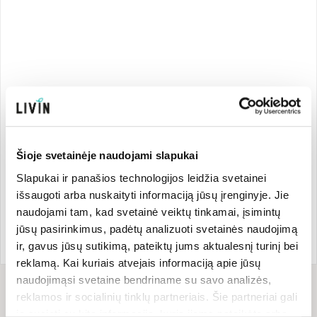
Šioje svetainėje naudojami slapukai
Slapukai ir panašios technologijos leidžia svetainei
išsaugoti arba nuskaityti informaciją jūsų įrenginyje. Jie
naudojami tam, kad svetainė veiktų tinkamai, įsimintų
jūsų pasirinkimus, padėtų analizuoti svetainės naudojimą
ir, gavus jūsų sutikimą, pateiktų jums aktualesnį turinį bei
reklamą. Kai kuriais atvejais informaciją apie jūsų
naudojimąsi svetaine bendriname su savo analizės,
Для рецепта
reklamos ir socialinių tinklų partneriais. Šie partneriai gali
понадобится
ją susieti su kita informacija, kurią jiems pateikėte arba