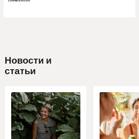
цетеариловый спирт*, Лаурет-3, кетеарет-20,
Оксихинолина сульфат, фосфорная кислота.
Состав шампуня, сохраняющего цвет волос (INCI):
Дистиллированная вода (очищенная вода)*,
кокоамфоацетат натрия, глицерин, лаурилглюкозид, натрия
кокоил глутамат, натрия лаурил глюкозы карбоксилат**,
кокамидопропилбетаин**, рапсидамид PEG-4, децил
Новости и
глюкозид**, Linum usitatissimum (экстракт льняных
статьи
семян)***, Полиглицерил-4-изостеарат /
диполигидроксистеарат / себацинат**, Eucalyptus Globulus
(масло Эвкалипта шаровидного)***, Rosmarinus officinalis
(масло розмарина)***, бензоат натрия, сорбат калия,
лимонная кислота**.
Состав защитного кондиционера Nutrideep®,
фиксирующего цвет волос (INCI):
Дистиллированная
вода (очищенная вода)*, цетеариловый спирт**,
бегентримония метосульфат, глицерин**,