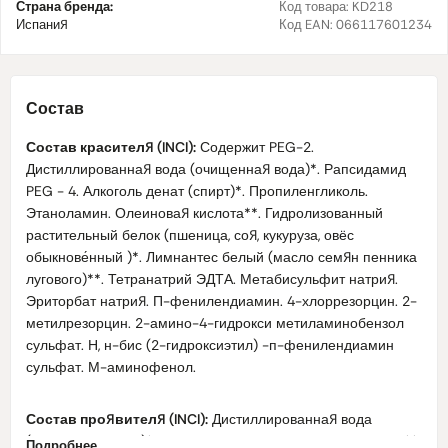
Страна бренда:
Код товара:
KD218
Испания
Код EAN:
066117601234
Состав
Состав красителя (INCI):
Содержит PEG-2.
Дистиллированная вода (очищенная вода)*. Рапсидамид
PEG - 4. Алкоголь денат (спирт)*. Пропиленгликоль.
Этаноламин. Олеиновая кислота**. Гидролизованный
растительный белок (пшеница, соя, кукуруза, овёс
обыкнове́нный )*. Лимнантес белый (масло семян пенника
лугового)**. Тетранатрий ЭДТА. Метабисульфит натрия.
Эриторбат натрия. П-фенилендиамин. 4-хлоррезорцин. 2-
метилрезорцин. 2-амино-4-гидрокси метиламинобензол
сульфат. Н, н-бис (2-гидроксиэтил) -п-фенилендиамин
сульфат. М-аминофенол.
Состав проявителя (INCI):
Дистиллированная вода
(очищенная вода)*, перекись водорода, цетиловый спирт**,
Подробнее