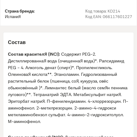
Страна бренда:
Код товара:
KD214
Испания
Код EAN:
066117601227
Состав
Состав красителя (INCI):
Содержит PEG-2.
Дистиллированная вода (очищенная вода)*. Рапсидамид
PEG - 4. Алкоголь денат (спирт)*. Пропиленгликоль.
Олеиновая кислота**. Этаноламин. Гидролизованный
растительный белок (пшеница, соя, кукуруза, овёс
обыкнове́нный )*. Лимнантес белый (масло семян пенника
лугового)**. Тетранатрий ЭДТА. Метабисульфит натрия.
Эриторбат натрия. П-фенилендиамин. 4-хлоррезорцин. П-
аминофенол. 2-метилрезорцин. 2-амино-4-гидрокси
метиламинобензол сульфат. 4-амино-2-гидрокситолуол.
М-аминофенол.