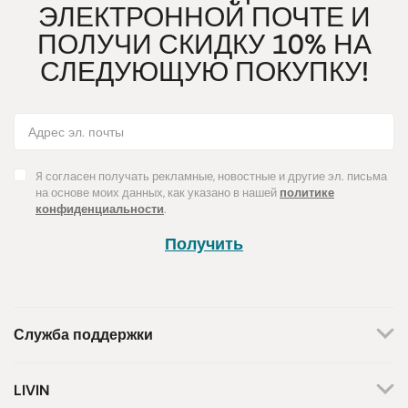
ЭЛЕКТРОННОЙ ПОЧТЕ И
*** с органических ферм.
ПОЛУЧИ СКИДКУ 10% НА
СЛЕДУЮЩУЮ ПОКУПКУ!
Я согласен получать рекламные, новостные и другие эл. письма
на основе моих данных, как указано в нашей
политике
конфиденциальности
.
Получить
Служба поддержки
+370 659 44144
LIVIN
Написать запрос