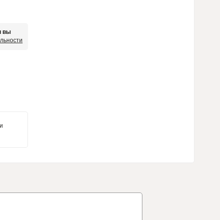
и вы
яльности
и