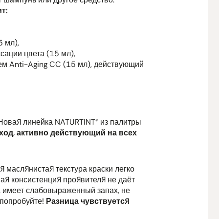
т:
** сертифи
происхожде
*** с орган
 мл),
сации цвета (15 мл),
м Anti-Aging CC (15 мл), действующий
 Новая линейка NATURTINT® из палитры
ход, активно действующий на всех
я маслянистая текстура краски легко
ая консистенция проявителя не даёт
ка имеет слабовыраженный запах, не
 попробуйте!
Разница чувствуется