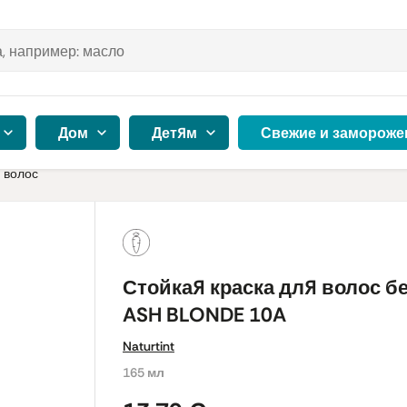
Дом
Детям
Свежие и замороже
 волос
Стойкая краска для волос б
ASH BLONDE 10A
Naturtint
165 мл