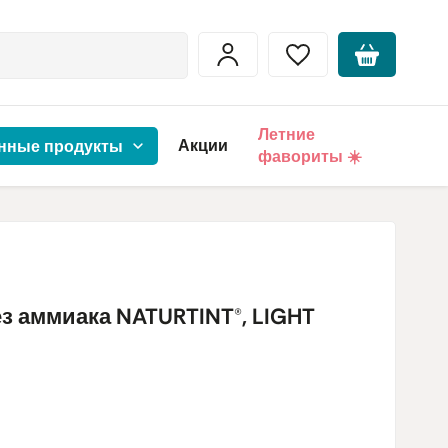
Летние
Акции
нные продукты
фавориты ☀️
ез аммиака NATURTINT®, LIGHT