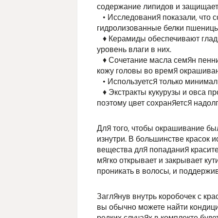
содержание липидов и защищает
• Исследования показали, что 
гидролизованные белки пшениц
♦ Керамиды обеспечивают гладко
уровень влаги в них.
♦ Сочетание масла семян пенник
кожу головы во время окрашиван
• Используется только минимал
♦ Экстракты кукурузы и овса пр
поэтому цвет сохраняется надолго
Для того, чтобы окрашивание бы
изнутри. В большинстве красок 
вещества для попадания красите
мягко открывает и закрывает кут
проникать в волосы, и поддержи
Заглянув внутрь коробочек с кра
вы обычно можете найти кондици
редких случаях в комплекте буде