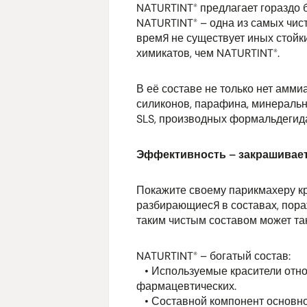
NATURTINT® предлагает гораздо 
NATURTINT® – одна из самых чист
время не существует иных стойк
химикатов, чем NATURTINT®.
В её составе не только нет аммиа
силиконов, парафина, минеральн
SLS, производных формальдегида
Эффективность – закрашивает
Покажите своему парикмахеру к
разбирающиеся в составах, пора
таким чистым составом может та
NATURTINT® – богатый состав:
• Используемые красители относ
фармацевтических.
• Составной компонент основно