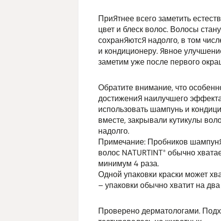
Приятнее всего заметить естест
цвет и блеск волос. Волосы стан
сохраняются надолго, в том чи
и кондиционеру. Явное улучшени
заметим уже после первого окра
Обратите внимание, что особенн
достижения наилучшего эффекта
использовать шампунь и кондицио
вместе, закрывали кутикулы воло
надолго.
Примечание: Пробников шампуня 
волос NATURTINT® обычно хватает
минимум 4 раза.
Одной упаковки краски может хва
– упаковки обычно хватит на два
Проверено дерматологами. Подхо