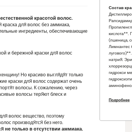
Состав крас
Дистиллиро
 естественной красотой волос.
Рапсидамид 
 краска для волос без аммиака,
Пропиленгл
тельные ингредиенты, обеспечивающие
кислота**.
(пшеница, с
Лимнантес 
кой и бережной краски для волос
лугового)*
натрия. Эр
хлоррезорц
гидрокси ме
енщину! Но красиво выглядят только
гидроксиэт
ие краски для волос содержат очень
аминофено
портят волосы. К сожалению, через
асивые волосы теряют блеск и
Подробнее
Состав про
вода (очище
цетиловый с
для волос вещество, поэтому
Лаурет-3, к
волос производятся без него.
фосфорная 
я не только в отсутствии аммиака.