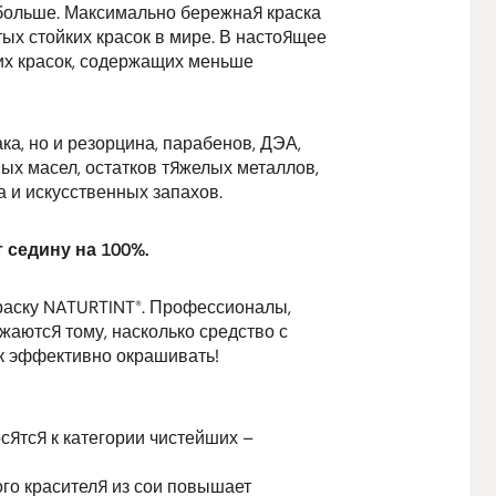
больше. Максимально бережная краска
ых стойких красок в мире. В настоящее
Состав ша
их красок, содержащих меньше
(INCI):
Дисти
кокоамфоаце
лаурилглюко
лаурил глюк
ка, но и резорцина, парабенов, ДЭА,
кокамидопр
ых масел, остатков тяжелых металлов,
децил глюко
 и искусственных запахов.
льняных се
диполигидро
 седину на 100%.
Globulus (м
Rosmarinus 
раску NATURTINT®. Профессионалы,
бензоат нат
жаются тому, насколько средство с
кислота**.
к эффективно окрашивать!
Состав защ
фиксирующе
ятся к категории чистейших –
Дистиллиро
цетеарилов
го красителя из сои повышает
метосульфа