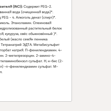
ителя (INCI):
Содержит PEG-2.
ванная вода (очищенная вода)*.
PEG - 4. Алкоголь денат (спирт)*.
иколь. Этаноламин. Олеиновая
 Гидролизованный растительный белок
оя, кукуруза, овёс обыкнове́нный )*.
белый (масло семян пенника
*. Тетранатрий ЭДТА. Метабисульфит
иторбат натрия. П-фенилендиамин. 4-
ин. 2-метилрезорцин. 2-амино-4-
тиламинобензол сульфат. Н, н-бис (2-
ил) -п-фенилендиамин сульфат. М-
л.
явителя (INCI):
Дистиллированная
нная вода)*, перекись водорода,
пирт**, цетеариловый спирт*,
етеарет-20, Оксихинолина сульфат,
кислота.