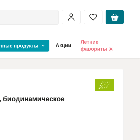
Летние
Акции
нные продукты
фавориты ☀️
, биодинамическое