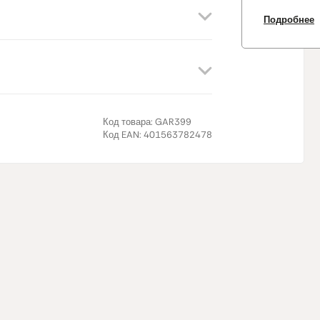
Белки
Подробнее
Соль
Альфа-лин
(Омега-3)
Альфа-лин
Код товара:
GAR399
Код EAN:
401563782478
поддержива
крови. Эфф
менее 2 г в
граммах из
семени.
Важно собл
сбалансиро
образ жизни