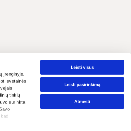
ия
Leisti visus
Русский
ояльности
ų įrenginyje.
oti svetainės
атьи
Leisti pasirinkimą
tvejais
nių tinklų
оложения
Atmesti
 buvo surinkta
нфиденциальности
 Savo
, kad