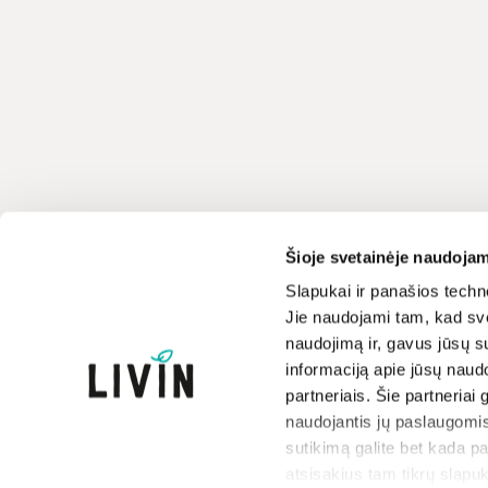
Klientų aptarnavimas
LIVIN
Šioje svetainėje naudojam
+370 659 44144
Apie mus
Slapukai ir panašios techno
Jie naudojami tam, kad sve
Kontaktai
Rašyti užklausą
naudojimą ir, gavus jūsų su
Parduotuvės
informaciją apie jūsų naud
Atsakome darbo dienomis
Prekių ženklai
8-17 val.
partneriais. Šie partneriai 
Paramos iniciatyva
naudojantis jų paslaugomis
Dovanų kuponai
sutikimą galite bet kada p
atsisakius tam tikrų slapuk