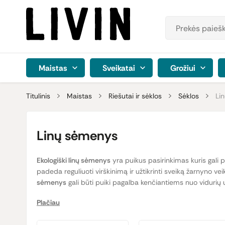
Maistas
Sveikatai
Grožiui
Titulinis
Maistas
Riešutai ir sėklos
Sėklos
Li
Linų sėmenys
Ekologiški linų sėmenys
yra puikus pasirinkimas kuris gali p
padeda reguliuoti virškinimą ir užtikrinti sveiką žarnyno ve
sėmenys
gali būti puiki pagalba kenčiantiems nuo vidurių 
Plačiau
Linų sėmenys taip pat turi didelę naudą skrandžiui. Juos
regeneraciją. Tai ypač naudinga žmonėms, kurie turi jautrų s