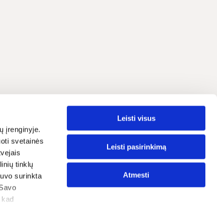
Leisti visus
Lietuvių
grama
ų įrenginyje.
oti svetainės
traipsniai
Leisti pasirinkimą
tvejais
nių tinklų
ostatos
Atmesti
 buvo surinkta
tika
 Savo
, kad