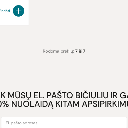
Pridėti
Rodoma prekių:
7 iš 7
K MŪSŲ EL. PAŠTO BIČIULIU IR 
0% NUOLAIDĄ KITAM APSIPIRKIMU