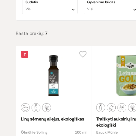
Sudėtis
Gyvenimo būdas
Linų sėmenų
nauda yra plačiai pripažįstama ir dažnai re
Visi
Visi
linoleno rūgšties (ALA), kuri yra svarbi širdies ir kraujagyslių
Jei nori pasinaudoti visomis linų sėmenų naudingomis savyb
yra patogesnė vartoti įvairiuose patiekaluose – nuo kepini
Rasta prekių:
7
Norėdami gauti visą l
inų sėmenų naudą
, įtrauk juos į sav
T
Linų sėmenų aliejus, ekologiškas
Traiškyti auksinių l
ekologiški
Ölmühle Solling
100 ml
Bauck Mühle