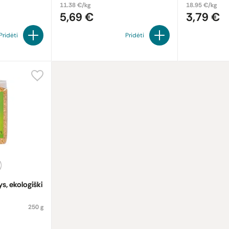
11.38 €/kg
18.95 €/kg
5,69 €
3,79 €
Pridėti
Pridėti
s, ekologiški
250 g