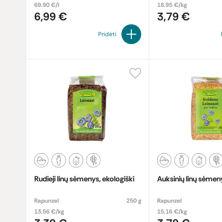
69.90 €/l
18.95 €/kg
6,99 €
3,79 €
Pridėti
Rudieji linų sėmenys, ekologiški
Auksinių linų sėmeny
Rapunzel
250 g
Rapunzel
13.56 €/kg
15.16 €/kg