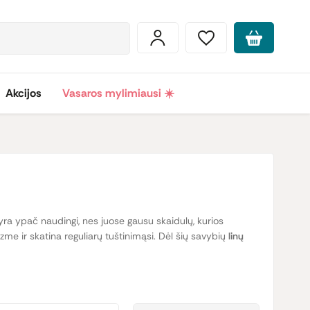
Akcijos
Vasaros mylimiausi ☀️
 yra ypač naudingi, nes juose gausu skaidulų, kurios
zme ir skatina reguliarų tuštinimąsi. Dėl šių savybių
linų
žio gleivinę, mažina uždegimus ir skatina gleivinės
fliukso.