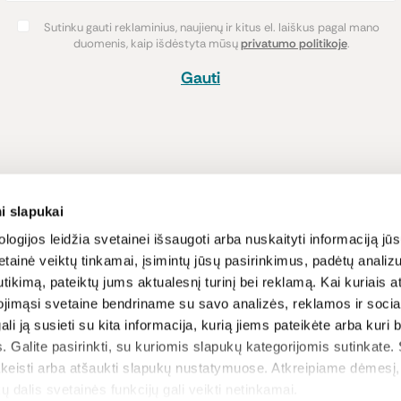
Sutinku gauti reklaminius, naujienų ir kitus el. laiškus pagal mano
duomenis, kaip išdėstyta mūsų
privatumo politikoje
.
Gauti
Pirkimas
Informacija
i slapukai
Atsiskaitymo būdai
Lojalumo pro
logijos leidžia svetainei išsaugoti arba nuskaityti informaciją jūs
tainė veiktų tinkamai, įsimintų jūsų pasirinkimus, padėtų analizu
Pristatymas
Naujienos ir s
tikimą, pateiktų jums aktualesnį turinį bei reklamą. Kai kuriais a
Prekių grąžinimas
Receptai
ojimąsi svetaine bendriname su savo analizės, reklamos ir sociali
Sąlygos ir nu
gali ją susieti su kita informacija, kurią jiems pateikėte arba kuri
Privatumo poli
. Galite pasirinkti, su kuriomis slapukų kategorijomis sutinkate.
D.U.K
akeisti arba atšaukti slapukų nustatymuose. Atkreipiame dėmesį
ų dalis svetainės funkcijų gali veikti netinkamai.