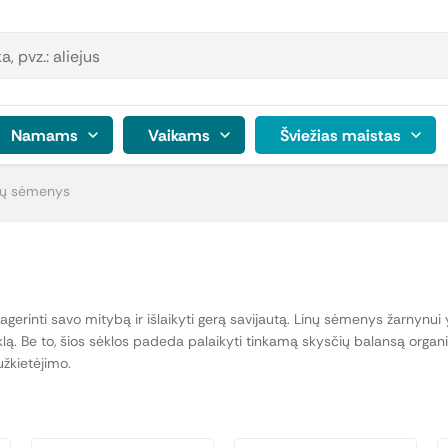
Namams
Vaikams
Šviežias maistas
nų sėmenys
agerinti savo mitybą ir išlaikyti gerą savijautą. Linų sėmenys žarnynui
iklą. Be to, šios sėklos padeda palaikyti tinkamą skysčių balansą organi
užkietėjimo.
e esantys
Omega-3 riebalų rūgštys
ir skaidulos padeda apsaugoti skrand
krandį arba kenčia nuo virškinimo sutrikimų, pavyzdžiui, gastrito ar re