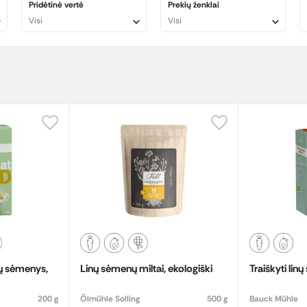
Pridėtinė vertė
Prekių ženklai
komenduojama sveiko gyvenimo būdo entuziastams. Be jau minėtų naud
Visi
Visi
 sveikatai.
Linų sėmenys taip pat padeda reguliuoti cholesterolio kiekį kr
ėmis, gali pasirinkti maltus linų sėmenis, nes susmulkinus šias sėkla
ų iki padažų.
o kasdienį racioną ir mėgaukis šių mažų, bet galingų sėklų teikiamais pri
inų sėmenys,
Linų sėmenų miltai, ekologiški
Traiškyti lin
200 g
Ölmühle Solling
500 g
Bauck Mühle