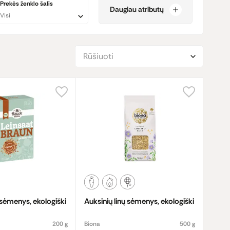
Prekės ženklo šalis
Daugiau atributų
ingų savybių, l
inų sėmenys yra ir puikus šaltinis alfa-
Visi
aujyje ir palaikyti sveiką kraujospūdį.
s organizmas jas lengviau pasisavina.
Miltų forma
taip pat
Rūšiuoti
valumais.
ų sėmenys, ekologiški
Auksinių linų sėmenys, ekologiški
200 g
Biona
500 g