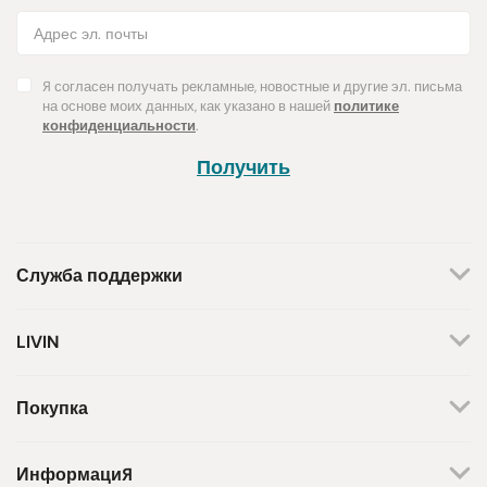
Я согласен получать рекламные, новостные и другие эл. письма
на основе моих данных, как указано в нашей
политике
конфиденциальности
.
Получить
Служба поддержки
+370 659 44144
LIVIN
Написать запрос
О нас
Контакты
Мы работаем по будням.
Покупка
С 8 утра до 5 вечера.
Магазины
Способы оплаты
Бренды
Доставка
Информация