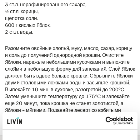
3 ст.л. нерафинированного сахара,
½ ст.л. корицы,
щепотка соли.
600 г кислых яблок,
2 ст.л. воды.
Разомните овсяные хлопья, муку, масло, сахар, корицу
и соль до получения однородной крошки. Очистите
яблоки, нарежьте небольшими кусочками и выложите
слоями в небольшую форму для запекания. Слой яблок
должен быть вдвое больше крошки. Сбрызните яблоки
двумя столовыми ложками воды и засыпьте крошкой.
Выпекайте 10 мин. в духовке, разогретой до 200ºC.
Затем уменьшите температуру до 175ºC и запекайте
еще 20 минут, пока крошка не станет золотистой, а
яблоки - мягкими. Подавайте десерт со взбитыми
сливками, ванильным мороженым или под ванильным
соусом.