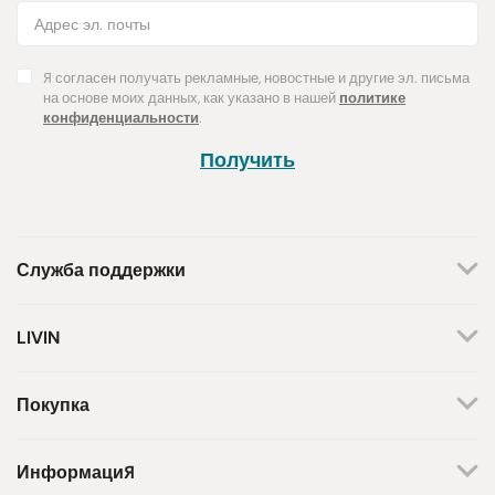
Я согласен получать рекламные, новостные и другие эл. письма
на основе моих данных, как указано в нашей
политике
конфиденциальности
.
Получить
Служба поддержки
+370 659 44144
LIVIN
Написать запрос
О нас
Контакты
Мы работаем по будням.
Покупка
С 8 утра до 5 вечера.
Магазины
Способы оплаты
Бренды
Доставка
Информация