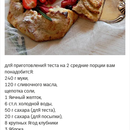
для приготовления теста на 2 средние порции вам
понадобится:
240 г муки,
120 г сливочного масла,
щепотка соли,
1 яичный желток,
6 ст.л. холодной воды,
50 г сахара (для теста),
20 г сахара (для посыпки),
8 крупных ягод клубники
3 яблока,