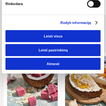
Добавить
Добавить
Rinkodara
Rodyti informaciją
Связанные
Leisti visus
рецепты
Leisti pasirinkimą
Atmesti