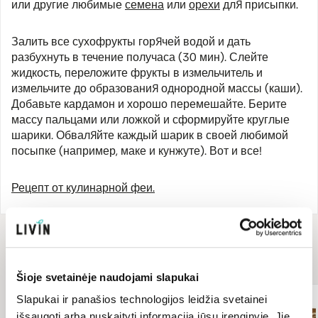
или другие любимые
семена
или
орехи
для присыпки.
Залить все сухофрукты горячей водой и дать
разбухнуть в течение получаса (30 мин). Слейте
жидкость, переложите фрукты в измельчитель и
измельчите до образования однородной массы (каши).
Добавьте кардамон и хорошо перемешайте. Берите
массу пальцами или ложкой и сформируйте круглые
шарики. Обваляйте каждый шарик в своей любимой
посыпке (например, маке и кунжуте). Вот и все!
Рецепт от кулинарной феи.
Для рецепта
понадобится
Šioje svetainėje naudojami slapukai
Slapukai ir panašios technologijos leidžia svetainei
išsaugoti arba nuskaityti informaciją jūsų įrenginyje. Jie