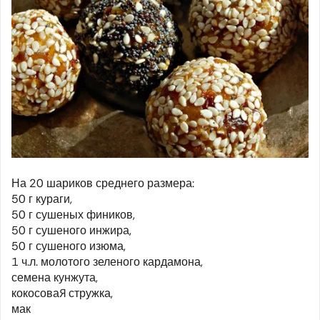
На 20 шариков среднего размера:
50 г кураги,
50 г сушеных фиников,
50 г сушеного инжира,
50 г сушеного изюма,
1 ч.л. молотого зеленого кардамона,
семена кунжута,
кокосовая стружка,
мак