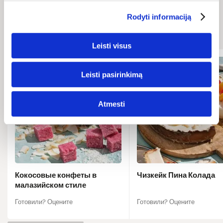
Связанные
Rodyti informaciją
рецепты
Leisti visus
Leisti pasirinkimą
Atmesti
Кокосовые конфеты в
Чизкейк Пина Колада
малазийском стиле
Готовили? Оцените
Готовили? Оцените