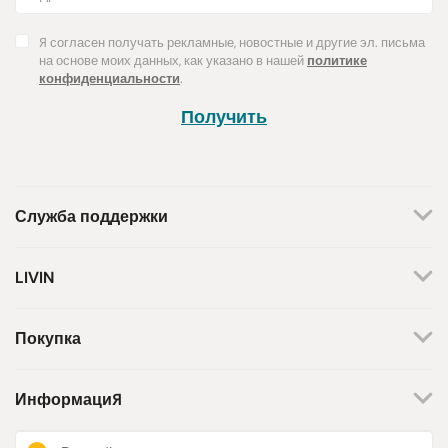
Я согласен получать рекламные, новостные и другие эл. письма
на основе моих данных, как указано в нашей
политике
конфиденциальности
.
Получить
Служба поддержки
+370 659 44144
LIVIN
Написать запрос
О нас
Контакты
Мы работаем по будням.
Покупка
С 8 утра до 5 вечера.
Магазины
Способы оплаты
Бренды
Доставка
Информация
Поддержка инициативы
Возврат товара
Программа лояльности