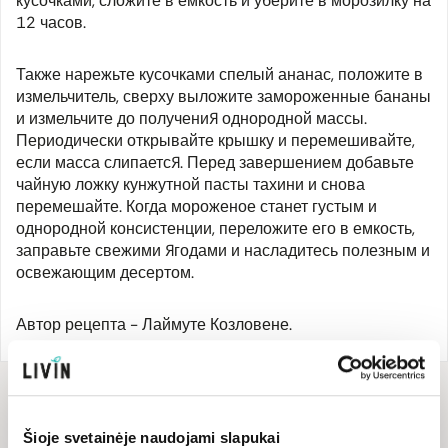
кусочками, сложите в емкость и уберите в морозилку на
12 часов.
Также нарежьте кусочками спелый ананас, положите в
измельчитель, сверху выложите замороженные бананы
и измельчите до получения однородной массы.
Периодически открывайте крышку и перемешивайте,
если масса слипается. Перед завершением добавьте
чайную ложку кунжутной пасты тахини и снова
перемешайте. Когда мороженое станет густым и
однородной консистенции, переложите его в емкость,
заправьте свежими ягодами и насладитесь полезным и
освежающим десертом.
Автор рецепта - Лаймуте Козловене.
Для рецепта
понадобится
Šioje svetainėje naudojami slapukai