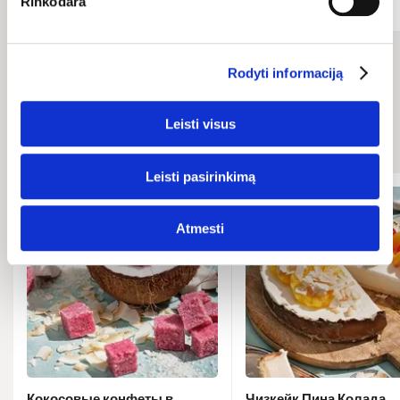
Rinkodara
Rodyti informaciją
Связанные
рецепты
Leisti visus
Leisti pasirinkimą
Atmesti
Кокосовые конфеты в
Чизкейк Пина Колада