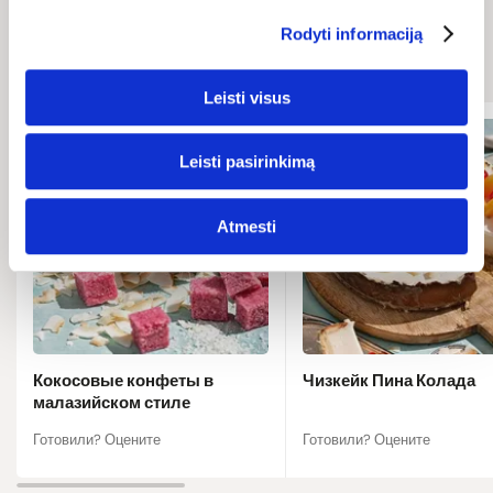
Связанные
Rodyti informaciją
рецепты
Leisti visus
Leisti pasirinkimą
Atmesti
Кокосовые конфеты в
Чизкейк Пина Колада
малазийском стиле
Готовили? Оцените
Готовили? Оцените