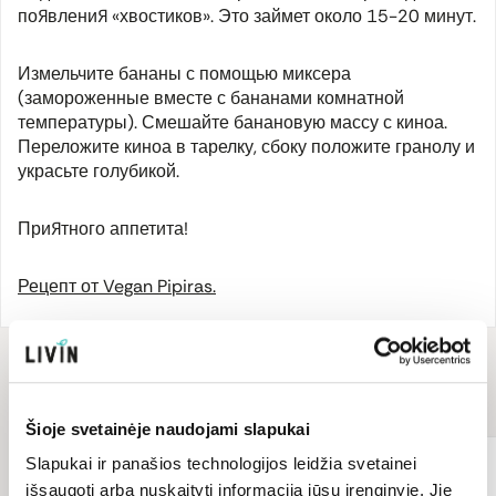
появления «хвостиков». Это займет около 15-20 минут.
Измельчите бананы с помощью миксера
(замороженные вместе с бананами комнатной
температуры). Смешайте банановую массу с киноа.
Переложите киноа в тарелку, сбоку положите гранолу и
украсьте голубикой.
Приятного аппетита!
Рецепт от
Vegan Pipiras
.
Для рецепта
понадобится
Šioje svetainėje naudojami slapukai
Slapukai ir panašios technologijos leidžia svetainei
Т
išsaugoti arba nuskaityti informaciją jūsų įrenginyje. Jie