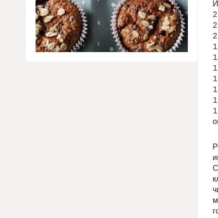
И
2
2
2
1
1
1
1
1
1
1
о
Р
и
С
к
ч
м
г