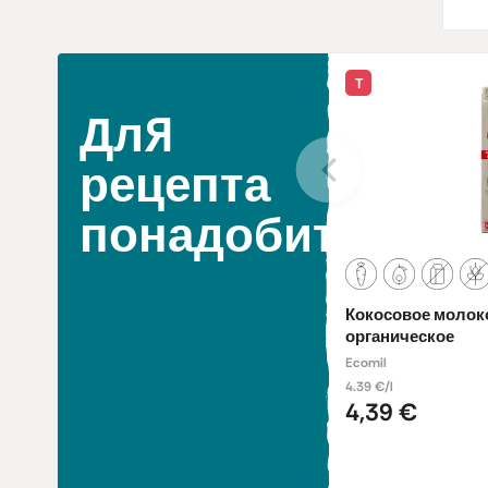
Т
Для
рецепта
понадобится
Кокосовое молоко
органическое
Ecomil
4.39 €/l
4,39 €