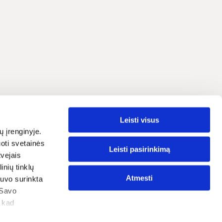
ия
Leisti visus
Русский
ояльности
ų įrenginyje.
oti svetainės
атьи
Leisti pasirinkimą
tvejais
nių tinklų
оложения
Atmesti
 buvo surinkta
нфиденциальности
 Savo
, kad