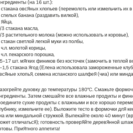
нгредиенты (на 16 шт.):
 стакана овсяных хлопьев (перемолоть или измельчить их в
 спелых банана (раздавить вилкой),
 яйца,
/3 стакана масла,
/3 растительного молока (можно использовать и коровье),
 стакан светлой легкой муки из полбы,
 ч.л. молотой корицы,
 ч.л. пекарского порошка,
5-17 шт. мягких фиников без косточек (замочить в теплой в
-1,5 стакана ягод (Елена использовала замороженные клуб
всяные хлопья, семена испанского шалфея (чиа) или минда
азогрейте духовку до температуры 180°C. Смажьте формоч
нгредиенты. Затем смешайте все влажные продукты и фини
оедините сухие продукты с влажными и все хорошо переме
лубнику, измельчите ее). Выложите тесто в формочки для к
иа или миндальной стружкой. Выпекайте около 40 минут (вр
ожет отличаться); готовность проверяйте деревянной шпажко
отовы. Приятного аппетита!