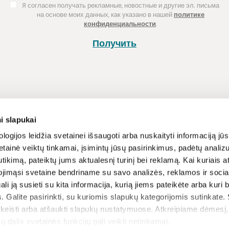
Я согласен получать рекламные, новостные и другие эл. письма
на основе моих данных, как указано в нашей
политике
конфиденциальности
.
Получить
Покупка
Информац
i slapukai
Способы оплаты
Программа л
logijos leidžia svetainei išsaugoti arba nuskaityti informaciją jūs
tainė veiktų tinkamai, įsimintų jūsų pasirinkimus, padėtų analizu
Доставка
Новости и ст
tikimą, pateiktų jums aktualesnį turinį bei reklamą. Kai kuriais a
Возврат товара
Рецепты
ojimąsi svetaine bendriname su savo analizės, reklamos ir sociali
Условия и п
gali ją susieti su kita informacija, kurią jiems pateikėte arba kuri
вы
Политика ко
. Galite pasirinkti, su kuriomis slapukų kategorijomis sutinkate.
ЧАВО
akeisti arba atšaukti slapukų nustatymuose. Atkreipiame dėmesį
ų dalis svetainės funkcijų gali veikti netinkamai.