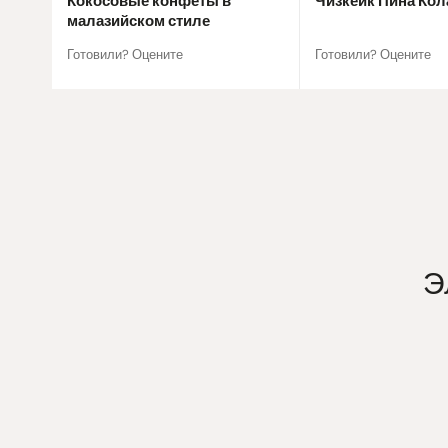
Кокосовые конфеты в
Чизкейк Пина Кол
малазийском стиле
Готовили? Оцените
Готовили? Оцените
Э