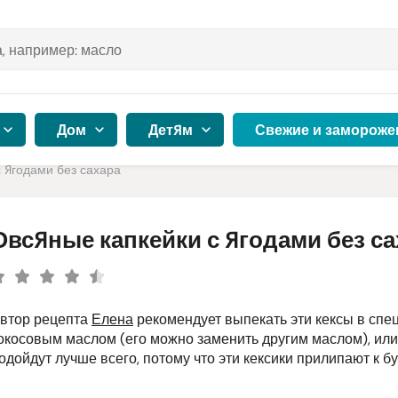
Дом
Детям
Свежие и замороже
 ягодами без сахара
Овсяные капкейки с ягодами без са
втор рецепта
Елена
рекомендует выпекать эти кексы в спе
окосовым маслом (его можно заменить другим маслом), ил
одойдут лучше всего, потому что эти кексики прилипают к 