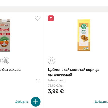
Т
 без сахара,
Цейлонская молотая корица,
органическая
1 л
Lebensbaum
79.80 €/kg
3,99 €
Добавить
Добавить