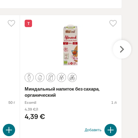
Т
Т
Миндальный напиток без сахара,
Овся
органический
глют
50 г
Ecomil
1 л
Bauck
4.39 €/l
10.08 
4,39 €
4,7
Добавить