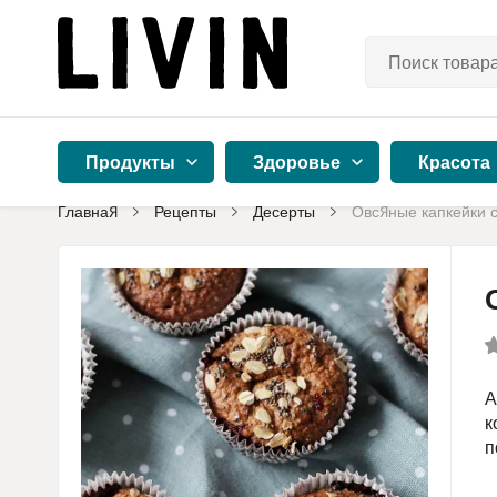
Продукты
Здоровье
Красота
Главная
Рецепты
Десерты
Овсяные капкейки с
А
к
п