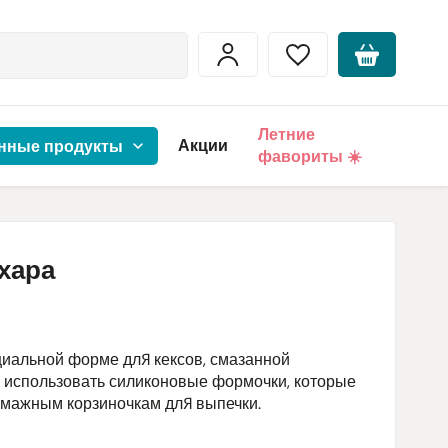
Летние
Акции
нные продукты
фавориты ☀️
хара
циальной форме для кексов, смазанной
и использовать силиконовые формочки, которые
бумажным корзиночкам для выпечки.