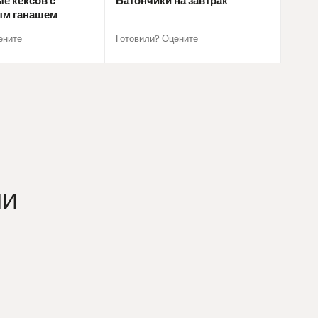
е кексов с
Батончики на завтрак
м ганашем
ените
Готовили? Оцените
ЧИ