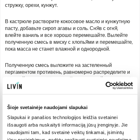
стружку, орехи, кунжут.
В кастрюле растворите кокосовое масло и кунжутную
пасту, добавьте сироп агавы и соль. Сняв с огня,
влейте ваниль и все хорошо перемешайте. Вылейте
полученную смесь в миску с хлопьями и перемешайте,
пока масса не станет влажной и однородной.
Полученную смесь выложите на застеленный
пергаментом противень, равномерно распределите и
выпекайте около 35 минут. Перемешивайте каждые 5
минут до получения однородного коричневого цвета,
постоянно наблюдая за процессом.
Šioje svetainėje naudojami slapukai
Как только гранола приобретет красивый золотистый
цвет, выньте ее из духовки, охладите на решетке,
Slapukai ir panašios technologijos leidžia svetainei
переложив прямо с пергаментом (остыв, она станет
išsaugoti arba nuskaityti informaciją jūsų įrenginyje. Jie
хрустящей).
naudojami tam, kad svetainė veiktų tinkamai, įsimintų
jūsų pasirinkimus, padėtų analizuoti svetainės naudojimą