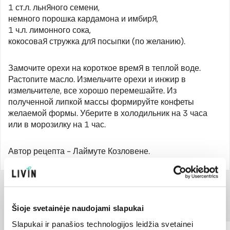
1 ст.л. льняного семени,
немного порошка кардамона и имбиря,
1 ч.л. лимонного сока,
кокосовая стружка для посыпки (по желанию).
Замочите орехи на короткое время в теплой воде.
Растопите масло. Измельчите орехи и инжир в
измельчителе, все хорошо перемешайте. Из
полученной липкой массы формируйте конфеты
желаемой формы. Уберите в холодильник на 3 часа
или в морозилку на 1 час.
Автор рецепта - Лаймуте Козловене.
Для рецепта
понадобится
Šioje svetainėje naudojami slapukai
Slapukai ir panašios technologijos leidžia svetainei