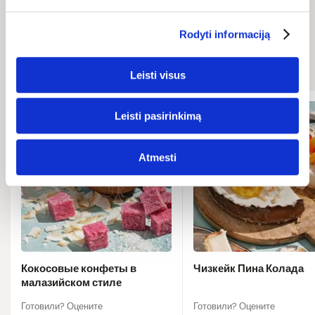
Связанные
Rodyti informaciją
рецепты
Leisti visus
Leisti pasirinkimą
Atmesti
Кокосовые конфеты в
Чизкейк Пина Колада
малазийском стиле
Готовили? Оцените
Готовили? Оцените