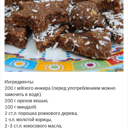
Ингредиенты:
200 г мягкого инжира (перед употреблением можно
замочить в воде),
200 г орехов кешью,
100 г миндаля,
2 ст.л. порошка рожкового дерева,
1 ч.л. молотой корицы,
2-3 ст.л. кокосового масла,