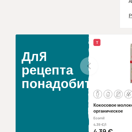
д
Р
Т
Для
рецепта
понадобится
Кокосовое молоко
органическое
Ecomil
4.39 €/l
4,39 €