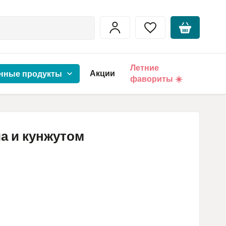
Летние
Акции
нные продукты
фавориты ☀️
а и кунжутом