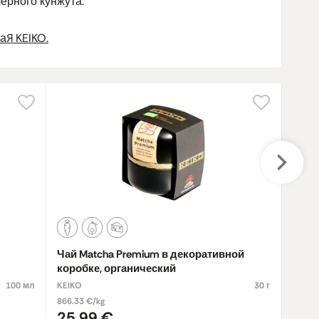
ерного кунжута.
ая KEIKO.
Чай Matcha Premium в декоративной
Чай 
коробке, органический
100 мл
KEIKO
30 г
KEIKO
866.33 €/kg
699.80
25,99 €
34,