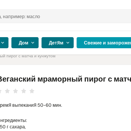
Дом
Детям
Свежие и замороже
ый пирог с матча и кунжутом
Веганский мраморный пирог с матч
ремя выпекания 50-60 мин.
нгредиенты:
50 г сахара,