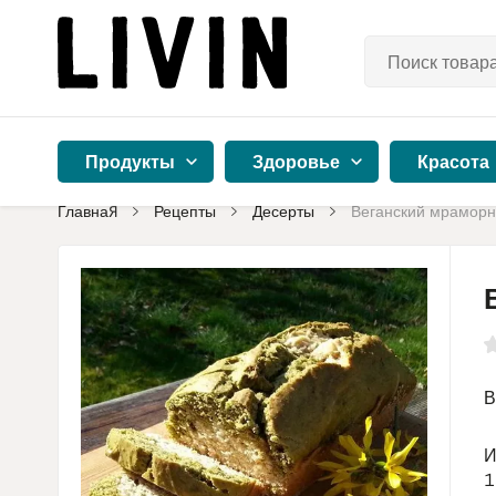
Продукты
Здоровье
Красота
Главная
Рецепты
Десерты
Веганский мраморн
В
И
1