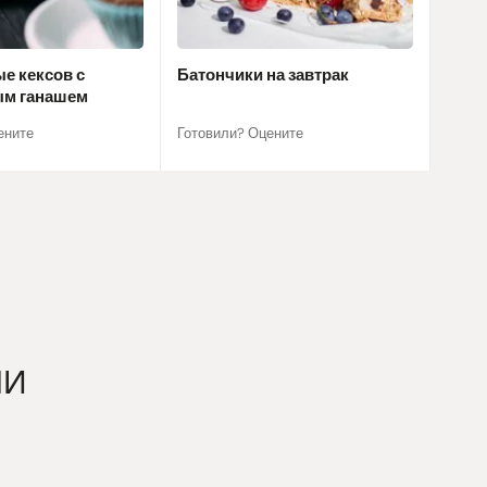
е кексов с
Батончики на завтрак
м ганашем
ените
Готовили? Оцените
ЧИ