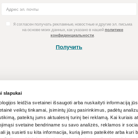
Я согласен получать рекламные, новостные и другие эл. письма
на основе моих данных, как указано в нашей
политике
конфиденциальности
.
Получить
Покупка
Информац
i slapukai
Способы оплаты
Программа л
logijos leidžia svetainei išsaugoti arba nuskaityti informaciją jūs
tainė veiktų tinkamai, įsimintų jūsų pasirinkimus, padėtų analizu
Доставка
Новости и ст
tikimą, pateiktų jums aktualesnį turinį bei reklamą. Kai kuriais a
Возврат товара
Рецепты
ojimąsi svetaine bendriname su savo analizės, reklamos ir sociali
Условия и п
gali ją susieti su kita informacija, kurią jiems pateikėte arba kuri
вы
Политика ко