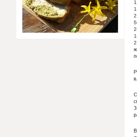
1
1
2
5
2
1
2
ж
п
Р
в
С
с
З
р
В