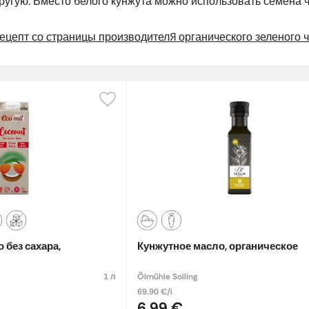
ругую. Вместо белого кунжута можно использовать семена ч
ецепт со страницы производителя органического зеленого ч
 без сахара,
Кунжутное масло, органическое
1 л
Ölmühle Solling
69.90 €/l
6,99 €