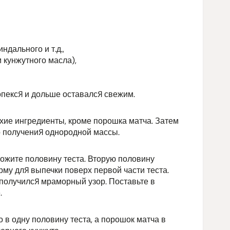
ндального и т.д.,
 кунжутного масла),
ропекся и дольше оставался свежим.
хие ингредиенты, кроме порошка матча. Затем
о получения однородной массы.
ожите половину теста. Вторую половину
му для выпечки поверх первой части теста.
 получился мраморный узор. Поставьте в
.
 в одну половину теста, а порошок матча в