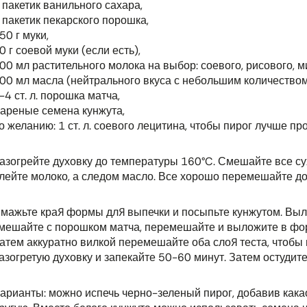
 пакетик ванильного сахара,
 пакетик пекарского порошка,
50 г муки,
0 г соевой муки (если есть),
00 мл растительного молока на выбор: соевого, рисового, ми
00 мл масла (нейтрального вкуса с небольшим количеством
-4 ст. л. порошка матча,
ареные семена кунжута,
о желанию: 1 ст. л. соевого лецитина, чтобы пирог лучше п
азогрейте духовку до температуры 160°C. Смешайте все су
лейте молоко, а следом масло. Все хорошо перемешайте д
мажьте края формы для выпечки и посыпьте кунжутом. Выл
мешайте с порошком матча, перемешайте и выложите в фор
атем аккуратно вилкой перемешайте оба слоя теста, чтобы
азогретую духовку и запекайте 50-60 минут. Затем остудите
арианты: можно испечь черно-зеленый пирог, добавив какао