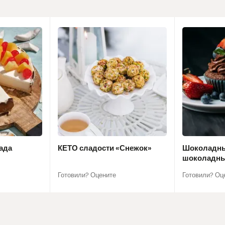
ада
КЕТО сладости «Снежок»
Шоколадны
шоколадны
Готовили? Оцените
Готовили? Оц