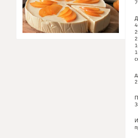
7
Д
4
2
2
1
1
с
д
2
П
З
И
п