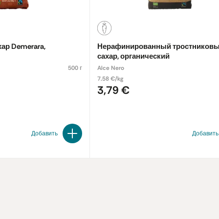
ар Demerara,
Нерафинированный тростников
сахар, органический
500 г
Alce Nero
7.58 €/kg
3,79 €
Добавить
Добавить