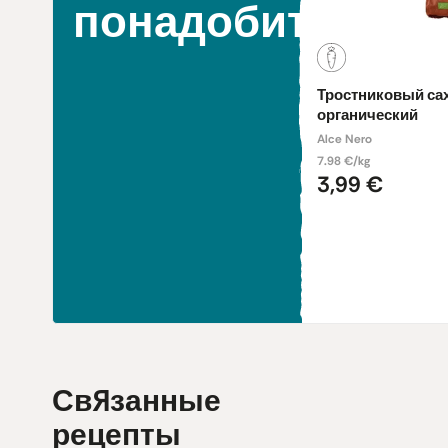
понадобится
Тростниковый сах
органический
Alce Nero
7.98 €/kg
3,99 €
Связанные
рецепты