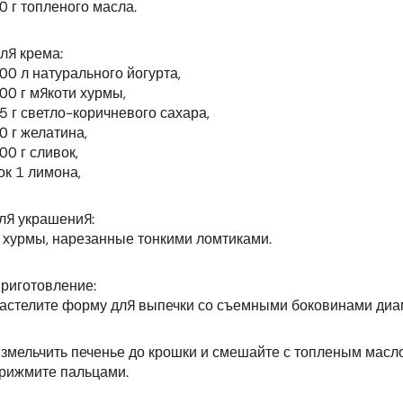
0 г топленого масла.
ля крема:
00 л натурального йогурта,
00 г мякоти хурмы,
5 г светло-коричневого сахара,
0 г желатина,
00 г сливок,
ок 1 лимона,
ля украшения:
 хурмы, нарезанные тонкими ломтиками.
риготовление:
астелите форму для выпечки со съемными боковинами диам
змельчить печенье до крошки и смешайте с топленым масл
рижмите пальцами.