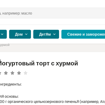
Дом
Детям
Свежие и замороже
хурмой
Йогуртовый торт с хурмой
нгредиенты:
ля основы:
00 г органического цельнозернового печенья (например, Alc