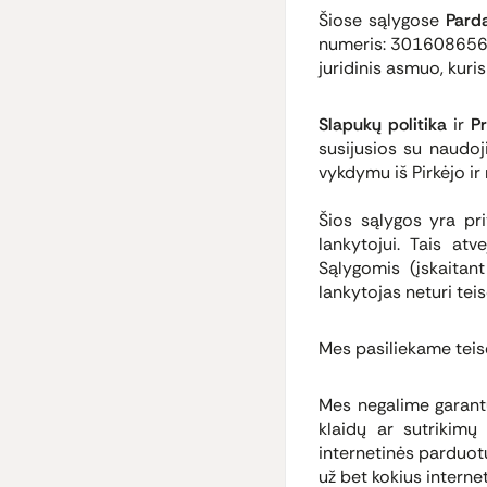
Šiose sąlygose
Pard
numeris: 301608656, j
juridinis asmuo, kuri
Slapukų politika
ir
Pr
susijusios su naudoj
vykdymu iš Pirkėjo i
Šios sąlygos yra pri
lankytojui. Tais atv
Sąlygomis (įskaitant
lankytojas neturi tei
Mes pasiliekame teisę
Mes negalime garantu
klaidų ar sutrikimų 
internetinės parduotu
už bet kokius interne