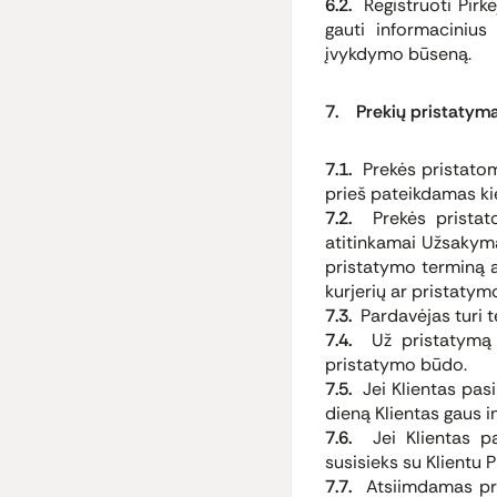
6.2.
Registruoti Pirkė
gauti informacinius 
įvykdymo būseną.
7. Prekių pristatyma
7.1.
Prekės pristatomo
prieš pateikdamas k
7.2.
Prekės pristato
atitinkamai Užsakyma
pristatymo terminą a
kurjerių ar pristatym
7.3.
Pardavėjas turi te
7.4.
Už pristatymą 
pristatymo būdo.
7.5.
Jei Klientas pas
dieną Klientas gaus 
7.6.
Jei Klientas pas
susisieks su Klientu 
7.7.
Atsiimdamas pre