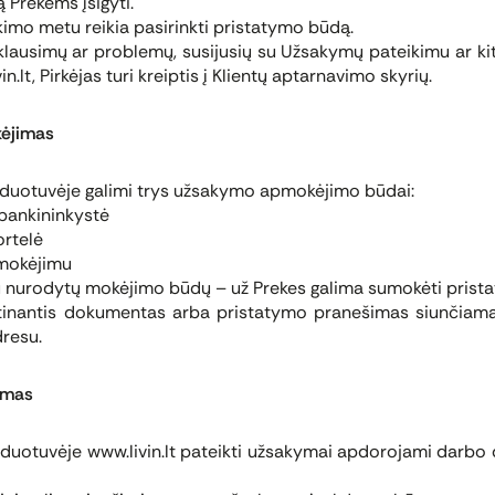
ą Prekėms įsigyti.
mo metu reikia pasirinkti pristatymo būdą.
 klausimų ar problemų, susijusių su Užsakymų pateikimu ar kit
.lt, Pirkėjas turi kreiptis į Klientų aptarnavimo skyrių.
ėjimas
rduotuvėje galimi trys užsakymo apmokėjimo būdai:
bankininkystė
rtelė
mokėjimu
 nurodytų mokėjimo būdų – už Prekes galima sumokėti prist
inantis dokumentas arba pristatymo pranešimas siunčiam
dresu.
ymas
rduotuvėje www.livin.lt pateikti užsakymai apdorojami darbo 