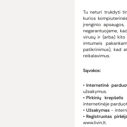
Tu neturi trukdyti t
kurios kompiuterinės
įrenginio apsaugos, k
negarantuojame, kad 
virusų ir (arba) kit
imtumeis pakankamų 
patikrinimus), kad 
reikalavimus.
Sąvokos:
Internetinė parduo
užsakymus.
Pirkinių krepšelis
internetinėje parduot
Užsakymas
− intern
Registruotas pirkėj
www.livin.lt.