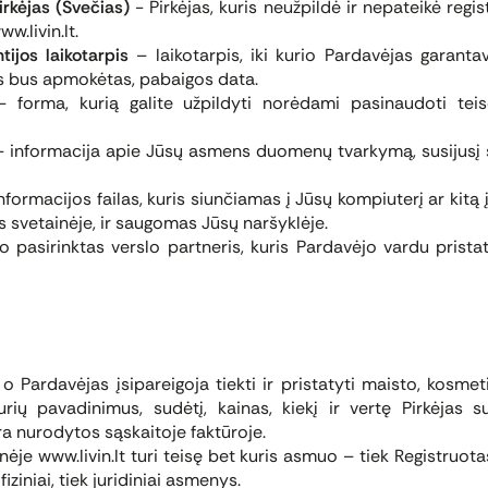
irkėjas (Svečias)
- Pirkėjas, kuris neužpildė ir nepateikė regis
w.livin.lt.
tijos laikotarpis
– laikotarpis, iki kurio Pardavėjas garanta
s bus apmokėtas, pabaigos data.
 forma, kurią galite užpildyti norėdami pasinaudoti teis
– informacija apie Jūsų asmens duomenų tvarkymą, susijusį
nformacijos failas, kuris siunčiamas į Jūsų kompiuterį ar kitą į
ės svetainėje, ir saugomas Jūsų naršyklėje.
 pasirinktas verslo partneris, kuris Pardavėjo vardu prist
o Pardavėjas įsipareigoja tiekti ir pristatyti maisto, kosmet
kurių pavadinimus, sudėtį, kainas, kiekį ir vertę Pirkėjas
ra nurodytos sąskaitoje faktūroje.
nėje www.livin.lt turi teisę bet kuris asmuo – tiek Registruota
 fiziniai, tiek juridiniai asmenys.