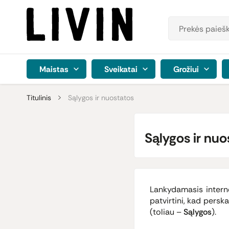
Maistas
Sveikatai
Grožiui
Titulinis
Sąlygos ir nuostatos
Sąlygos ir nuo
Lankydamasis interne
patvirtini, kad persk
(toliau –
Sąlygos
).