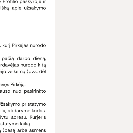
Profilio paskyroje ir
 laišką apie užsakymo
 kurį Pirkėjas nurodo
 pačią darbo dieną,
ardavėjas nurodo kitą
jo veiksmų (pvz., dėl
avęs Pirkėją.
auso nuo pasirinkto
 Užsakymo pristatymo
elių atidarymo kodas.
ytu adresu, Kurjeris
istatymo laiką.
ą (pasą arba asmens