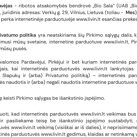
avėjas
- ribotos atsakomybės bendrovė „Bio Sala“ (UAB „Bio 
uridinis adresas: Verkių g. 29, Vilnius, Lietuva (toliau -
Mes
)
s perka internetinėje parduotuvėje www.livin.lt esančias prekes 
ivatumo politika
yra neatskiriama šių Pirkimo sąlygų dalis, k
imusi mūsų svetaine, internetine parduotuve www.livin.lt, Pi
r mūsų pusės.
valomos Pardavėjui, Pirkėjui ir bet kuriam internetinės par
ejais, kai internetinės parduotuvės www.livin.lt lankytoja
 Slapukų ir (arba) Privatumo politiką) – internetinės par
sės naudotis ir (arba) negali naudotis internetine parduotuve w
 keisti Pirkimo sąlygas be išankstinio įspėjimo.
oti, kad internetinės parduotuvės www.livin.lt veikimas bu
ir pasiliekame teisę be išankstinio įspėjimo sustabdyti, 
vės www.livin.lt veikimą (visiškai ar iš dalies), ir neprisiim
tinės parduotuvės www.livin.lt gedimus, klaidas ar netinkamą 