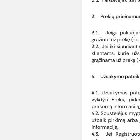
2.5.
Pardavėjas turi te
3. Prekių prieinam
3.1.
Jeigu pakuojant
grąžinta už prekę (-
3.2.
Jei iki siunčiant
klientams, kurie už
grąžinama už prekę 
4. Užsakymo pateik
4.1.
Užsakymas patei
vykdyti Prekių pir
prašomą informaciją, 
4.2.
Spustelėjus mygtuk
užbaik pirkimą arba 
informaciją.
4.3.
Jei Registruotas