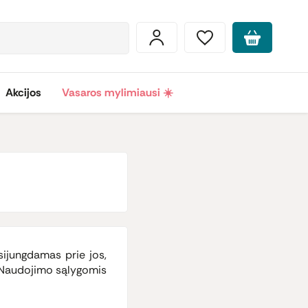
Akcijos
Vasaros mylimiausi ☀️
sijungdamas prie jos,
lt Naudojimo sąlygomis