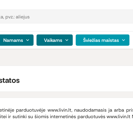
Namams
Vaikams
Šviežias maistas
statos
tinėje parduotuvėje www.livin.lt, naudodamasis ja arba pri
aitei ir sutinki su šiomis internetinės parduotuvės www.livin.