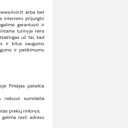
www.livin.lt arba bet
e interneto prijungto
negalime garantuoti ir
pintame turinyje nėra
tsakingas už tai, kad
ius ir kitus saugumo
augumo ir patikimumo
je Pirkėjas pateikia
ias nebuvo sumokėta
tas prekių rinkinys.
ą galima rasti adresu