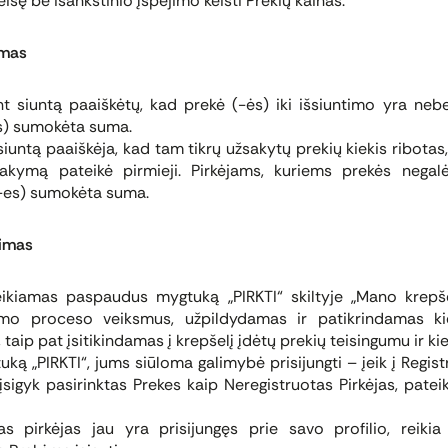
isę be išankstinio įspėjimo keisti Prekių kainas.
umas
 siuntą paaiškėtų, kad prekė (-ės) iki išsiuntimo yra neb
es) sumokėta suma.
 siuntą paaiškėja, kad tam tikrų užsakytų prekių kiekis ribotas
sakymą pateikė pirmieji. Pirkėjams, kuriems prekės negalė
(-es) sumokėta suma.
imas
kiamas paspaudus mygtuką „PIRKTI“ skiltyje „Mano krepšeli
kimo proceso veiksmus, užpildydamas ir patikrindamas ki
taip pat įsitikindamas į krepšelį įdėtų prekių teisingumu ir kie
ą „PIRKTI“, jums siūloma galimybė prisijungti – įeik į Registru
įsigyk pasirinktas Prekes kaip Neregistruotas Pirkėjas, pate
 pirkėjas jau yra prisijungęs prie savo profilio, reikia