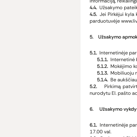
informaciją, reikaling
4.4.
Užsakymo pateiki
4.5.
Jei Pirkėjui kyla
parduotuvėje www.livin
5. Užsakymo apmok
5.1.
Internetinėje pa
5.1.1.
Internetinė 
5.1.2.
Mokėjimo ko
5.1.3.
Mobiliuoju 
5.1.4.
Be aukščiau
5.2.
Pirkimą patvirt
nurodytu El. pašto a
6. Užsakymo vykd
6.1.
Internetinėje pa
17.00 val.