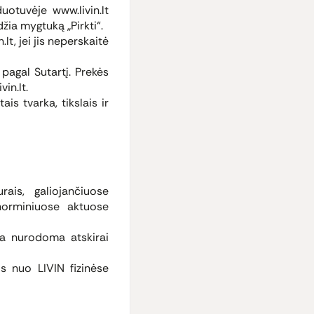
uotuvėje www.livin.lt
žia mygtuką „Pirkti“.
lt, jei jis neperskaitė
pagal Sutartį. Prekės
in.lt.
s tvarka, tikslais ir
ais, galiojančiuose
 norminiuose aktuose
na nurodoma atskirai
is nuo LIVIN fizinėse