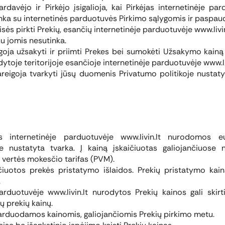
davėjo ir Pirkėjo įsigalioja, kai Pirkėjas internetinėje pard
inka su internetinės parduotuvės Pirkimo sąlygomis ir paspaud
isės pirkti Prekių, esančių internetinėje parduotuvėje www.livin.
u jomis nesutinka.
goja užsakyti ir priimti Prekes bei sumokėti Užsakymo kainą 
ytoje teritorijoje esančioje internetinėje parduotuvėje www.liv
eigoja tvarkyti jūsų duomenis Privatumo politikoje nustatytai
 internetinėje parduotuvėje www.livin.lt nurodomos eur
 nustatyta tvarka. Į kainą įskaičiuotas galiojančiuose
 vertės mokesčio tarifas (PVM).
ičiuotos prekės pristatymo išlaidos. Prekių pristatymo kai
.
rduotuvėje www.livin.lt nurodytos Prekių kainos gali skirt
 prekių kainų.
arduodamos kainomis, galiojančiomis Prekių pirkimo metu.