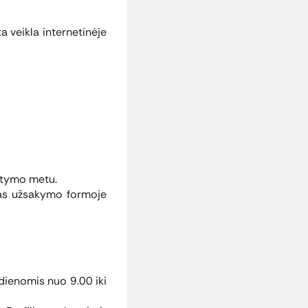
a veikla internetinėje
atymo metu.
as užsakymo formoje
dienomis nuo 9.00 iki