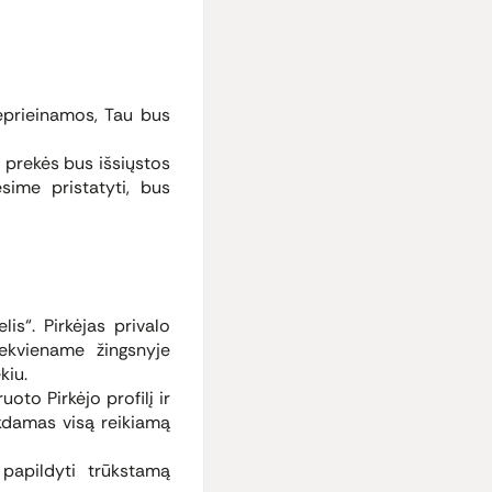
eprieinamos, Tau bus
, prekės bus išsiųstos
sime pristatyti, bus
s“. Pirkėjas privalo
ekviename žingsnyje
kiu.
oto Pirkėjo profilį ir
ikdamas visą reikiamą
 papildyti trūkstamą