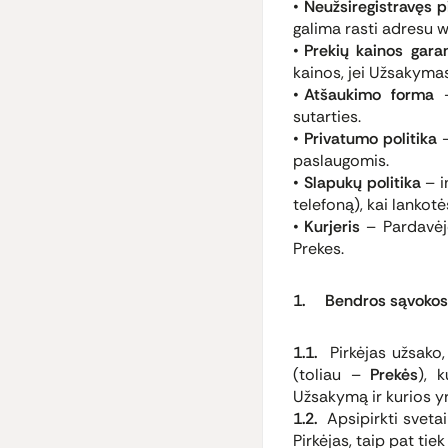
Neužsiregistravęs p
galima rasti adresu ww
Prekių kainos garan
kainos, jei Užsakyma
Atšaukimo forma
–
sutarties.
Privatumo politika
paslaugomis.
Slapukų politika
– i
telefoną), kai lankot
Kurjeris
– Pardavėjo
Prekes.
1. Bendros sąvokos
1.1.
Pirkėjas užsako, 
(toliau –
Prekės
), 
Užsakymą ir kurios y
1.2.
Apsipirkti svetai
Pirkėjas, taip pat tiek