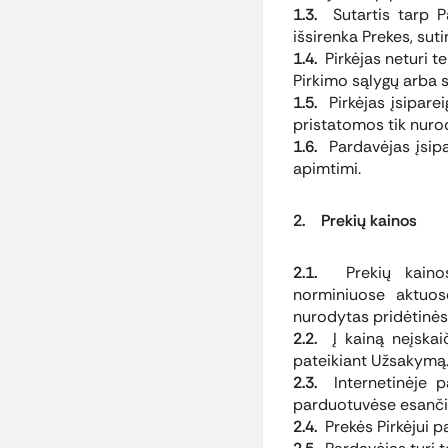
1.3.
Sutartis tarp Par
išsirenka Prekes, sut
1.4.
Pirkėjas neturi te
Pirkimo sąlygų arba s
1.5.
Pirkėjas įsiparei
pristatomos tik nurod
1.6.
Pardavėjas įsipar
apimtimi.
2. Prekių kainos
2.1.
Prekių kainos
norminiuose aktuose
nurodytas pridėtinės
2.2.
Į kainą neįska
pateikiant Užsakymą
2.3.
Internetinėje pa
parduotuvėse esančių
2.4.
Prekės Pirkėjui p