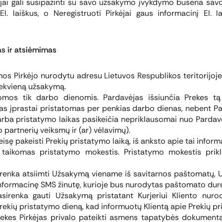
jai gali susipažinti su savo užsakymo įvykdymo būsena savo 
El. laiškus, o Neregistruoti Pirkėjai gaus informacinį El.
s ir atsiėmimas
s Pirkėjo nurodytu adresu Lietuvos Respublikos teritorijoje,
iekvieną užsakymą.
mos tik darbo dienomis. Pardavėjas išsiunčia Prekes tą
s įprastai pristatomas per penkias darbo dienas, nebent P
rba pristatymo laikas pasikeičia nepriklausomai nuo Pardavė
o partnerių veiksmų ir (ar) vėlavimų).
isę pakeisti Prekių pristatymo laiką, iš anksto apie tai inform
taikomas pristatymo mokestis. Pristatymo mokestis prikl
irenka atsiimti Užsakymą viename iš savitarnos paštomatų,
informacinę SMS žinutę, kurioje bus nurodytas paštomato dur
irenka gauti Užsakymą pristatant Kurjeriui Kliento nurod
Prekių pristatymo dieną, kad informuotų Klientą apie Prekių pr
kes Pirkėjas privalo pateikti asmens tapatybės dokument