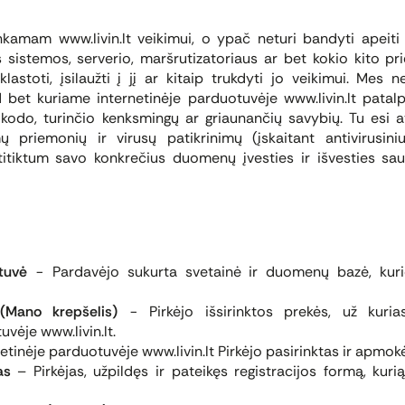
inkamam www.livin.lt veikimui, o ypač neturi bandyti apeiti 
 sistemos, serverio, maršrutizatoriaus ar bet kokio kito pri
lastoti, įsilaužti į jį ar kitaip trukdyti jo veikimui. Mes 
bet kuriame internetinėje parduotuvėje www.livin.lt patal
o kodo, turinčio kenksmingų ar griaunančių savybių. Tu esi a
priemonių ir virusų patikrinimų (įskaitant antivirusin
atitiktum savo konkrečius duomenų įvesties ir išvesties s
tuvė
− Pardavėjo sukurta svetainė ir duomenų bazė, kurio
 (Mano krepšelis)
− Pirkėjo išsirinktos prekės, už kur
uvėje www.livin.lt.
etinėje parduotuvėje www.livin.lt Pirkėjo pasirinktas ir apmokė
as
– Pirkėjas, užpildęs ir pateikęs registracijos formą, kuri