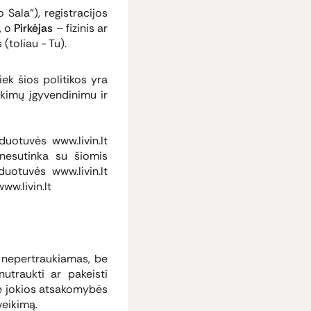
Sala“), registracijos
, o
Pirkėjas
– fizinis ar
(toliau - Tu).
iek šios politikos yra
rkimų įgyvendinimu ir
duotuvės www.livin.lt
s nesutinka su šiomis
duotuvės www.livin.lt
ww.livin.lt
s nepertraukiamas, be
nutraukti ar pakeisti
ame jokios atsakomybės
veikimą.