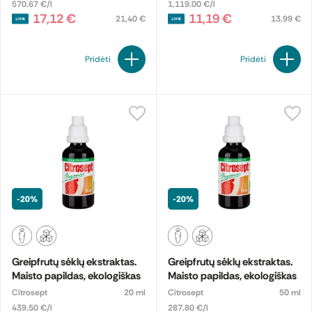
570.67 €/l
1,119.00 €/l
17,12 €
11,19 €
21,40 €
13,99 €
Pridėti
Pridėti
-20%
-20%
Greipfrutų sėklų ekstraktas.
Greipfrutų sėklų ekstraktas.
Maisto papildas, ekologiškas
Maisto papildas, ekologiškas
Citrosept
20 ml
Citrosept
50 ml
439.50 €/l
287.80 €/l