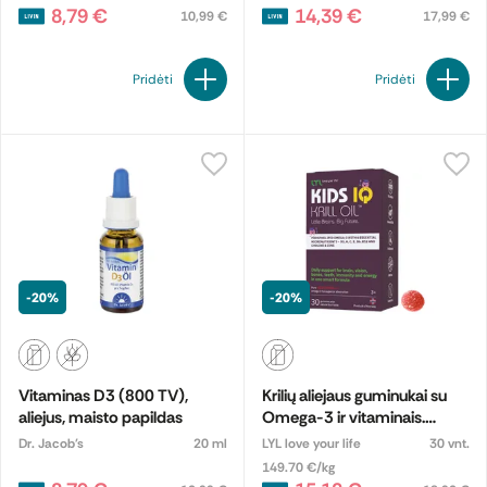
8,79 €
14,39 €
10,99 €
17,99 €
Pridėti
Pridėti
-20%
-20%
Vitaminas D3 (800 TV),
Krilių aliejaus guminukai su
aliejus, maisto papildas
Omega-3 ir vitaminais.
Maisto papildas
Dr. Jacob's
20 ml
LYL love your life
30 vnt.
149.70 €/kg