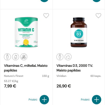
Vitaminas C, milteliai. Maisto
Vitaminas D3, 2000 TV.
papildas
Maisto papildas
Nature's Finest
150 g
Viridian
60 kaps.
53.27 €/kg
7,99 €
26,90 €
Pridėti
Pridėti