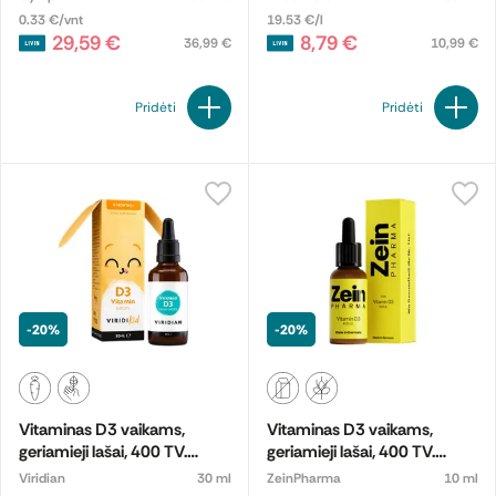
0.33 €/vnt
19.53 €/l
29,59 €
8,79 €
36,99 €
10,99 €
Pridėti
Pridėti
-20%
-20%
Vitaminas D3 vaikams,
Vitaminas D3 vaikams,
geriamieji lašai, 400 TV.
geriamieji lašai, 400 TV.
Maisto papildas
Maisto papildas
Viridian
30 ml
ZeinPharma
10 ml