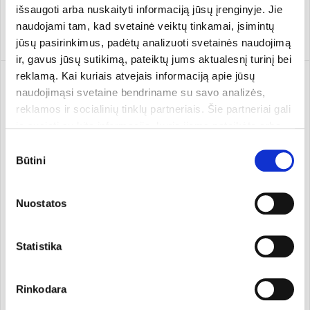
išsaugoti arba nuskaityti informaciją jūsų įrenginyje. Jie
naudojami tam, kad svetainė veiktų tinkamai, įsimintų
Pridėti
Pridėti
jūsų pasirinkimus, padėtų analizuoti svetainės naudojimą
ir, gavus jūsų sutikimą, pateiktų jums aktualesnį turinį bei
reklamą. Kai kuriais atvejais informaciją apie jūsų
naudojimąsi svetaine bendriname su savo analizės,
reklamos ir socialinių tinklų partneriais. Šie partneriai gali
ją susieti su kita informacija, kurią jiems pateikėte arba
kuri buvo surinkta naudojantis jų paslaugomis. Galite
Sutikimo
pasirinkti, su kuriomis slapukų kategorijomis sutinkate.
Būtini
pasirinkimas
Savo sutikimą galite bet kada pakeisti arba atšaukti
slapukų nustatymuose. Atkreipiame dėmesį, kad
Nuostatos
atsisakius tam tikrų slapukų dalis svetainės funkcijų gali
veikti netinkamai.
Vitaminas C su
Vitaminas B12. Maisto
bioflavonoidais. Maisto
papildas
Statistika
papildas
Cytoplan
60 kaps.
Cytoplan
60 tabl.
19,99 €
14,99 €
Rinkodara