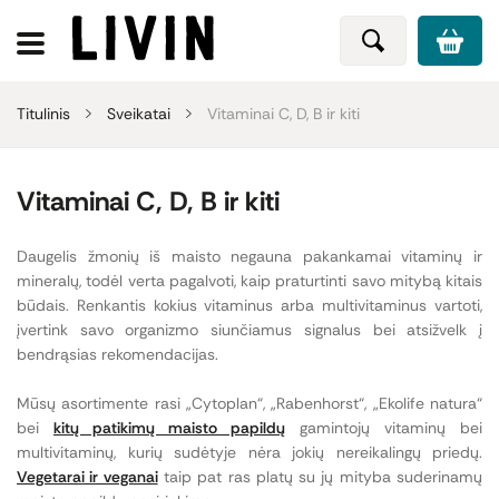
Titulinis
Sveikatai
Vitaminai C, D, B ir kiti
Vitaminai C, D, B ir kiti
Daugelis žmonių iš maisto negauna pakankamai vitaminų ir
mineralų, todėl verta pagalvoti, kaip praturtinti savo mitybą kitais
būdais. Renkantis kokius vitaminus arba multivitaminus vartoti,
įvertink savo organizmo siunčiamus signalus bei atsižvelk į
bendrąsias rekomendacijas.
Mūsų asortimente rasi „Cytoplan“, „Rabenhorst“, „Ekolife natura“
bei
kitų patikimų maisto papildų
gamintojų vitaminų bei
multivitaminų, kurių sudėtyje nėra jokių nereikalingų priedų.
Vegetarai ir veganai
taip pat ras platų su jų mityba suderinamų