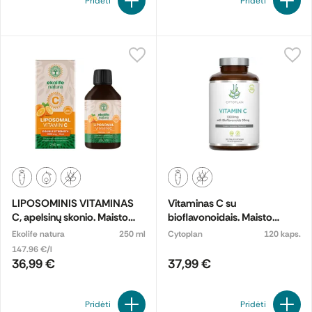
Pridėti
Pridėti
LIPOSOMINIS VITAMINAS
Vitaminas C su
C, apelsinų skonio. Maisto
bioflavonoidais. Maisto
papildas
papildas
Ekolife natura
250 ml
Cytoplan
120 kaps.
147.96 €/l
36,99 €
37,99 €
Pridėti
Pridėti