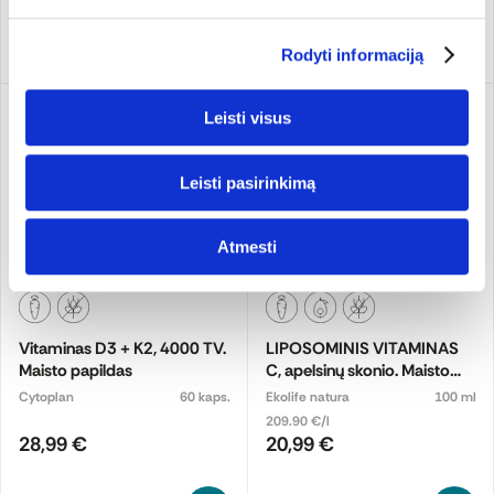
Pridėti
Pridėti
Rodyti informaciją
Leisti visus
Leisti pasirinkimą
Atmesti
Vitaminas D3 + K2, 4000 TV.
LIPOSOMINIS VITAMINAS
Maisto papildas
C, apelsinų skonio. Maisto
papildas
Cytoplan
60 kaps.
Ekolife natura
100 ml
209.90 €/l
28,99 €
20,99 €