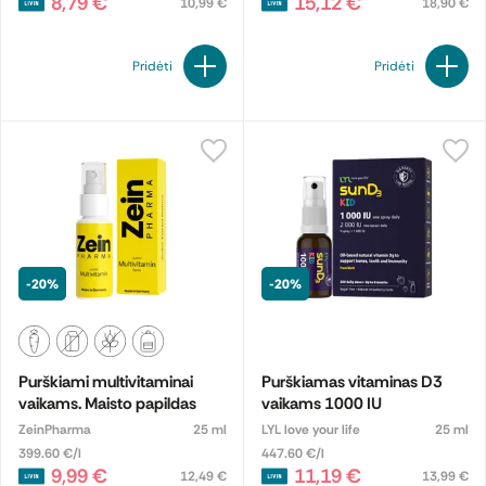
8,79 €
15,12 €
10,99 €
18,90 €
Pridėti
Pridėti
-20%
-20%
Purškiami multivitaminai
Purškiamas vitaminas D3
vaikams. Maisto papildas
vaikams 1000 IU
ZeinPharma
25 ml
LYL love your life
25 ml
399.60 €/l
447.60 €/l
9,99 €
11,19 €
12,49 €
13,99 €