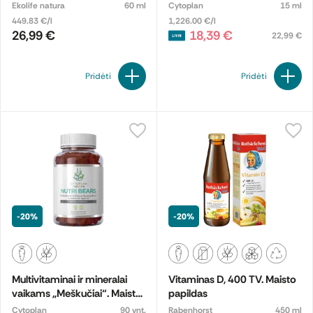
papildas
papildas
Ekolife natura
60 ml
Cytoplan
15 ml
449.83 €/l
1,226.00 €/l
26,99 €
18,39 €
22,99 €
Pridėti
Pridėti
-20%
-20%
Multivitaminai ir mineralai
Vitaminas D, 400 TV. Maisto
vaikams „Meškučiai“. Maisto
papildas
papildas
Cytoplan
90 vnt.
Rabenhorst
450 ml