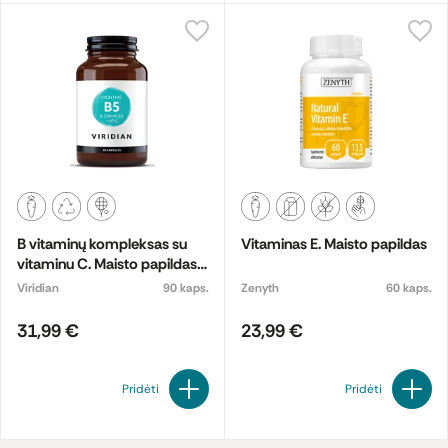
B vitaminų kompleksas su
Vitaminas E. Maisto papildas
vitaminu C. Maisto papildas.
Maisto papildas
Viridian
90 kaps.
Zenyth
60 kaps.
31,99 €
23,99 €
Pridėti
Pridėti