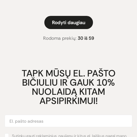
Rodyti daugiau
Rodoma prekių:
30 iš 59
TAPK MŪSŲ EL. PAŠTO
BIČIULIU IR GAUK 10%
NUOLAIDĄ KITAM
APSIPIRKIMUI!
Sutinku gauti reklaminius, naujienų ir kitus el. laiškus pagal mano