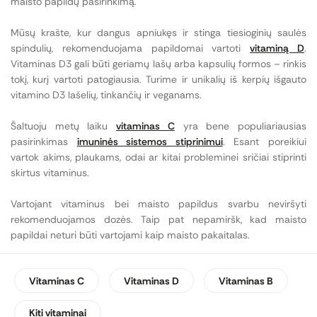
maisto papildų pasirinkimą.
Mūsų krašte, kur dangus apniukęs ir stinga tiesioginių saulės
spindulių, rekomenduojama papildomai vartoti
vitaminą D
.
Vitaminas D3 gali būti geriamų lašų arba kapsulių formos – rinkis
tokį, kurį vartoti patogiausia. Turime ir unikalių iš kerpių išgauto
vitamino D3 lašelių, tinkančių ir veganams.
Šaltuoju metų laiku
vitaminas C
yra bene populiariausias
pasirinkimas
imuninės sistemos stiprinimui
. Esant poreikiui
vartok akims, plaukams, odai ar kitai probleminei sričiai stiprinti
skirtus vitaminus.
Vartojant vitaminus bei maisto papildus svarbu neviršyti
rekomenduojamos dozės. Taip pat nepamiršk, kad maisto
papildai neturi būti vartojami kaip maisto pakaitalas.
Vitaminas C
Vitaminas D
Vitaminas B
Kiti vitaminai