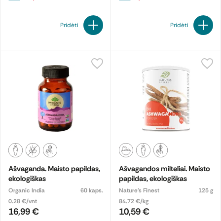
Pridėti
Pridėti
Ašvaganda. Maisto papildas,
Ašvagandos milteliai. Maisto
ekologiškas
papildas, ekologiškas
Organic India
60 kaps.
Nature's Finest
125 g
0.28 €/vnt
84.72 €/kg
16,99 €
10,59 €