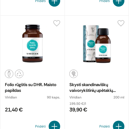
Pridėti
Pridėti
Folio rūgštis su DHR. Maisto
Skysti skandinaviškų
papildas
vaivorykštinių upėtakių
taukai. Maisto papildas
Viridian
90 kaps.
Viridian
200 ml
199.50 €/l
21,40 €
39,90 €
Pridėti
Pridėti