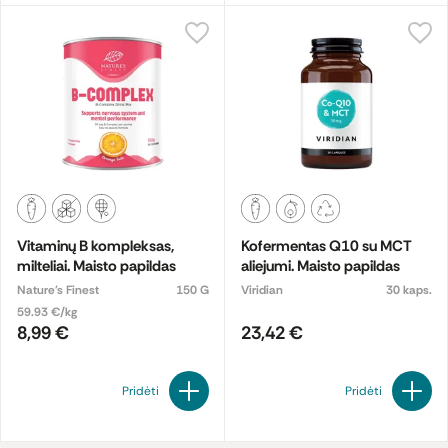
Vitaminų B kompleksas,
Kofermentas Q10 su MCT
milteliai. Maisto papildas
aliejumi. Maisto papildas
Nature's Finest
150 G
Viridian
30 kaps.
59.93 €/kg
8,99 €
23,42 €
Pridėti
Pridėti