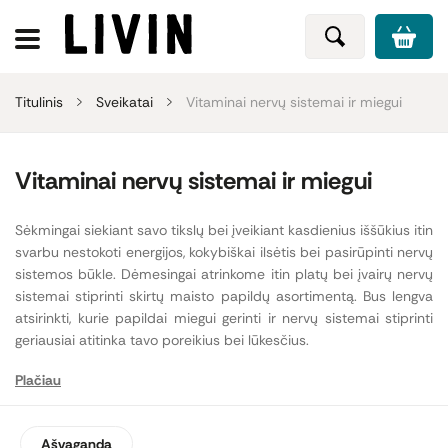
Titulinis
Sveikatai
Vitaminai nervų sistemai ir miegui
Vitaminai nervų sistemai ir miegui
Sėkmingai siekiant savo tikslų bei įveikiant kasdienius iššūkius itin
svarbu nestokoti energijos, kokybiškai ilsėtis bei pasirūpinti nervų
sistemos būkle. Dėmesingai atrinkome itin platų bei įvairų nervų
sistemai stiprinti skirtų maisto papildų asortimentą. Bus lengva
atsirinkti, kurie papildai miegui gerinti ir nervų sistemai stiprinti
geriausiai atitinka tavo poreikius bei lūkesčius.
Plačiau
Ilgesnį laiką jaučiant nuovargį bei energijos stygių, verta savo
organizmą pastiprinti B grupės vitaminų kompleksu. Šios grupės
vitaminai
nervų sistemai
itin svarbūs, nes gali palaikyti normalią
Ašvaganda