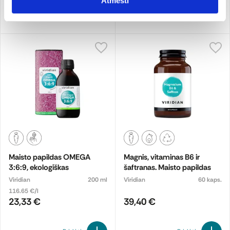
Atmesti
Pridėti
Pridėti
Maisto papildas OMEGA
Magnis, vitaminas B6 ir
3:6:9, ekologiškas
šaftranas. Maisto papildas
Viridian
200 ml
Viridian
60 kaps.
116.65 €/l
23,33 €
39,40 €