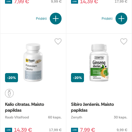
7,99 €
14,39 €
9,99 €
17,99 €
Pridėti
Pridėti
-20%
-20%
Kalio citratas. Maisto
Sibiro ženšenis. Maisto
papildas
papildas
Raab Vitalfood
60 kaps.
Zenyth
30 kaps.
14,39 €
7,99 €
17,99 €
9,99 €