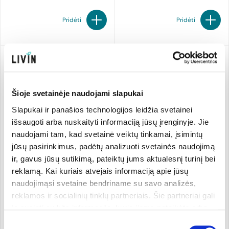
Pridėti
Pridėti
Šioje svetainėje naudojami slapukai
Slapukai ir panašios technologijos leidžia svetainei
išsaugoti arba nuskaityti informaciją jūsų įrenginyje. Jie
naudojami tam, kad svetainė veiktų tinkamai, įsimintų
jūsų pasirinkimus, padėtų analizuoti svetainės naudojimą
ir, gavus jūsų sutikimą, pateiktų jums aktualesnį turinį bei
B vitaminų kompleksas su
Omega-3. Maisto papildas
reklamą. Kai kuriais atvejais informaciją apie jūsų
vitaminu C „Multi B Extra“.
naudojimąsi svetaine bendriname su savo analizės,
Maisto papildas
Cytoplan
60 tabl.
Cytoplan
60 kaps.
reklamos ir socialinių tinklų partneriais. Šie partneriai gali
ją susieti su kita informacija, kurią jiems pateikėte arba
30,99 €
37,99 €
kuri buvo surinkta naudojantis jų paslaugomis. Galite
Sutikimo