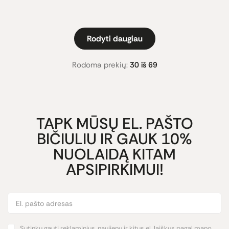
Rodyti daugiau
Rodoma prekių:
30 iš 69
TAPK MŪSŲ EL. PAŠTO
BIČIULIU IR GAUK 10%
NUOLAIDĄ KITAM
APSIPIRKIMUI!
Sutinku gauti reklaminius, naujienų ir kitus el. laiškus pagal mano