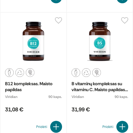
B12 kompleksas. Maisto
B vitaminų kompleksas su
papildas
vitaminu C. Maisto papildas.
Maisto papildas
Viridian
90 kaps.
Viridian
90 kaps.
31,08 €
31,99 €
Pridėti
Pridėti