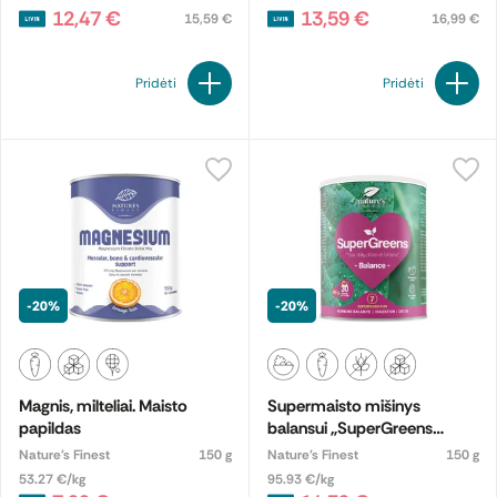
12,47 €
13,59 €
15,59 €
16,99 €
Pridėti
Pridėti
-20%
-20%
Magnis, milteliai. Maisto
Supermaisto mišinys
papildas
balansui „SuperGreens
BALANCE“, ekologiškas
Nature's Finest
150 g
Nature's Finest
150 g
53.27 €/kg
95.93 €/kg