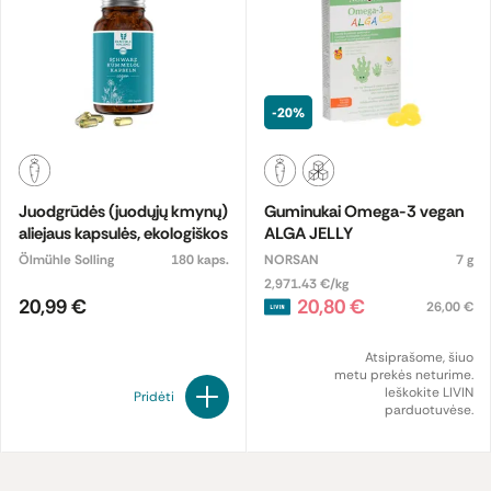
-20%
Juodgrūdės (juodųjų kmynų)
Guminukai Omega-3 vegan
aliejaus kapsulės, ekologiškos
ALGA JELLY
Ölmühle Solling
180 kaps.
NORSAN
7 g
2,971.43 €/kg
20,99 €
20,80 €
26,00 €
Atsiprašome, šiuo
metu prekės neturime.
Ieškokite LIVIN
Pridėti
parduotuvėse.