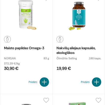
Maisto papildas Omega-3
Nakvišų aliejaus kapsulės,
ekologiškos
NORSAN
83 g
Ölmühle Solling
180 kaps.
372.29 €/kg
30,90 €
19,99 €
Pridėti
Pridėti