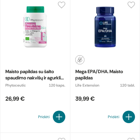
Maisto papildas su šalto
Mega EPA/DHA. Maisto
spaudimo nakvišų ir agurklių
papildas
aliejais, ekologiškas
Phytoceutic
120 kaps.
Life Extension
120 tabl.
26,99 €
39,99 €
Pridėti
Pridėti