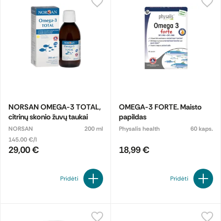
NORSAN OMEGA-3 TOTAL,
OMEGA-3 FORTE. Maisto
citrinų skonio žuvų taukai
papildas
NORSAN
200 ml
Physalis health
60 kaps.
145.00 €/l
29,00 €
18,99 €
Pridėti
Pridėti