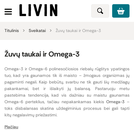
Titulinis
Sveikatai
Žuvų taukai ir Omega-3
Žuvų taukai ir Omega-3
Omega-3 ir Omega-6 polinesočiosios riebalų rūgštys ypatingos
tuo, kad yra gaunamos tik iš maisto – žmogaus organizmas jų
pagaminti negali. Kaip bebūtų, svarbu ne tik gauti šių medžiagų
pakankamai, bet ir išlaikyti jų balansą. Pastaruoju metu
pastebima tendencija, kad vis dažniau su maistu gaunamas
Omega-6 perteklius, tačiau nepakankamas kiekis
Omega-3
–
toks disbalansas skatina uždegiminius procesus bei gali tapti
kitų negalavimų priežastimi.
Plačiau
Dėmesingai atrinkome patikimų gamintojų Omega-3 papildus,