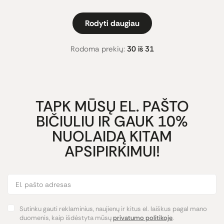
Rodyti daugiau
Rodoma prekių:
30 iš 31
TAPK MŪSŲ EL. PAŠTO
BIČIULIU IR GAUK 10%
NUOLAIDĄ KITAM
APSIPIRKIMUI!
Sutinku gauti reklaminius, naujienų ir kitus el. laiškus pagal mano
duomenis, kaip išdėstyta mūsų
privatumo politikoje
.