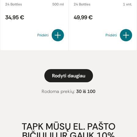
24 Bottles
500 ml
24 Bottles
1 vnt.
34,95 €
49,99 €
Pridėti
Pridėti
Rodyti daugiau
Rodoma prekių:
30 iš 100
TAPK MŪSŲ EL. PAŠTO
BIČIULIU IR GAUK 10%