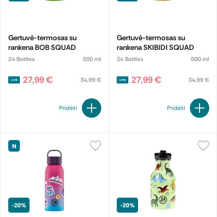
Gertuvė-termosas su
Gertuvė-termosas su
rankena BOB SQUAD
rankena SKIBIDI SQUAD
24 Bottles
500 ml
24 Bottles
500 ml
27,99 €
27,99 €
34,99 €
34,99 €
Pridėti
Pridėti
N
-20%
-20%