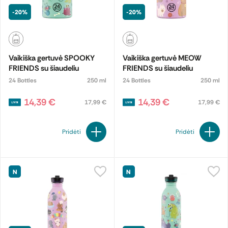
-20%
-20%
Vaikiška gertuvė SPOOKY
Vaikiška gertuvė MEOW
FRIENDS su šiaudeliu
FRIENDS su šiaudeliu
24 Bottles
250 ml
24 Bottles
250 ml
14,39 €
14,39 €
17,99 €
17,99 €
Pridėti
Pridėti
N
N