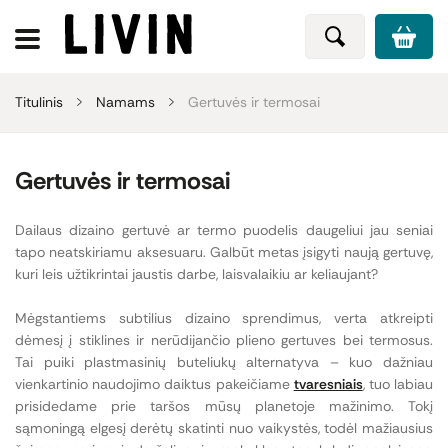
Titulinis
Namams
Gertuvės ir termosai
Gertuvės ir termosai
Dailaus dizaino gertuvė ar termo puodelis daugeliui jau seniai
tapo neatskiriamu aksesuaru. Galbūt metas įsigyti naują gertuvę,
kuri leis užtikrintai jaustis darbe, laisvalaikiu ar keliaujant?
Mėgstantiems subtilius dizaino sprendimus, verta atkreipti
dėmesį į stiklines ir nerūdijančio plieno gertuves bei termosus.
Tai puiki plastmasinių buteliukų alternatyva – kuo dažniau
vienkartinio naudojimo daiktus pakeičiame
tvaresniais
, tuo labiau
prisidedame prie taršos mūsų planetoje mažinimo. Tokį
sąmoningą elgesį derėtų skatinti nuo vaikystės, todėl mažiausius