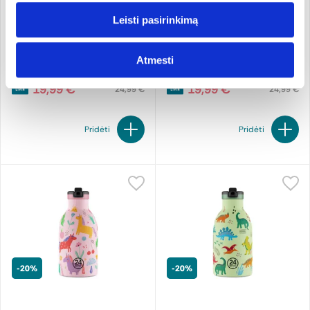
Leisti pasirinkimą
Vaikiška gertuvė SWEET
Vaikiška gertuvė HAPPY
BEAR
PENGUIN
24 Bottles
500 ml
24 Bottles
500 ml
Atmesti
19,99 €
19,99 €
24,99 €
24,99 €
Pridėti
Pridėti
-20%
-20%