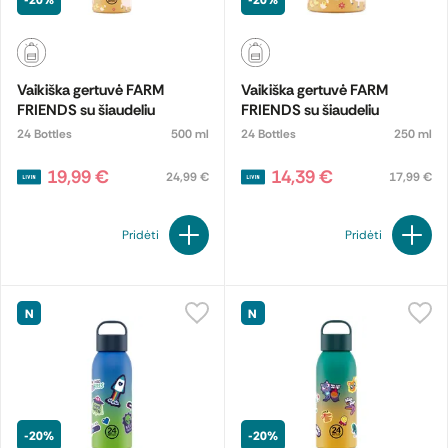
-20%
-20%
Vaikiška gertuvė FARM
Vaikiška gertuvė FARM
FRIENDS su šiaudeliu
FRIENDS su šiaudeliu
24 Bottles
500 ml
24 Bottles
250 ml
19,99 €
14,39 €
24,99 €
17,99 €
Pridėti
Pridėti
N
N
-20%
-20%