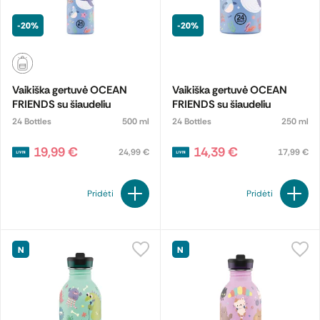
-20%
-20%
Vaikiška gertuvė OCEAN
Vaikiška gertuvė OCEAN
FRIENDS su šiaudeliu
FRIENDS su šiaudeliu
24 Bottles
500 ml
24 Bottles
250 ml
19,99 €
14,39 €
24,99 €
17,99 €
Pridėti
Pridėti
N
N