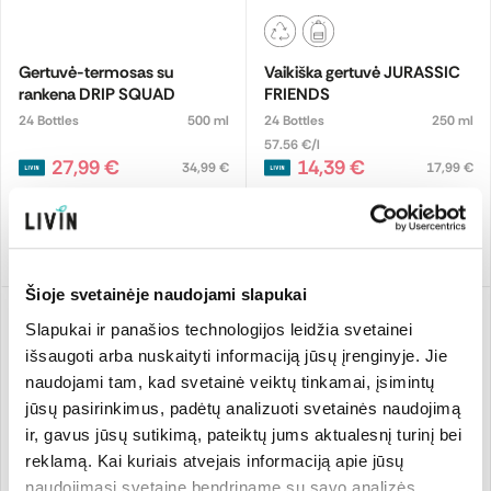
Gertuvė-termosas su
Vaikiška gertuvė JURASSIC
rankena DRIP SQUAD
FRIENDS
24 Bottles
500 ml
24 Bottles
250 ml
57.56 €/l
27,99 €
14,39 €
34,99 €
17,99 €
Pridėti
Pridėti
Šioje svetainėje naudojami slapukai
Slapukai ir panašios technologijos leidžia svetainei
išsaugoti arba nuskaityti informaciją jūsų įrenginyje. Jie
naudojami tam, kad svetainė veiktų tinkamai, įsimintų
jūsų pasirinkimus, padėtų analizuoti svetainės naudojimą
ir, gavus jūsų sutikimą, pateiktų jums aktualesnį turinį bei
-20%
-20%
reklamą. Kai kuriais atvejais informaciją apie jūsų
naudojimąsi svetaine bendriname su savo analizės,