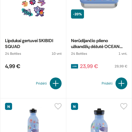
-20%
Lipdukai gertuvei SKIBIDI
Nerūdijančio plieno
SQUAD
užkandžių dėžutė OCEAN
FRIENDS
24 Bottles
10 vnt
24 Bottles
1 vnt.
4,99 €
23,99 €
29,99 €
Pridėti
Pridėti
N
N