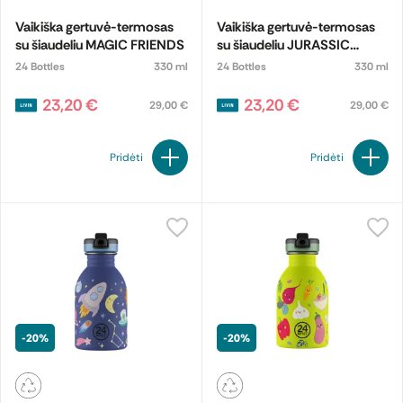
Vaikiška gertuvė-termosas
Vaikiška gertuvė-termosas
su šiaudeliu MAGIC FRIENDS
su šiaudeliu JURASSIC
FRIENDS
24 Bottles
330 ml
24 Bottles
330 ml
23,20 €
23,20 €
29,00 €
29,00 €
Pridėti
Pridėti
-20%
-20%