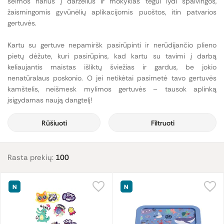
šeimos narius į darželius ir mokyklas tegul lydi spalvingos,
žaismingomis gyvūnėlių aplikacijomis puoštos, itin patvarios
gertuvės.
Kartu su gertuve nepamiršk pasirūpinti ir nerūdijančio plieno
pietų dėžute, kuri pasirūpins, kad kartu su tavimi į darbą
keliaujantis maistas išliktų šviežias ir gardus, be jokio
nenatūralaus poskonio. O jei netikėtai pasimetė tavo gertuvės
kamštelis, neišmesk mylimos gertuvės – tausok aplinką
įsigydamas naują dangtelį!
Rūšiuoti
Filtruoti
Rasta prekių:
100
N
N