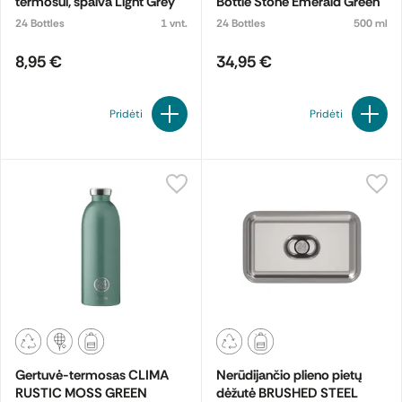
termosui, spalva Light Grey
Bottle Stone Emerald Green
24 Bottles
1 vnt.
24 Bottles
500 ml
8,95 €
34,95 €
Pridėti
Pridėti
Gertuvė-termosas CLIMA
Nerūdijančio plieno pietų
RUSTIC MOSS GREEN
dėžutė BRUSHED STEEL