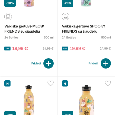
-20%
-20%
Vaikiška gertuvė MEOW
Vaikiška gertuvė SPOOKY
FRIENDS su šiaudeliu
FRIENDS su šiaudeliu
24 Bottles
500 ml
24 Bottles
500 ml
19,99 €
19,99 €
24,99 €
24,99 €
Pridėti
Pridėti
N
N