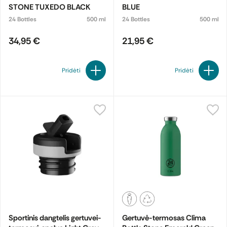
STONE TUXEDO BLACK
BLUE
24 Bottles
500 ml
24 Bottles
500 ml
34,95 €
21,95 €
Pridėti
Pridėti
Sportinis dangtelis gertuvei-
Gertuvė-termosas Clima