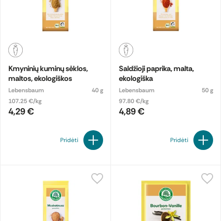
Kmyninių kuminų sėklos,
Saldžioji paprika, malta,
maltos, ekologiškos
ekologiška
Lebensbaum
40 g
Lebensbaum
50 g
107.25 €/kg
97.80 €/kg
4,29 €
4,89 €
Pridėti
Pridėti