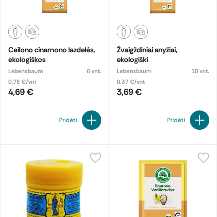
Ceilono cinamono lazdelės,
Žvaigždiniai anyžiai,
ekologiškos
ekologiški
Lebensbaum
6 vnt.
Lebensbaum
10 vnt.
0.78 €/vnt
0.37 €/vnt
4,69 €
3,69 €
Pridėti
Pridėti