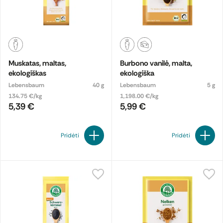
Muskatas, maltas,
Burbono vanilė, malta,
ekologiškas
ekologiška
Lebensbaum
40 g
Lebensbaum
5 g
134.75 €/kg
1,198.00 €/kg
5,39 €
5,99 €
Pridėti
Pridėti