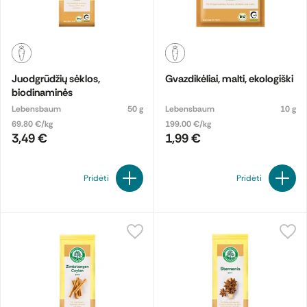
Juodgrūdžių sėklos,
Gvazdikėliai, malti, ekologiški
biodinaminės
Lebensbaum
50 g
Lebensbaum
10 g
69.80 €/kg
199.00 €/kg
3,49 €
1,99 €
Pridėti
Pridėti