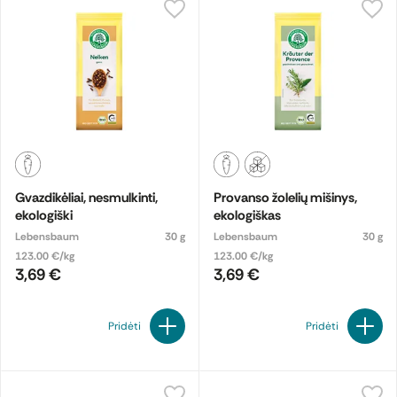
Gvazdikėliai, nesmulkinti,
Provanso žolelių mišinys,
ekologiški
ekologiškas
Lebensbaum
30 g
Lebensbaum
30 g
123.00 €/kg
123.00 €/kg
3,69 €
3,69 €
Pridėti
Pridėti