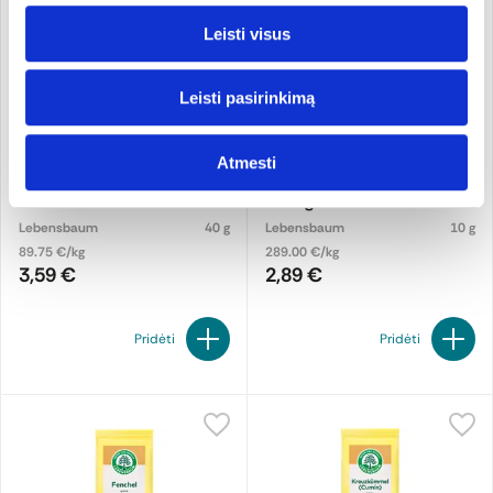
Leisti visus
Leisti pasirinkimą
Atmesti
Imbieras, maltas, ekologiškas
Kardamonas, maltas,
ekologiškas
Lebensbaum
40 g
Lebensbaum
10 g
89.75 €/kg
289.00 €/kg
3,59 €
2,89 €
Pridėti
Pridėti