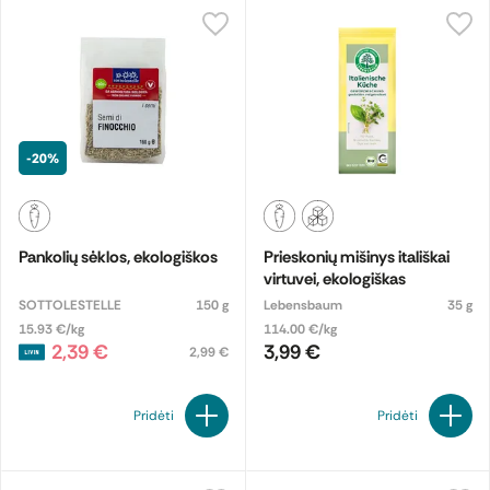
-20%
Pankolių sėklos, ekologiškos
Prieskonių mišinys itališkai
virtuvei, ekologiškas
SOTTOLESTELLE
150 g
Lebensbaum
35 g
15.93 €/kg
114.00 €/kg
2,39 €
3,99 €
2,99 €
Pridėti
Pridėti