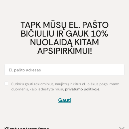
TAPK MŪSŲ EL. PAŠTO
BIČIULIU IR GAUK 10%
NUOLAIDĄ KITAM
APSIPIRKIMUI!
Sutinku gauti reklaminius, naujienų ir kitus el. laiškus pagal mano
duomenis, kaip išdėstyta mūsų
privatumo politikoje
.
Gauti
Klientų aptarnavimas