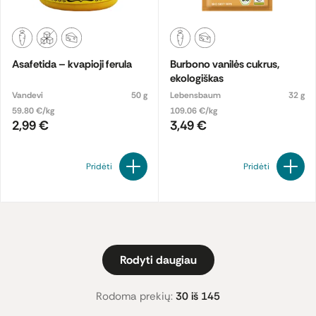
Asafetida – kvapioji ferula
Burbono vanilės cukrus,
ekologiškas
Vandevi
50 g
Lebensbaum
32 g
59.80 €/kg
109.06 €/kg
2,99 €
3,49 €
Pridėti
Pridėti
Rodyti daugiau
Rodoma prekių:
30 iš 145