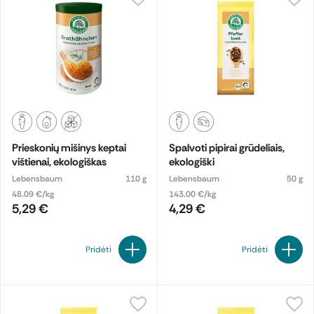
Prieskonių mišinys keptai
Spalvoti pipirai grūdeliais,
vištienai, ekologiškas
ekologiški
Lebensbaum
110 g
Lebensbaum
50 g
48.09 €/kg
143.00 €/kg
5,29 €
4,29 €
Pridėti
Pridėti