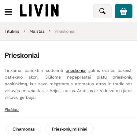
Titulinis
Maistas
Prieskoniai
Prieskoniai
Tinkamai parinkti ir suderinti
prieskoniai
gali iš esmės pakeisti
patiekalo skonį. Siūlome nepaprastai
platų prieskonių
pasirinkimą
, kur savo mėgstamus aromatus atras ir tradicinės
virtuvės entuziastas, ir Azijos, Indijos, Arabijos ar Viduržemio jūros
virtuvių gerbėjai.
Plačiau
Saldieji kepiniai bei desertai bus išskirtinio skonio bei aromato, jei
jiems gardinti rinksiesi aukščiausios kokybės
Burbono vanilę
,
Ceilono cinamono lazdeles
, gvazdikėlius.
Ekologiškas Ceilono
Cinamonas
Prieskonių mišiniai
cinamonas
suteiks pasakišką aromatą ne tik saldiems kepiniams,