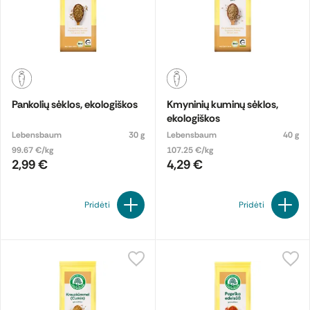
Pankolių sėklos, ekologiškos
Kmyninių kuminų sėklos,
ekologiškos
Lebensbaum
30 g
Lebensbaum
40 g
99.67 €/kg
107.25 €/kg
2,99 €
4,29 €
Pridėti
Pridėti