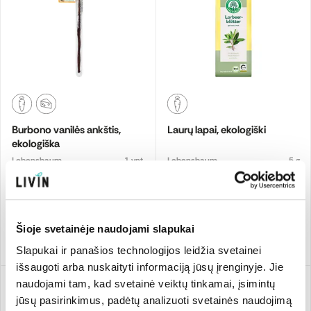
Burbono vanilės ankštis,
Laurų lapai, ekologiški
ekologiška
Lebensbaum
1 vnt.
Lebensbaum
5 g
598.00 €/kg
4,99 €
2,99 €
Šioje svetainėje naudojami slapukai
Pridėti
Pridėti
Slapukai ir panašios technologijos leidžia svetainei
išsaugoti arba nuskaityti informaciją jūsų įrenginyje. Jie
naudojami tam, kad svetainė veiktų tinkamai, įsimintų
jūsų pasirinkimus, padėtų analizuoti svetainės naudojimą