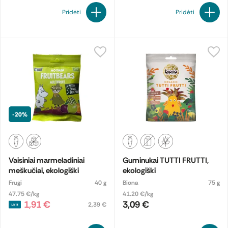
Pridėti
Pridėti
-20%
Vaisiniai marmeladiniai
Guminukai TUTTI FRUTTI,
meškučiai, ekologiški
ekologiški
Frugi
40 g
Biona
75 g
47.75 €/kg
41.20 €/kg
1,91 €
3,09 €
2,39 €