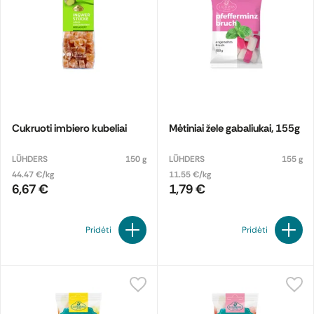
Cukruoti imbiero kubeliai
Mėtiniai žele gabaliukai, 155g
LÜHDERS
150 g
LÜHDERS
155 g
44.47 €/kg
11.55 €/kg
6,67 €
1,79 €
Pridėti
Pridėti