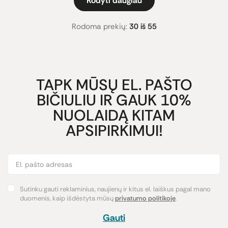
Rodyti daugiau
Rodoma prekių:
30 iš 55
TAPK MŪSŲ EL. PAŠTO
BIČIULIU IR GAUK 10%
NUOLAIDĄ KITAM
APSIPIRKIMUI!
Sutinku gauti reklaminius, naujienų ir kitus el. laiškus pagal mano
duomenis, kaip išdėstyta mūsų
privatumo politikoje
.
Gauti