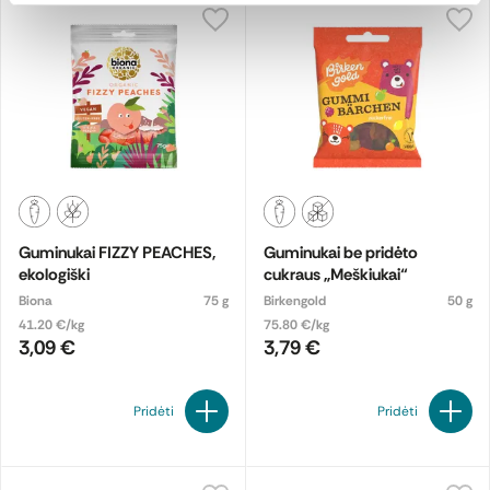
Guminukai FIZZY PEACHES,
Guminukai be pridėto
ekologiški
cukraus „Meškiukai“
Biona
75 g
Birkengold
50 g
41.20 €/kg
75.80 €/kg
3,09 €
3,79 €
Pridėti
Pridėti