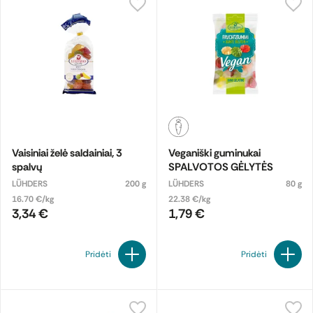
Vaisiniai želė saldainiai, 3
Veganiški guminukai
spalvų
SPALVOTOS GĖLYTĖS
LÜHDERS
200 g
LÜHDERS
80 g
16.70 €/kg
22.38 €/kg
3,34 €
1,79 €
Pridėti
Pridėti