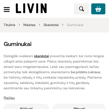
Titulinis
Maistas
Skanėstai
Guminukai
Guminukai
Ekologiški sveikesni
skanėstai
praverčia kaskart, kai norisi lengvai
užkąsti arba palepinti save. Platus skanėstų pasirinkimas leis
atrasti savo mėgstamiausius. Leisk sau pasmaguriauti, tačiau
pirmenybę teik ekologiškiems skanėstams
be pridėto cukraus
,
be hidrintų riebalų ir kitų sveikatai nepalankių priedų. Plačiame
sausainių, saldainių, šokolado, guminukų ir kitų gardėsių
asortimente sau tinkamų pasirinkimų ras kiekvienas.
Plačiau
Puiki alternatyva įprastiems saldainiams yra natūraliai saldūs
vaisiniai guminukai bei vaisinės juostelės
be pridėtinio cukraus
.
Rūšiuoti
Filtruoti