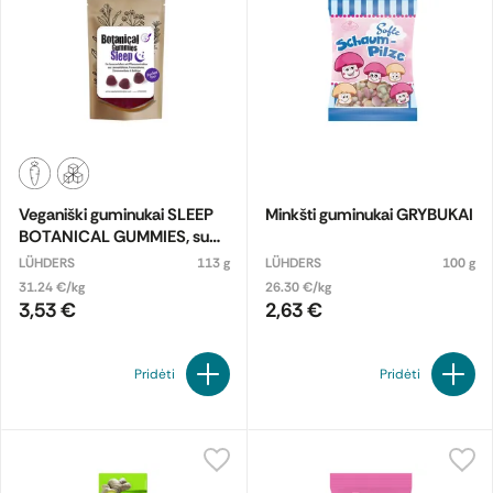
Veganiški guminukai SLEEP
Minkšti guminukai GRYBUKAI
BOTANICAL GUMMIES, su
saldikliu
LÜHDERS
113 g
LÜHDERS
100 g
31.24 €/kg
26.30 €/kg
3,53 €
2,63 €
Pridėti
Pridėti