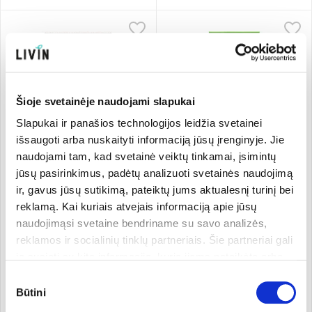
Šioje svetainėje naudojami slapukai
Slapukai ir panašios technologijos leidžia svetainei
išsaugoti arba nuskaityti informaciją jūsų įrenginyje. Jie
naudojami tam, kad svetainė veiktų tinkamai, įsimintų
jūsų pasirinkimus, padėtų analizuoti svetainės naudojimą
Guminukai „Meškiukai“,
Aviečių ir obuolių tyrės
ir, gavus jūsų sutikimą, pateiktų jums aktualesnį turinį bei
ekologiški
juostelės
reklamą. Kai kuriais atvejais informaciją apie jūsų
Biona
75 g
LABU
50 g
naudojimąsi svetaine bendriname su savo analizės,
41.20 €/kg
63.80 €/kg
3,09 €
3,19 €
reklamos ir socialinių tinklų partneriais. Šie partneriai gali
ją susieti su kita informacija, kurią jiems pateikėte arba
kuri buvo surinkta naudojantis jų paslaugomis. Galite
Sutikimo
Pridėti
Pridėti
pasirinkti, su kuriomis slapukų kategorijomis sutinkate.
Būtini
pasirinkimas
Savo sutikimą galite bet kada pakeisti arba atšaukti