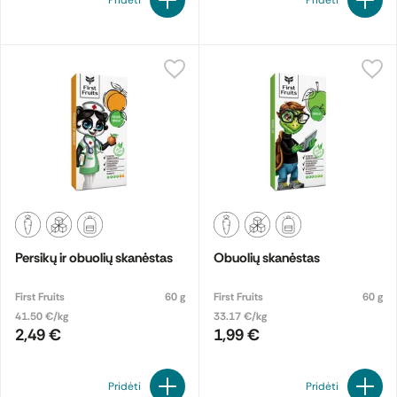
Pridėti
Pridėti
Persikų ir obuolių skanėstas
Obuolių skanėstas
First Fruits
60 g
First Fruits
60 g
41.50 €/kg
33.17 €/kg
2,49 €
1,99 €
Pridėti
Pridėti