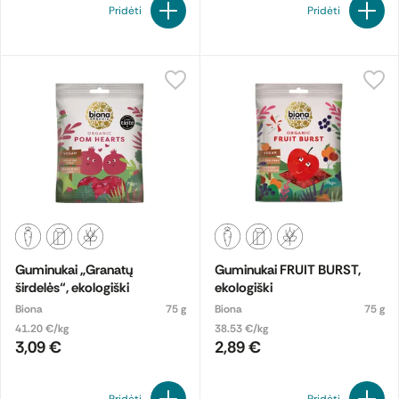
Pridėti
Pridėti
Guminukai „Granatų
Guminukai FRUIT BURST,
širdelės“, ekologiški
ekologiški
Biona
75 g
Biona
75 g
41.20 €/kg
38.53 €/kg
3,09 €
2,89 €