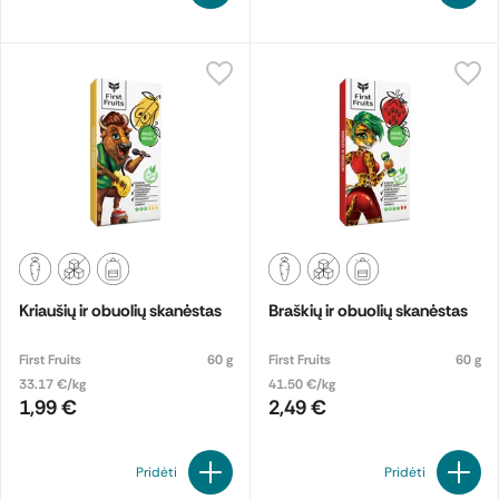
Kriaušių ir obuolių skanėstas
Braškių ir obuolių skanėstas
First Fruits
60 g
First Fruits
60 g
33.17 €/kg
41.50 €/kg
1,99 €
2,49 €
Pridėti
Pridėti