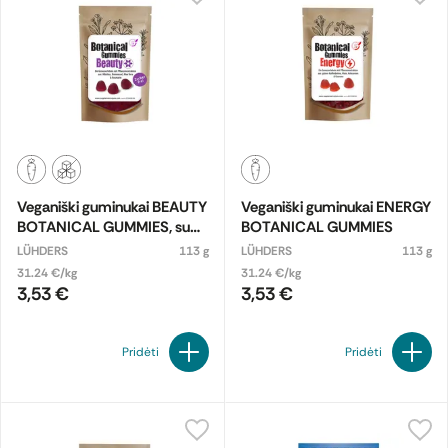
Veganiški guminukai BEAUTY
Veganiški guminukai ENERGY
BOTANICAL GUMMIES, su
BOTANICAL GUMMIES
saldikliu
LÜHDERS
113 g
LÜHDERS
113 g
31.24 €/kg
31.24 €/kg
3,53 €
3,53 €
Pridėti
Pridėti