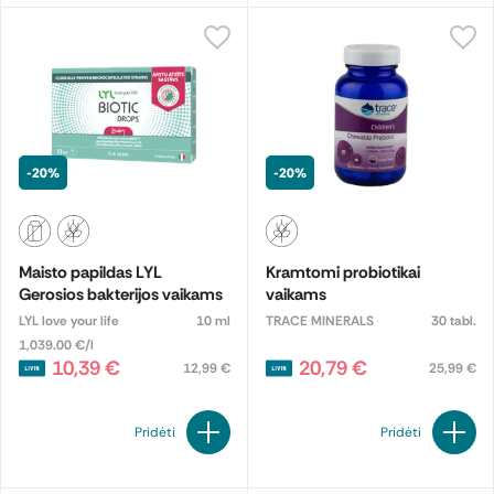
-20%
-20%
Maisto papildas LYL
Kramtomi probiotikai
Gerosios bakterijos vaikams
vaikams
LYL love your life
10 ml
TRACE MINERALS
30 tabl.
1,039.00 €/l
10,39 €
20,79 €
12,99 €
25,99 €
Pridėti
Pridėti