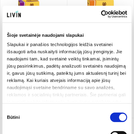
Šioje svetainėje naudojami slapukai
Slapukai ir panašios technologijos leidžia svetainei
išsaugoti arba nuskaityti informaciją jūsų įrenginyje. Jie
naudojami tam, kad svetainė veiktų tinkamai, įsimintų
„Luvos® Heilerde mikrofein“
„Luvos® Heilerde magenfein“
geriamas molis
geriamas molis milteliais
jūsų pasirinkimus, padėtų analizuoti svetainės naudojimą
Luvos
40 kaps.
Luvos
380 g
ir, gavus jūsų sutikimą, pateiktų jums aktualesnį turinį bei
44.45 €/kg
reklamą. Kai kuriais atvejais informaciją apie jūsų
12,59 €
16,89 €
naudojimąsi svetaine bendriname su savo analizės,
reklamos ir socialinių tinklų partneriais. Šie partneriai gali
ją susieti su kita informacija, kurią jiems pateikėte arba
Pridėti
Pridėti
kuri buvo surinkta naudojantis jų paslaugomis. Galite
Sutikimo
pasirinkti, su kuriomis slapukų kategorijomis sutinkate.
Būtini
pasirinkimas
Savo sutikimą galite bet kada pakeisti arba atšaukti
slapukų nustatymuose. Atkreipiame dėmesį, kad