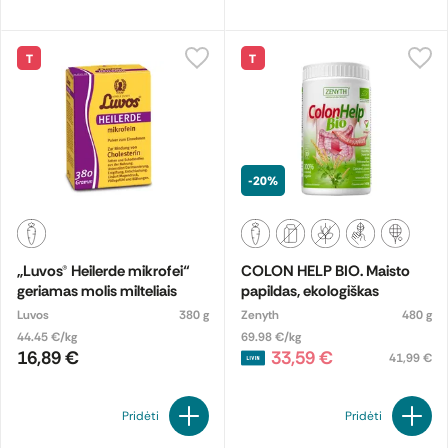
T
T
-20%
„Luvos® Heilerde mikrofei“
COLON HELP BIO. Maisto
geriamas molis milteliais
papildas, ekologiškas
Luvos
380 g
Zenyth
480 g
44.45 €/kg
69.98 €/kg
16,89 €
33,59 €
41,99 €
Pridėti
Pridėti