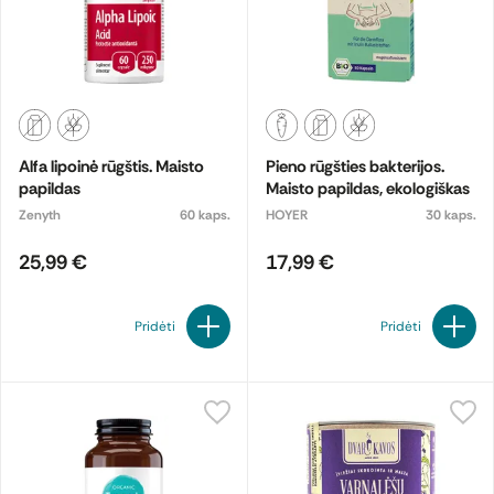
Alfa lipoinė rūgštis. Maisto
Pieno rūgšties bakterijos.
papildas
Maisto papildas, ekologiškas
Zenyth
60 kaps.
HOYER
30 kaps.
25,99 €
17,99 €
Pridėti
Pridėti