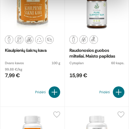
Kiaulpienių šaknų kava
Raudonosios guobos
milteliai. Maisto papildas
Dvaro kavos
100 g
Cytoplan
60 kaps.
99.88 €/kg
7,99 €
15,99 €
Pridėti
Pridėti