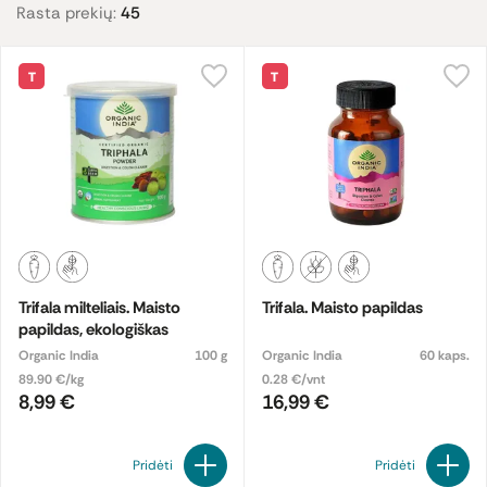
Rasta prekių:
45
T
T
Trifala milteliais. Maisto
Trifala. Maisto papildas
papildas, ekologiškas
Organic India
100 g
Organic India
60 kaps.
89.90 €/kg
0.28 €/vnt
8,99 €
16,99 €
Pridėti
Pridėti