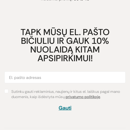
TAPK MŪSŲ EL. PAŠTO
BIČIULIU IR GAUK 10%
NUOLAIDĄ KITAM
APSIPIRKIMUI!
Sutinku gauti reklaminius, naujienų ir kitus el. laiškus pagal mano
duomenis, kaip išdėstyta mūsų
privatumo politikoje
.
Gauti