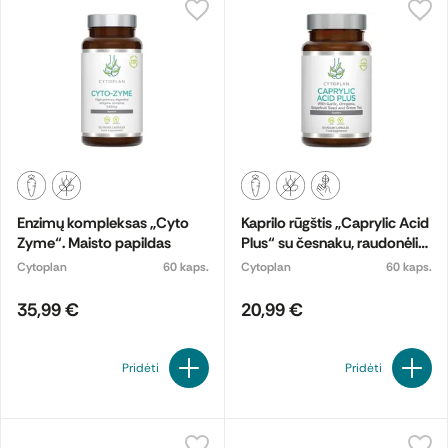
Enzimų kompleksas „Cyto
Kaprilo rūgštis „Caprylic Acid
Zyme“. Maisto papildas
Plus“ su česnaku, raudonėliu,
greipfrutų sėklomis ir žaliąja
Cytoplan
60 kaps.
Cytoplan
60 kaps.
arbata. Maisto papildas
35,99 €
20,99 €
Pridėti
Pridėti