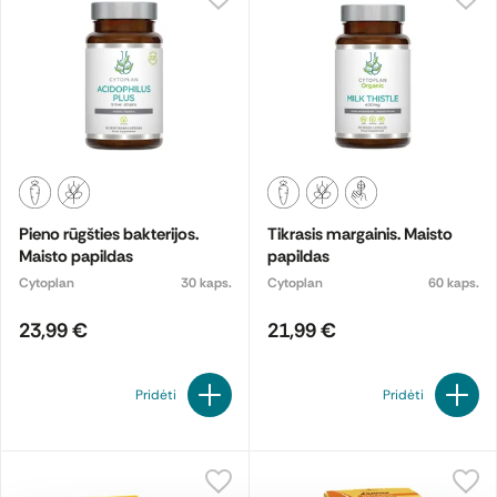
Pieno rūgšties bakterijos.
Tikrasis margainis. Maisto
Maisto papildas
papildas
Cytoplan
30 kaps.
Cytoplan
60 kaps.
23,99 €
21,99 €
Pridėti
Pridėti