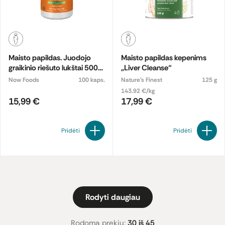
Maisto papildas. Juodojo
Maisto papildas kepenims
graikinio riešuto lukštai 500
„Liver Cleanse“
mg.
Now Foods
100 kaps.
Nature's Finest
125 g
143.92 €/kg
15,99 €
17,99 €
Pridėti
Pridėti
Rodyti daugiau
Rodoma prekių:
30 iš 45