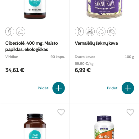
Ciberžolė, 400 mg. Maisto
Varnalėšų šaknų kava
papildas, ekologiškas
Viridian
90 kaps.
Dvaro kavos
100 g
69.90 €/kg
34,61 €
6,99 €
Pridėti
Pridėti