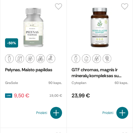
-50%
Pelynas. Maisto papildas
GTF chromas, magnis ir
mineralų kompleksas su
cinamonu „Blood Glucose
GraSole
90 kaps.
Cytoplan
60 kaps.
Support“. Maisto papildas
9,50 €
23,99 €
19,00 €
Pridėti
Pridėti