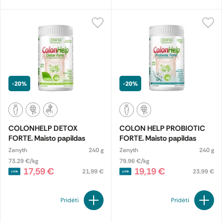
-20%
-20%
COLONHELP DETOX
COLON HELP PROBIOTIC
FORTE. Maisto papildas
FORTE. Maisto papildas
Zenyth
240 g
Zenyth
240 g
73.29 €/kg
79.96 €/kg
17,59 €
19,19 €
21,99 €
23,99 €
Pridėti
Pridėti