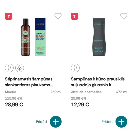
T
T
Stiprinamasis šampūnas
Šampūnas ir kūno prausiklis
slenkantiems plaukams
su juodojo gluosnio ir
ULTIMATE HAIR BOOST
drebulės ekstraktais
Moerie
250 ml
Attitude cosmetics
473 ml
115.96 €/l
25.98 €/l
28,99 €
12,29 €
Pridėti
Pridėti