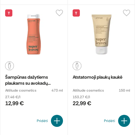
T
T
Šampūnas dažytiems
Atstatomoji plaukų kaukė
plaukams su avokadų
aliejumi ir granatais
Attitude cosmetics
473 ml
Attitude cosmetics
150 ml
27.46 €/l
153.27 €/l
12,99 €
22,99 €
Pridėti
Pridėti