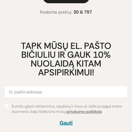
Rodoma prekių:
30 iš 797
TAPK MŪSŲ EL. PAŠTO
BIČIULIU IR GAUK 10%
NUOLAIDĄ KITAM
APSIPIRKIMUI!
Sutinku gauti reklaminius, naujienų ir kitus el. laiškus pagal mano
duomenis, kaip išdėstyta mūsų
privatumo politikoje
.
Gauti