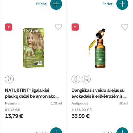
Pridėti
Pridėti
T
T
NATURTINT® ilgalaikiai
Dangiškasis veido aliejus su
plaukų dažai be amoniako,
avokadais ir erškėtrožėmis,
HONEY BLONDE 9N
ekologiškas
Naturtint
170 ml
Antipodes
30 ml
81.12 €/l
1,133.00 €/l
13,79 €
33,99 €