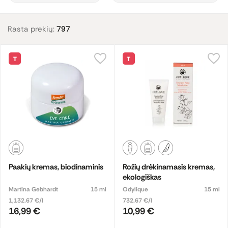
Rasta prekių:
797
T
T
Paakių kremas, biodinaminis
Rožių drėkinamasis kremas,
ekologiškas
Martina Gebhardt
15 ml
Odylique
15 ml
1,132.67 €/l
732.67 €/l
16,99 €
10,99 €