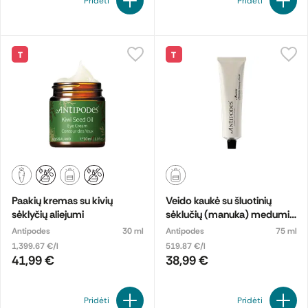
Pridėti
Pridėti
T
T
Paakių kremas su kivių
Veido kaukė su šluotinių
sėklyčių aliejumi
sėklučių (manuka) medumi
AURA
Antipodes
30 ml
Antipodes
75 ml
1,399.67 €/l
519.87 €/l
41,99 €
38,99 €
Pridėti
Pridėti