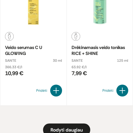
Veido serumas C U
Drėkinamasis veido tonikas
GLOWING
RICE + SHINE
SANTE
30 ml
SANTE
125 ml
366.33 €/l
63.92 €/l
10,99 €
7,99 €
Pridėti
Pridėti
Rodyti daugiau