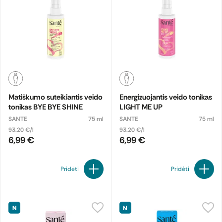
Matiškumo suteikiantis veido
Energizuojantis veido tonikas
tonikas BYE BYE SHINE
LIGHT ME UP
SANTE
75 ml
SANTE
75 ml
93.20 €/l
93.20 €/l
6,99 €
6,99 €
Pridėti
Pridėti
N
N