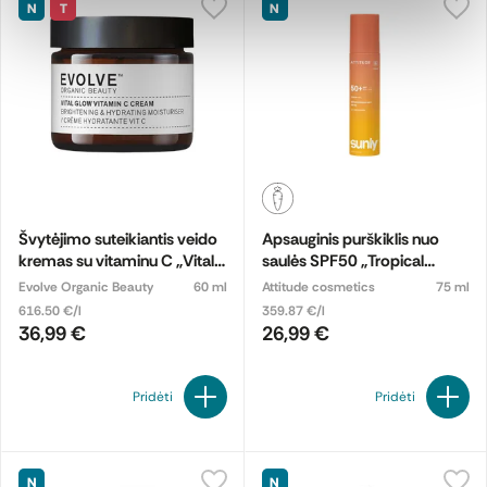
N
T
N
Švytėjimo suteikiantis veido
Apsauginis purškiklis nuo
kremas su vitaminu C „Vital
saulės SPF50 „Tropical
Glow", ekologiškas
Coco“
Evolve Organic Beauty
60 ml
Attitude cosmetics
75 ml
616.50 €/l
359.87 €/l
36,99 €
26,99 €
Pridėti
Pridėti
N
N