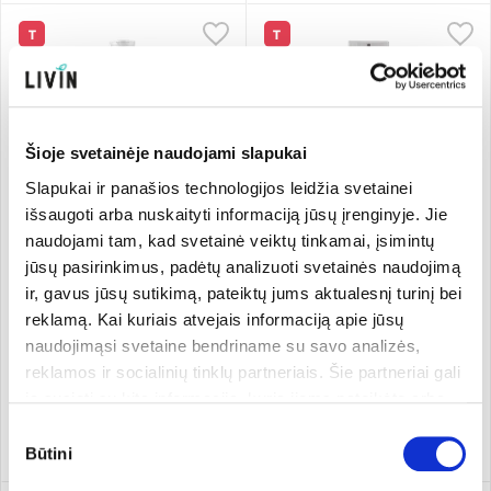
T
T
Šioje svetainėje naudojami slapukai
Slapukai ir panašios technologijos leidžia svetainei
išsaugoti arba nuskaityti informaciją jūsų įrenginyje. Jie
naudojami tam, kad svetainė veiktų tinkamai, įsimintų
Dušo gelis „Cocunut & Wild
Lūpų aliejus su augaliniu
jūsų pasirinkimus, padėtų analizuoti svetainės naudojimą
Berries“
retinoliu
ir, gavus jūsų sutikimą, pateiktų jums aktualesnį turinį bei
Attitude cosmetics
473 ml
Evolve Organic Beauty
15 ml
reklamą. Kai kuriais atvejais informaciją apie jūsų
25.98 €/l
1,466.00 €/l
naudojimąsi svetaine bendriname su savo analizės,
12,29 €
21,99 €
reklamos ir socialinių tinklų partneriais. Šie partneriai gali
ją susieti su kita informacija, kurią jiems pateikėte arba
kuri buvo surinkta naudojantis jų paslaugomis. Galite
Pridėti
Pridėti
Sutikimo
pasirinkti, su kuriomis slapukų kategorijomis sutinkate.
Būtini
pasirinkimas
Savo sutikimą galite bet kada pakeisti arba atšaukti