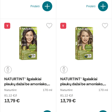
Pridėti
Pridėti
T
T
NATURTINT® ilgalaikiai
NATURTINT® ilgalaikiai
plaukų dažai be amoniako,
plaukų dažai be amoniako,
LIGHT CHESTNUT BROWN
HAZELNUT BLONDE 7N
Naturtint
170 ml
Naturtint
170 ml
5N
81.12 €/l
81.12 €/l
13,79 €
13,79 €