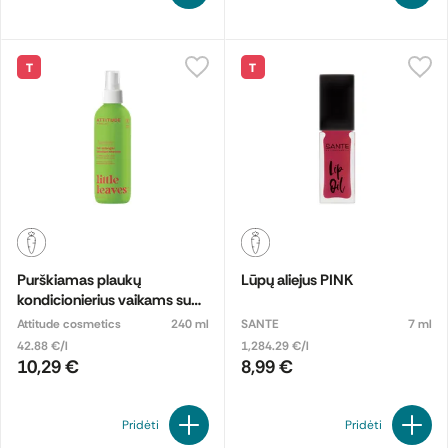
T
T
Purškiamas plaukų
Lūpų aliejus PINK
kondicionierius vaikams su
arbūzų ir kokosų aromatu
Attitude cosmetics
240 ml
SANTE
7 ml
42.88 €/l
1,284.29 €/l
10,29 €
8,99 €
Pridėti
Pridėti