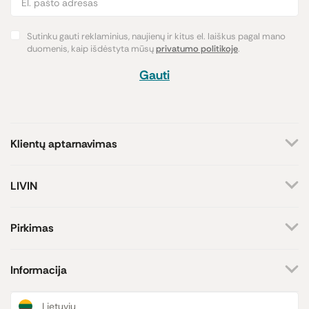
Sutinku gauti reklaminius, naujienų ir kitus el. laiškus pagal mano
duomenis, kaip išdėstyta mūsų
privatumo politikoje
.
Gauti
Klientų aptarnavimas
+370 659 44144
LIVIN
Rašyti užklausą
Apie mus
Kontaktai
Atsakome darbo dienomis
Pirkimas
8-17 val.
Parduotuvės
Atsiskaitymo būdai
Prekių ženklai
Pristatymas
Informacija
Paramos iniciatyva
Prekių grąžinimas
Lojalumo programa
Dovanų kuponai
Naujienos ir straipsniai
Lietuvių