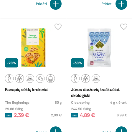
Pridėti
Pridėti
-20%
-30%
Kanapių sėklų krekeriai
Jūros daržovių traškučiai,
ekologiški
The Beginnings
80 g
Clearspring
4 g x 5 vnt.
29.88 €/kg
244.50 €/kg
2,39 €
4,89 €
2,99 €
6,99 €