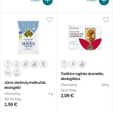
Pridėti
Pridėti
Traškios ruginės duonelės,
ekologiškos
Jūros daržovių traškučiai,
Clearspring
200 g
ekologiški
10.45 €/kg
Clearspring
4 g
2,09 €
397.50 €/kg
1,59 €