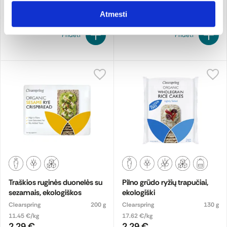
1,69 €
Atmesti
Pridėti
Pridėti
Traškios ruginės duonelės su
Pilno grūdo ryžių trapučiai,
sezamais, ekologiškos
ekologiški
Clearspring
200 g
Clearspring
130 g
11.45 €/kg
17.62 €/kg
2,29 €
2,29 €