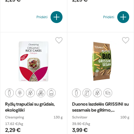
Pridėti
Pridėti
Ryžių trapučiai su grūdais,
Duonos lazdelės GRISSINI su
ekologiški
sezamais be glitimo,
ekologiškos
Clearspring
130 g
Schnitzer
100 g
17.62 €/kg
39.90 €/kg
2,29 €
3,99 €