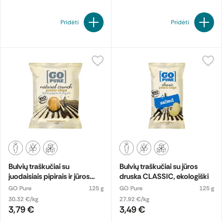
Pridėti
Pridėti
Bulvių traškučiai su
Bulvių traškučiai su jūros
juodaisiais pipirais ir jūros
druska CLASSIC, ekologiški
druska NATURAL CRUNCH,
GO Pure
125 g
GO Pure
125 g
ekologiški
30.32 €/kg
27.92 €/kg
3,79 €
3,49 €