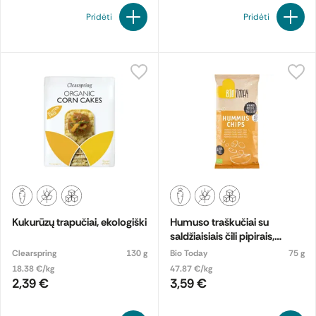
Pridėti
Pridėti
Kukurūzų trapučiai, ekologiški
Humuso traškučiai su
saldžiaisiais čili pipirais,
ekologiški
Clearspring
130 g
Bio Today
75 g
18.38 €/kg
47.87 €/kg
2,39 €
3,59 €