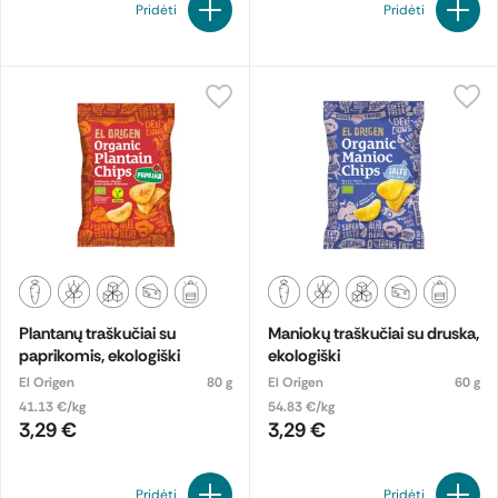
Pridėti
Pridėti
Plantanų traškučiai su
Maniokų traškučiai su druska,
paprikomis, ekologiški
ekologiški
El Origen
80 g
El Origen
60 g
41.13 €/kg
54.83 €/kg
3,29 €
3,29 €
Pridėti
Pridėti