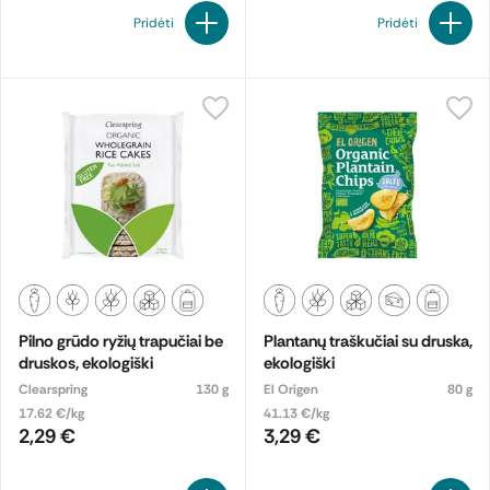
Pridėti
Pridėti
Pilno grūdo ryžių trapučiai be
Plantanų traškučiai su druska,
druskos, ekologiški
ekologiški
Clearspring
130 g
El Origen
80 g
17.62 €/kg
41.13 €/kg
2,29 €
3,29 €