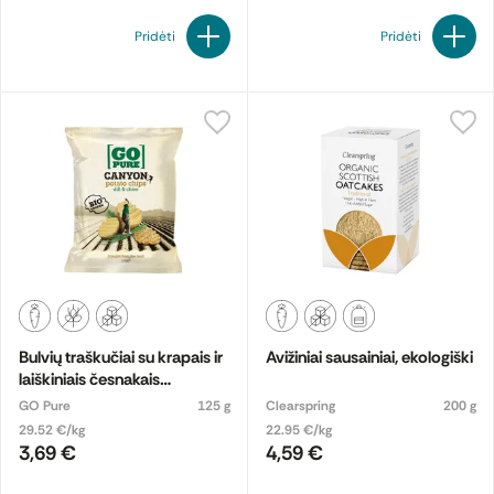
Pridėti
Pridėti
Bulvių traškučiai su krapais ir
Avižiniai sausainiai, ekologiški
laiškiniais česnakais
CANYON, ekologiški
GO Pure
125 g
Clearspring
200 g
29.52 €/kg
22.95 €/kg
3,69 €
4,59 €