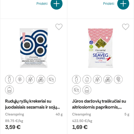
Pridėti
Pridėti
Rudųjų ryžių krekeriai su
Jūros daržovių traškučiai su
juodaisiais sezamais ir sojų
aitriosiomis paprikomis,
padažu „Tamari“, ekologiški
ekologiški
Clearspring
40 g
Clearspring
5 g
89.75 €/kg
422.50 €/kg
3,59 €
1,69 €