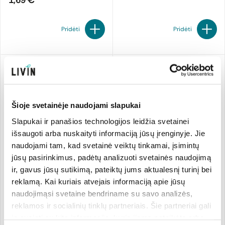
1,69 €
Pridėti
Pridėti
Šioje svetainėje naudojami slapukai
Slapukai ir panašios technologijos leidžia svetainei
išsaugoti arba nuskaityti informaciją jūsų įrenginyje. Jie
naudojami tam, kad svetainė veiktų tinkamai, įsimintų
jūsų pasirinkimus, padėtų analizuoti svetainės naudojimą
ir, gavus jūsų sutikimą, pateiktų jums aktualesnį turinį bei
Krekeriai TARALLINI su
Traškūs krekeriai su
reklamą. Kai kuriais atvejais informaciją apie jūsų
pankolių sėklomis ir
alyvuogių aliejumi, ekologiški
naudojimąsi svetaine bendriname su savo analizės,
alyvuogių aliejumi, ekologiški
Alce Nero
250 g
Bio Today
250 g
reklamos ir socialinių tinklų partneriais. Šie partneriai gali
21.16 €/kg
19.56 €/kg
5,29 €
4,89 €
ją susieti su kita informacija, kurią jiems pateikėte arba