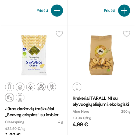
Pridėti
Pridėti
Krekeriai TARALLINI su
alyvuogių aliejumi, ekologiški
Jūros daržovių traškučiai
Alce Nero
250 g
„Seaveg crispies“ su imbieru,
19.96 €/kg
ekologiški
Clearspring
4 g
4,99 €
422.50 €/kg