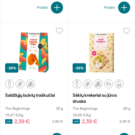
Pridėti
Pridėti
-20%
-20%
Saldžiųjų bulvių traškučiai
Sėklų krekeriai su jūros
druska
The Beginnings
30 g
The Beginnings
80 g
79.67 €/kg
29.88 €/kg
2,39 €
2,39 €
2,99 €
2,99 €