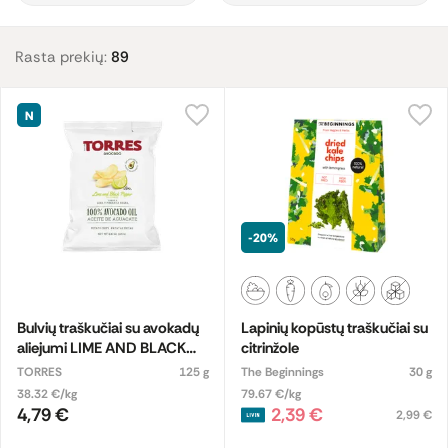
Rasta prekių:
89
N
-20%
Bulvių traškučiai su avokadų
Lapinių kopūstų traškučiai su
aliejumi LIME AND BLACK
citrinžole
PEPPER
TORRES
125 g
The Beginnings
30 g
38.32 €/kg
79.67 €/kg
4,79 €
2,39 €
2,99 €