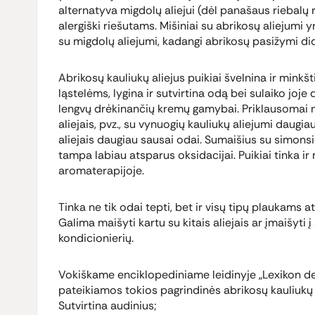
alternatyva migdolų aliejui (dėl panašaus riebalų
alergiški riešutams. Mišiniai su abrikosų aliejumi 
su migdolų aliejumi, kadangi abrikosų pasižymi dide
Abrikosų kauliukų aliejus puikiai švelnina ir minkš
ląstelėms, lygina ir sutvirtina odą bei sulaiko joje
lengvų drėkinančių kremų gamybai. Priklausomai nu
aliejais, pvz., su vynuogių kauliukų aliejumi daugia
aliejais daugiau sausai odai. Sumaišius su simonsid
tampa labiau atsparus oksidacijai. Puikiai tinka ir
aromaterapijoje.
Tinka ne tik odai tepti, bet ir visų tipų plaukams at
Galima maišyti kartu su kitais aliejais ar įmaišyt
kondicionierių.
Vokiškame enciklopediniame leidinyje „Lexikon de
pateikiamos tokios pagrindinės abrikosų kauliukų 
Sutvirtina audinius;