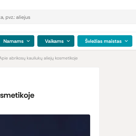
Namams
Vaikams
Šviežias maistas
Apie abrikosų kauliukų aliejų kosmetikoje
osmetikoje