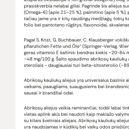
prasiskverbia nelabai giliai. Pagrinde šis aliejus s
(Omega-6) (apie 21–25 %), palmitino (apie 5 %), p
tačiau jame yra ir kitų naudingų medžiagų, tokių kai
folio bei pantoteno rūgštys, flavonoidai, skvalenas 
Pagal S. Krist, G. Buchbauer, C. Klausberger vokišk
pflanzlichen Fette und Öle“ (Springer-Verlag, Wien
geras vitamino E šaltinis: bendras kiekis ~20-84
~48 mg/100 g. Šalto spaudimo abrikosų kauliukų ali
steroliais - daugiausiai turi beta-sitosterolio (~8
Abrikosų kauliukų aliejus yra universalus bazinis al
vaikams, paaugliams, suaugusiems bei brandesn
sausai ir brandžiai odai.
Abrikosų aliejus veikia raminančiai, todėl labai tink
vietas aplink akis bei naudoti kaip makiažo valy
su kitais švelniais aliejais. Abrikosų kauliukų aliej
yra naudojamas ir kūdikių bei vaikų odos priežiūro