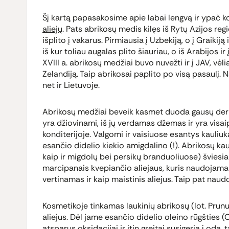
Šį kartą papasakosime apie labai lengvą ir ypač 
aliejų
. Pats abrikosų medis kilęs iš Rytų Azijos reg
išplito į vakarus. Pirmiausia į Uzbekiją, o į Graikiją
iš kur toliau augalas plito šiauriau, o iš Arabijos i
XVIII a. abrikosų medžiai buvo nuvežti ir į JAV, vėlia
Zelandiją. Taip abrikosai paplito po visą pasaulį.
net ir Lietuvoje.
Abrikosų medžiai beveik kasmet duoda gausų derli
yra džiovinami, iš jų verdamas džemas ir yra visai
konditerijoje. Valgomi ir vaisiuose esantys kauliuka
esančio didelio kiekio amigdalino (!). Abrikosų k
kaip ir migdolų bei persikų branduoliuose) šviesia
marcipanais kvepiančio aliejaus, kuris naudojama
vertinamas ir kaip maistinis aliejus. Taip pat nau
Kosmetikoje tinkamas laukinių abrikosų (lot. Pru
aliejus. Dėl jame esančio didelio oleino rūgšties 
atsparus oksidacijai ir itin greitai susigeria į odą, 