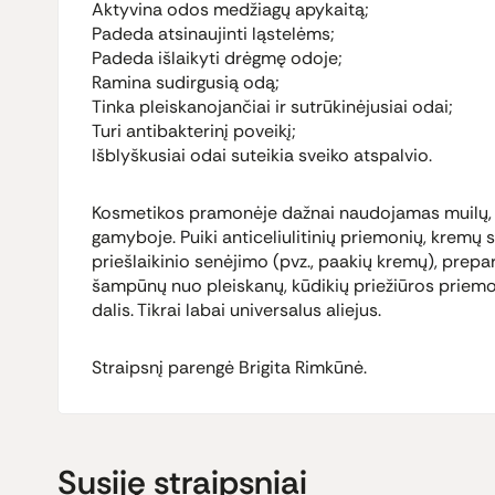
Aktyvina odos medžiagų apykaitą;
Padeda atsinaujinti ląstelėms;
Padeda išlaikyti drėgmę odoje;
Ramina sudirgusią odą;
Tinka pleiskanojančiai ir sutrūkinėjusiai odai;
Turi antibakterinį poveikį;
Išblyškusiai odai suteikia sveiko atspalvio.
Kosmetikos pramonėje dažnai naudojamas muilų, įv
gamyboje. Puiki anticeliulitinių priemonių, kremų
priešlaikinio senėjimo (pvz., paakių kremų), prep
šampūnų nuo pleiskanų, kūdikių priežiūros priemo
dalis. Tikrai labai universalus aliejus.
Straipsnį parengė Brigita Rimkūnė.
Susiję straipsniai