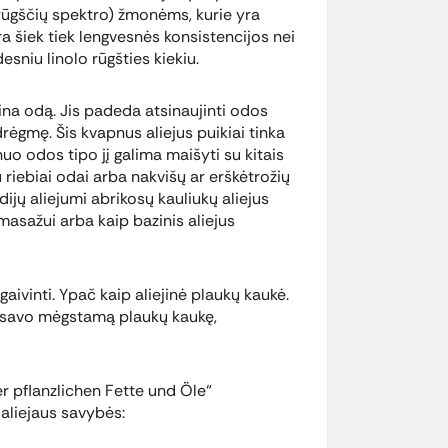
 rūgščių spektro) žmonėms, kurie yra
yra šiek tiek lengvesnės konsistencijos nei
sniu linolo rūgšties kiekiu.
tina odą. Jis padeda atsinaujinti odos
 drėgmę. Šis kvapnus aliejus puikiai tinka
o odos tipo jį galima maišyti su kitais
u riebiai odai arba nakvišų ar erškėtrožių
ijų aliejumi abrikosų kauliukų aliejus
 masažui arba kaip bazinis aliejus
gaivinti. Ypač kaip aliejinė plaukų kaukė.
i į savo mėgstamą plaukų kaukę,
r pflanzlichen Fette und Öle“
aliejaus savybės: