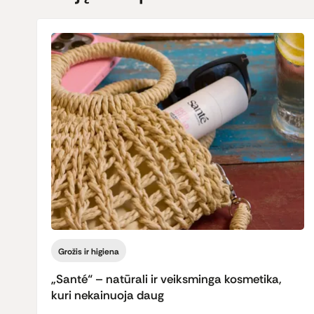
Grožis ir higiena
„Santé“ – natūrali ir veiksminga kosmetika,
kuri nekainuoja daug