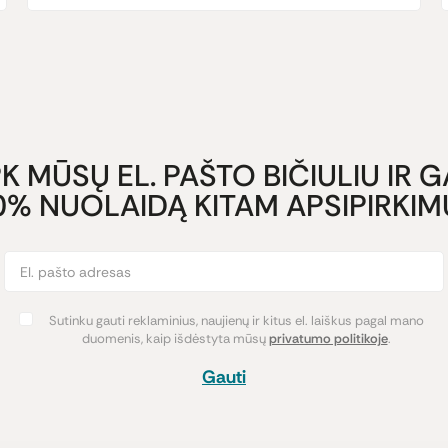
K MŪSŲ EL. PAŠTO BIČIULIU IR 
0% NUOLAIDĄ KITAM APSIPIRKIMU
Sutinku gauti reklaminius, naujienų ir kitus el. laiškus pagal mano
duomenis, kaip išdėstyta mūsų
privatumo politikoje
.
Gauti