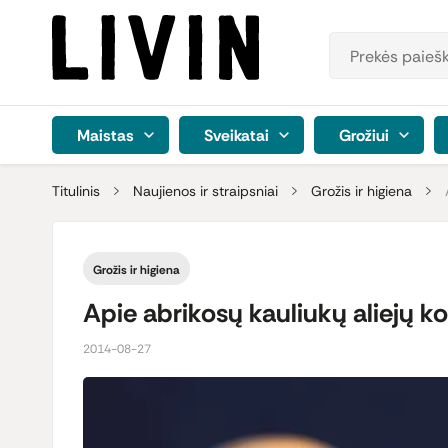
Maistas
Sveikatai
Grožiui
Titulinis
Naujienos ir straipsniai
Grožis ir higiena
Grožis ir higiena
Apie abrikosų kauliukų aliejų k
2014-08-27