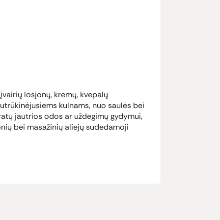
airių losjonų, kremų, kvepalų
 sutrūkinėjusiems kulnams, nuo saulės bei
aratų jautrios odos ar uždegimų gydymui,
nių bei masažinių aliejų sudedamoji