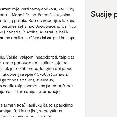
kosmetikoje vertinamą
abrikosų kauliukų
Susiję 
iono – Mandžiūrijos. Iš ten šis augalas
 ir Italiją pateko Romos imperijos laikais,
r į pietines šalis nuo Juodosios jūros. Nuo
u į Kanadą, P. Afriką, Australiją bei N.
 Naujos abrikosų rūšys dabar puikiai auga
ų. Vaisiai valgomi neapdoroti, taip pat
p kitaip panaudojami kulinarijoje bei
i, tik jų reikėtų nepadauginti dėl juose
auliukuose yra apie 40-50% (panašiai
i geltonos spalvos, švelnaus,
s ne tik kaip kosmetikos priemonė, bet
dojamas ir farmacijos pramonėje.
nus armeniaca) kauliukų šalto spaudimo
(Omega-9) kiekio jis yra palyginus
tačiau į raginį odos sluoksnį