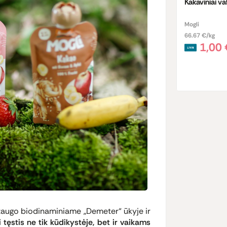
Kakaviniai vaf
Mogli
66.67 €/kg
1,00
žaugo biodinaminiame „Demeter“ ūkyje ir
 tęstis ne tik kūdikystėje, bet ir vaikams