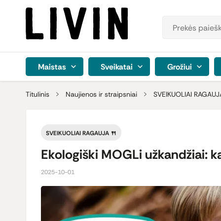
Maistas
Sveikatai
Grožiui
Titulinis
Naujienos ir straipsniai
SVEIKUOLIAI RAGAUJ
SVEIKUOLIAI RAGAUJA 🍴
Ekologiški MOGLi užkandžiai: k
2025-10-01