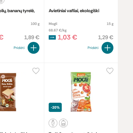
lių, bananų tyrelė,
Avietiniai vafliai, ekologiški
100 g
Mogli
15 g
68.67 €/kg
 €
1,03 €
1,89 €
1,29 €
Pridėti
Pridėti
-20%