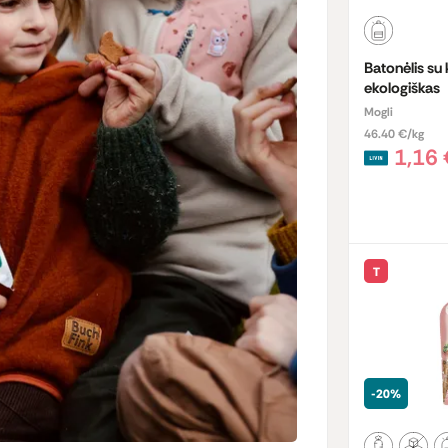
Batonėlis su 
ekologiškas
Mogli
46.40 €/kg
1,16
T
-20%