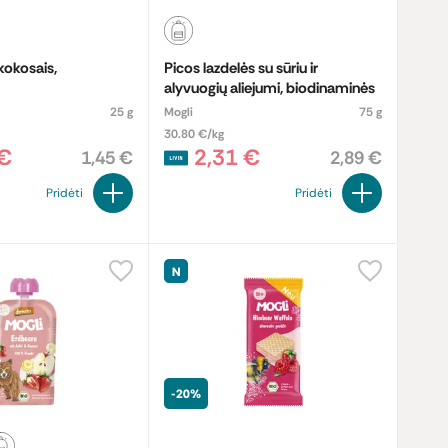
kokosais,
Picos lazdelės su sūriu ir
alyvuogių aliejumi, biodinaminės
25 g
Mogli
75 g
30.80 €/kg
 €
2,31 €
1,45 €
2,89 €
Pridėti
Pridėti
N
-20%