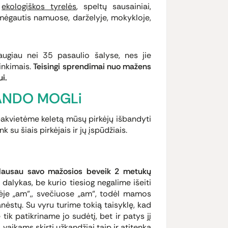
–
ekologiškos tyrelės
, speltų sausainiai,
i mėgautis namuose, darželyje, mokykloje,
giau nei 35 pasaulio šalyse, nes jie
inkimais.
Teisingi sprendimai nuo mažens
i.
BANDO MOGLi
 pakvietėme keletą mūsų pirkėjų išbandyti
 su šiais pirkėjais ir jų įspūdžiais.
klausau savo mažosios beveik 2 metukų
dalykas, be kurio tiesiog negalime išeiti
ėje „am“,, svečiuose „am“, todėl mamos
anėstų. Su vyru turime tokią taisyklę, kad
tik patikriname jo sudėtį, bet ir patys jį
vaikams skirti užkandžiai taip ir atitenka