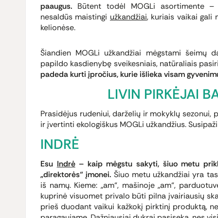
paaugus.
Būtent todėl MOGLi asortimente 
nesaldūs maistingi
užkandžiai
, kuriais vaikai gal
kelionėse.
Šiandien MOGLi užkandžiai mėgstami šeimų dau
papildo kasdienybę sveikesniais, natūraliais pasir
padeda kurti įpročius, kurie išlieka visam gyvenimu
LIVIN PIRKĖJAI 
Prasidėjus rudeniui, darželių ir mokyklų sezonui,
ir įvertinti ekologiškus MOGLi užkandžius. Susipažink
INDRĖ
Esu
Indrė
– kaip mėgstu sakyti, šiuo metu pri
„direktorės“ įmonei.
Šiuo metu užkandžiai yra tas 
iš namų. Kieme: „am“, mašinoje „am“, parduotuv
kuprinė visuomet privalo būti pilna įvairiausių sk
prieš duodant vaikui kažkokį pirktinį produktą, ne 
paragaujame. Dažniausiai dukrai pasiseka, nes visi 