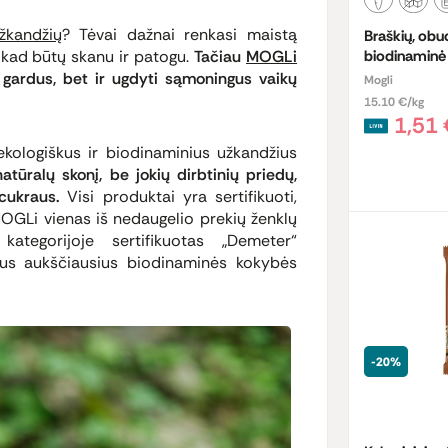
žkandžių
? Tėvai dažnai renkasi maistą
Braškių, obuo
kad būtų skanu ir patogu.
Tačiau
MOGLi
biodinaminė
ik gardus, bet ir ugdyti sąmoningus vaikų
Mogli
15.10 €/kg
1,51
ekologiškus ir biodinaminius užkandžius
atūralų skonį, be jokių dirbtinių priedų,
cukraus.
Visi produktai yra sertifikuoti,
MOGLi vienas iš nedaugelio prekių ženklų
ategorijoje sertifikuotas „Demeter“
ačius aukščiausius biodinaminės kokybės
-20%