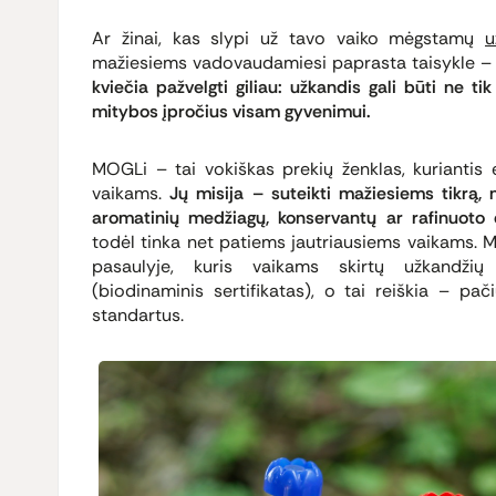
Ar žinai, kas slypi už tavo vaiko mėgstamų
u
mažiesiems vadovaudamiesi paprasta taisykle – 
kviečia pažvelgti giliau: užkandis gali būti ne t
mitybos įpročius visam gyvenimui.
MOGLi – tai vokiškas prekių ženklas, kuriantis 
vaikams.
Jų misija – suteikti mažiesiems tikrą, n
aromatinių medžiagų, konservantų ar rafinuoto 
todėl tinka net patiems jautriausiems vaikams. 
pasaulyje, kuris vaikams skirtų užkandžių k
(biodinaminis sertifikatas), o tai reiškia – p
standartus.