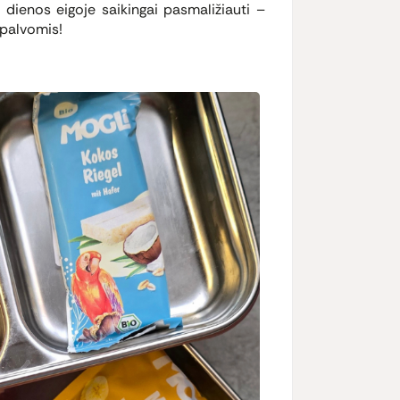
 dienos eigoje saikingai pasmaližiauti –
spalvomis!