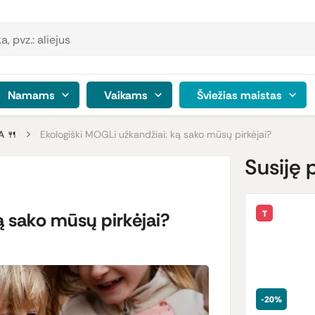
Namams
Vaikams
Šviežias maistas
A 🍴
Ekologiški MOGLi užkandžiai: ką sako mūsų pirkėjai?
Susiję 
ą sako mūsų pirkėjai?
T
-20%