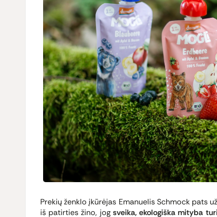
Prekių ženklo įkūrėjas Emanuelis Schmock pats u
iš patirties žino, jog
sveika, ekologiška mityba turi