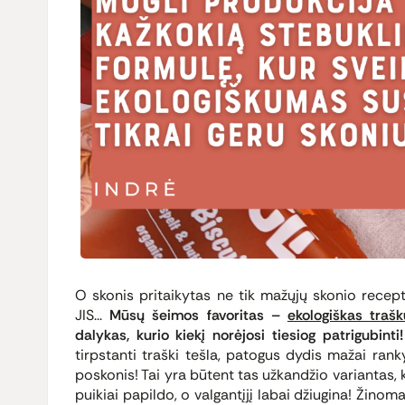
O skonis pritaikytas ne tik mažųjų skonio receptor
JIS...
Mūsų šeimos favoritas –
ekologiškas traš
dalykas, kurio kiekį norėjosi tiesiog patrigubinti!
tirpstanti traški tešla, patogus dydis mažai rank
poskonis! Tai yra būtent tas užkandžio variantas, 
puikiai papildo, o valgantįjį labai džiugina! Žinom