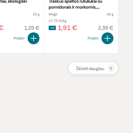
liai, ekologiški
Traškūs speltos rutuliukai su
pomidorais ir morkomis,
biodinaminiai
15 g
Mogli
40 g
47.75 €/kg
 €
1,91 €
1,25 €
2,39 €
Pridėti
Pridėti
Žiūrėti daugiau