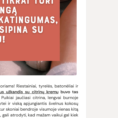
iams! Riestainiai, tyrelės, batonėliai ir
kus užkandis su citrinų kremu
buvo tas
Puikiai jaučiasi citrina, lengvai burnoje
ytei ir viską apjungiantis švelnus kokosų
kur skoniai bendroje visumoje vienas kitą
a, gali atrodyti, kad mažam vaikui gal kiek