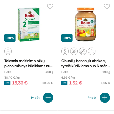
-20%
-20%
Tolesnio maitinimo ožkų
Obuolių, bananų ir abrikosų
pieno mišinys kūdikiams nuo
tyrelė kūdikiams nuo 6 mėn.,
6 mėnesių Nr. 2, biodinaminis
biodinaminė
Holle
400 g
Holle
190 g
38.40 €/kg
6.95 €/kg
15,36 €
1,32 €
19,20 €
1,65 €
Pridėti
Pridėti