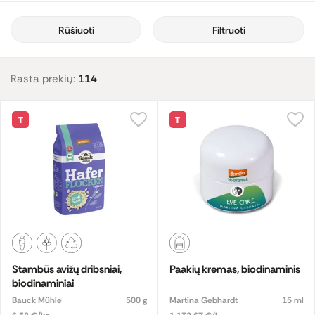
Rūšiuoti
Filtruoti
Rasta prekių:
114
T
T
Stambūs avižų dribsniai,
Paakių kremas, biodinaminis
biodinaminiai
Bauck Mühle
500 g
Martina Gebhardt
15 ml