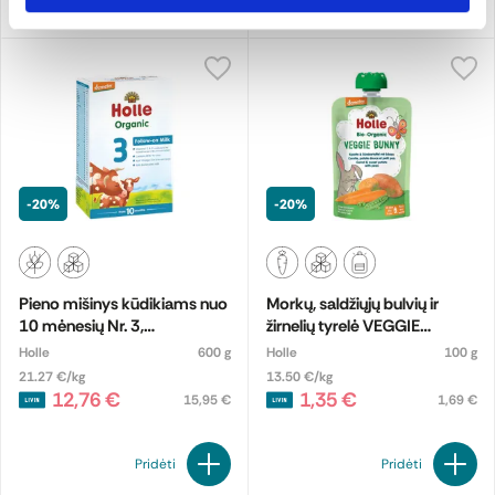
-20%
-20%
Pieno mišinys kūdikiams nuo
Morkų, saldžiųjų bulvių ir
10 mėnesių Nr. 3,
žirnelių tyrelė VEGGIE
biodinaminis
BUNNY, kūdikiams nuo 6
Holle
600 g
Holle
100 g
mėn., biodinaminė
21.27 €/kg
13.50 €/kg
12,76 €
1,35 €
15,95 €
1,69 €
Pridėti
Pridėti