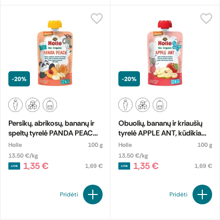
-20%
-20%
Persikų, abrikosų, bananų ir
Obuolių, bananų ir kriaušių
speltų tyrelė PANDA PEACH,
tyrelė APPLE ANT, kūdikiams
kūdikiams nuo 8 mėn.,
nuo 6 mėn., biodinaminė
Holle
100 g
Holle
100 g
biodinaminė
13.50 €/kg
13.50 €/kg
1,35 €
1,35 €
1,69 €
1,69 €
Pridėti
Pridėti