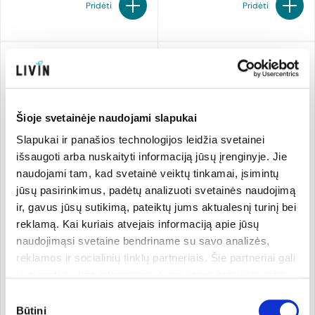
Pridėti
Pridėti
Šioje svetainėje naudojami slapukai
Slapukai ir panašios technologijos leidžia svetainei
-20%
-20%
išsaugoti arba nuskaityti informaciją jūsų įrenginyje. Jie
naudojami tam, kad svetainė veiktų tinkamai, įsimintų
jūsų pasirinkimus, padėtų analizuoti svetainės naudojimą
ir, gavus jūsų sutikimą, pateiktų jums aktualesnį turinį bei
Obuolių ir slyvų tyrelė
Bulvių, moliūgų ir cukinijų
kūdikiams nuo 6 mėn.,
tyrelė kūdikiams nuo 6 mėn.,
reklamą. Kai kuriais atvejais informaciją apie jūsų
biodinaminė
biodinaminė
naudojimąsi svetaine bendriname su savo analizės,
Holle
190 g
Holle
190 g
6.95 €/kg
7.37 €/kg
reklamos ir socialinių tinklų partneriais. Šie partneriai gali
1,32 €
1,40 €
1,65 €
1,75 €
ją susieti su kita informacija, kurią jiems pateikėte arba
kuri buvo surinkta naudojantis jų paslaugomis. Galite
Sutikimo
pasirinkti, su kuriomis slapukų kategorijomis sutinkate.
Būtini
Pridėti
Pridėti
pasirinkimas