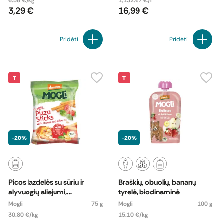
6.58 €/kg
1,132.67 €/l
3,29 €
16,99 €
Pridėti
Pridėti
T
T
-20%
-20%
Picos lazdelės su sūriu ir
Braškių, obuolių, bananų
alyvuogių aliejumi,
tyrelė, biodinaminė
biodinaminės
Mogli
75 g
Mogli
100 g
30.80 €/kg
15.10 €/kg