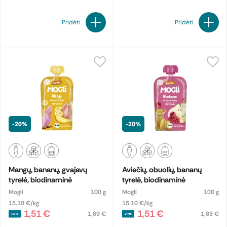
Pridėti
Pridėti
-20%
-20%
Mangų, bananų, gvajavų
Aviečių, obuolių, bananų
tyrelė, biodinaminė
tyrelė, biodinaminė
Mogli
100 g
Mogli
100 g
15.10 €/kg
15.10 €/kg
1,51 €
1,51 €
1,89 €
1,89 €