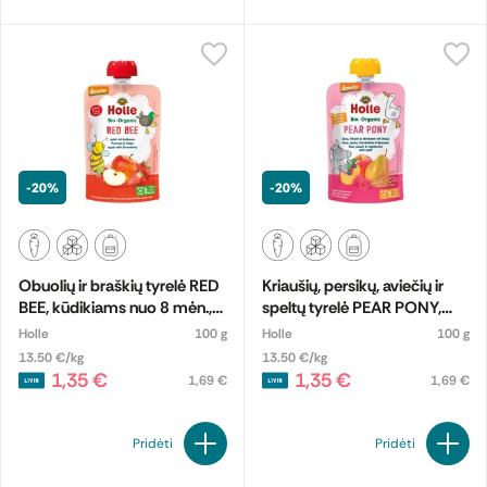
-20%
-20%
Obuolių ir braškių tyrelė RED
Kriaušių, persikų, aviečių ir
BEE, kūdikiams nuo 8 mėn.,
speltų tyrelė PEAR PONY,
biodinaminė
kūdikiams nuo 8 mėn.,
Holle
100 g
Holle
100 g
biodinaminė
13.50 €/kg
13.50 €/kg
1,35 €
1,35 €
1,69 €
1,69 €
Pridėti
Pridėti