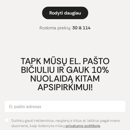
Rodyti daugiau
Rodoma prekių:
30 iš 114
TAPK MŪSŲ EL. PAŠTO
BIČIULIU IR GAUK 10%
NUOLAIDĄ KITAM
APSIPIRKIMUI!
Sutinku gauti reklaminius, naujienų ir kitus el. laiškus pagal mano
duomenis, kaip išdėstyta mūsų
privatumo politikoje
.