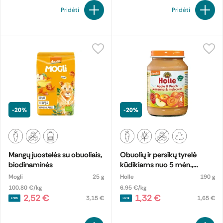
Pridėti
Pridėti
-20%
-20%
Mangų juostelės su obuoliais,
Obuolių ir persikų tyrelė
biodinaminės
kūdikiams nuo 5 mėn.,
biodinaminė
Mogli
25 g
Holle
190 g
100.80 €/kg
6.95 €/kg
2,52 €
1,32 €
3,15 €
1,65 €