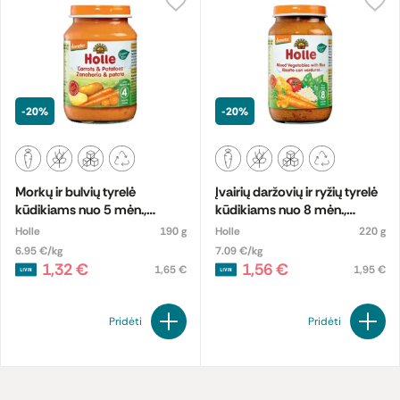
-20%
-20%
Morkų ir bulvių tyrelė
Įvairių daržovių ir ryžių tyrelė
kūdikiams nuo 5 mėn.,
kūdikiams nuo 8 mėn.,
biodinaminė
biodinaminė
Holle
190 g
Holle
220 g
6.95 €/kg
7.09 €/kg
1,32 €
1,56 €
1,65 €
1,95 €
Pridėti
Pridėti