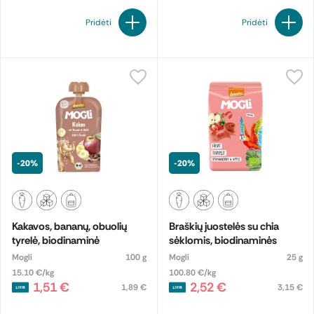
Pridėti
Pridėti
-20%
-20%
Kakavos, bananų, obuolių
Braškių juostelės su chia
tyrelė, biodinaminė
sėklomis, biodinaminės
Mogli
100 g
Mogli
25 g
15.10 €/kg
100.80 €/kg
1,51 €
2,52 €
1,89 €
3,15 €