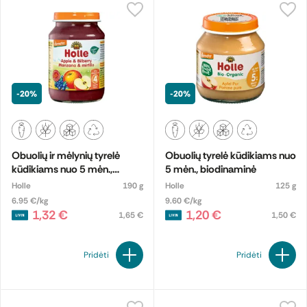
-20%
-20%
Obuolių ir mėlynių tyrelė
Obuolių tyrelė kūdikiams nuo
kūdikiams nuo 5 mėn.,
5 mėn., biodinaminė
biodinaminė
Holle
190 g
Holle
125 g
6.95 €/kg
9.60 €/kg
1,32 €
1,20 €
1,65 €
1,50 €
Pridėti
Pridėti