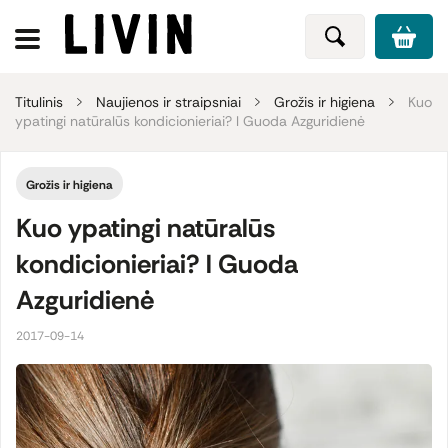
Titulinis
Naujienos ir straipsniai
Grožis ir higiena
Kuo
ypatingi natūralūs kondicionieriai? l Guoda Azguridienė
Grožis ir higiena
Kuo ypatingi natūralūs
kondicionieriai? l Guoda
Azguridienė
2017-09-14