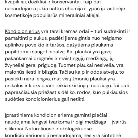
kvapikliai, dažikliai ir konservantai. Taip pat
nenaudojama jokia naftos chemija ir ypač įprastinėje
kosmetikoje populiarūs mineraliniai aliejai.
Kondicionierius
yra tarsi kremas odai – turi sudrėkinti ir
pamaitinti plaukus, padėti jiems gintis nuo neigiamo
aplinkos poveikio ir taršos, dažytiems plaukams –
papildomai saugoti spalvą. Kai plaukai yra gavę
pakankamai drėgmės ir maistingųjų medžiagų, jų
žvyneliai gerai prigludę. Tuomet plaukai nesivelia, yra
malonūs liesti ir blizgūs. Tačiau kaip ir odos atveju, to
pasiekti nėra lengva, mat visų žmonių plaukai yra
unikalūs ir kiekvienam reikia skirtingų medžiagų. Tai pati
paprasčiausia priežastis dėl ko, rodos, kuo puikiausios
sudėties kondicionierius gali netikti.
Įprastiniams kondicionieriams gaminti plačiai
naudojama lengvai tvarkoma ir pigi medžiaga – įvairūs
silikonai. Natūraliuose ir ekologiškuose
kondicionieriuose ji nenaudojama, nes yra sintetinė