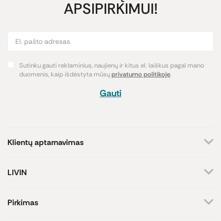
APSIPIRKIMUI!
Sutinku gauti reklaminius, naujienų ir kitus el. laiškus pagal mano
duomenis, kaip išdėstyta mūsų
privatumo politikoje
.
Gauti
Klientų aptarnavimas
+370 659 44144
LIVIN
Rašyti užklausą
Apie mus
Kontaktai
Atsakome darbo dienomis
Pirkimas
8-17 val.
Parduotuvės
Atsiskaitymo būdai