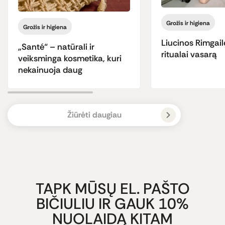
Grožis ir higiena
Grožis ir higiena
Liucinos Rimgail
„Santé“ – natūrali ir
ritualai vasarą
veiksminga kosmetika, kuri
nekainuoja daug
Žiūrėti daugiau
TAPK MŪSŲ EL. PAŠTO
BIČIULIU IR GAUK 10%
NUOLAIDĄ KITAM