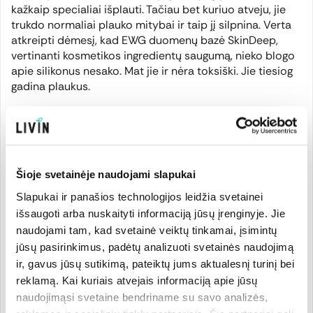
kažkaip specialiai išplauti. Tačiau bet kuriuo atveju, jie
trukdo normaliai plauko mitybai ir taip jį silpnina. Verta
atkreipti dėmesį, kad EWG duomenų bazė
SkinDeep
,
vertinanti kosmetikos ingredientų saugumą, nieko blogo
apie silikonus nesako. Mat jie ir nėra toksiški. Jie tiesiog
gadina plaukus.
Natūralūs kondicionieriai gaminami iš augalų aliejų bei
ekstraktų, molio, jūros dumblių ir kitų medžiagų, kurios
ne tik suteikia plaukams sveikumo įspūdį, o juos iš tiesų
pamaitina ir sudrėkina. Jų efektas nėra momentinis, o
Šioje svetainėje naudojami slapukai
priešingai – ilgalaikis, nes su kiekvienu tokio
Slapukai ir panašios technologijos leidžia svetainei
kondicionieriaus panaudojimu gaunama nauja naudingų
išsaugoti arba nuskaityti informaciją jūsų įrenginyje. Jie
medžiagų porcija.
naudojami tam, kad svetainė veiktų tinkamai, įsimintų
jūsų pasirinkimus, padėtų analizuoti svetainės naudojimą
Reikia turėti omenyje, kad šampūno svarbiausias darbas
ir, gavus jūsų sutikimą, pateiktų jums aktualesnį turinį bei
yra išplauti nešvarumus ir tuo pačiu plaukų per daug
reklamą. Kai kuriais atvejais informaciją apie jūsų
nenusausinti. Kondicionieriaus darbas yra pagerinti
plaukų būklę: drėkinti, maitinti, regeneruoti, balansuoti
naudojimąsi svetaine bendriname su savo analizės,
riebalų išsiskyrimą, švelninti, purinti ir kitaip