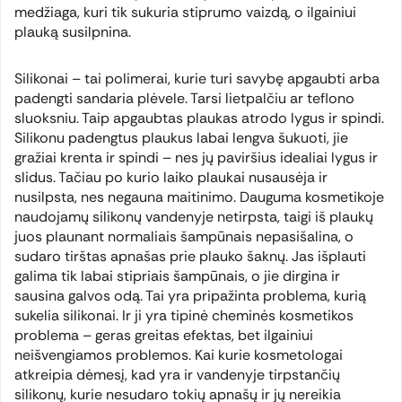
medžiaga, kuri tik sukuria stiprumo vaizdą, o ilgainiui
plauką susilpnina.
Silikonai – tai polimerai, kurie turi savybę apgaubti arba
padengti sandaria plėvele. Tarsi lietpalčiu ar teflono
sluoksniu. Taip apgaubtas plaukas atrodo lygus ir spindi.
Silikonu padengtus plaukus labai lengva šukuoti, jie
gražiai krenta ir spindi – nes jų paviršius idealiai lygus ir
slidus. Tačiau po kurio laiko plaukai nusausėja ir
nusilpsta, nes negauna maitinimo. Dauguma kosmetikoje
naudojamų silikonų vandenyje netirpsta, taigi iš plaukų
juos plaunant normaliais šampūnais nepasišalina, o
sudaro tirštas apnašas prie plauko šaknų. Jas išplauti
galima tik labai stipriais šampūnais, o jie dirgina ir
sausina galvos odą. Tai yra pripažinta problema, kurią
sukelia silikonai. Ir ji yra tipinė cheminės kosmetikos
problema – geras greitas efektas, bet ilgainiui
neišvengiamos problemos. Kai kurie kosmetologai
atkreipia dėmesį, kad yra ir vandenyje tirpstančių
silikonų, kurie nesudaro tokių apnašų ir jų nereikia