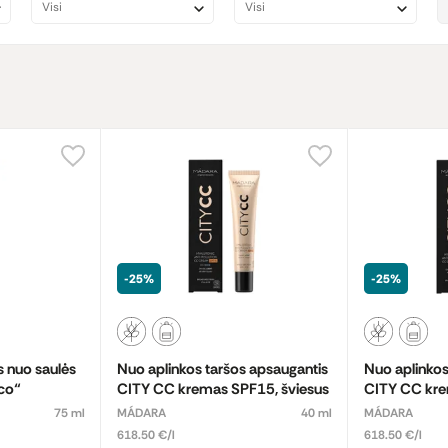
Visi
Visi
-25%
-25%
s nuo saulės
Nuo aplinkos taršos apsaugantis
Nuo aplinkos
co“
CITY CC kremas SPF15, šviesus
CITY CC kr
vidutinio ats
75 ml
MÁDARA
40 ml
MÁDARA
618.50 €/l
618.50 €/l