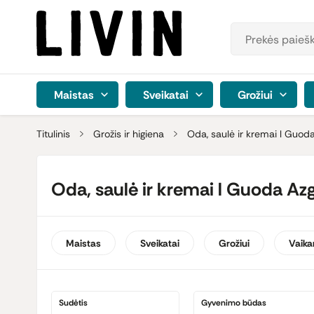
Maistas
Sveikatai
Grožiui
Titulinis
Grožis ir higiena
Oda, saulė ir kremai l Guod
Oda, saulė ir kremai l Guoda Az
Maistas
Sveikatai
Grožiui
Vaik
Sudėtis
Gyvenimo būdas