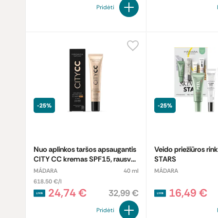
Pridėti
-25%
-25%
Nuo aplinkos taršos apsaugantis
Veido priežiūros rin
CITY CC kremas SPF15, rausvo
STARS
atspalvio odai
MÁDARA
40 ml
MÁDARA
618.50 €/l
24,74 €
16,49 €
32,99 €
Pridėti