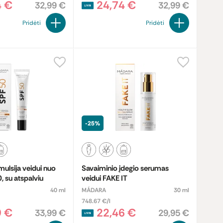
4 €
24,74 €
32,99 €
32,99 €
Pridėti
Pridėti
-25%
 veidui nuo
Savaiminio įdegio serumas
, su atspalviu
veidui FAKE IT
40 ml
MÁDARA
30 ml
748.67 €/l
9 €
22,46 €
33,99 €
29,95 €