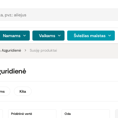
Namams
Vaikams
Šviežias maistas
a Azguridienė
Susiję produktai
guridienė
ams
Kita
Pridėtinė vertė
Oda