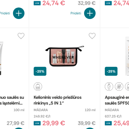
24,74 €
24,7
32,99 €
Pridėti
Pridėti
-25%
-25%
uo saulės su
Kelioninis veido priežiūros
Apsauginė emulsija
 ląstelėmis
rinkinys „5 IN 1“
saulės SPF50
100 ml
MÁDARA
120 ml
MÁDARA
249.92 €/l
637.25 €/l
29,99 €
25,4
27,99 €
39,99 €