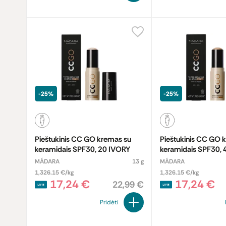
-25%
-25%
Pieštukinis CC GO kremas su
Pieštukinis CC GO 
keramidais SPF30, 20 IVORY
keramidais SPF30,
MÁDARA
13 g
MÁDARA
1,326.15 €/kg
1,326.15 €/kg
17,24 €
17,24 €
22,99 €
Pridėti