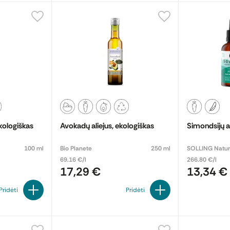
ekologiškas
Avokadų aliejus, ekologiškas
Simondsijų al
100 ml
Bio Planete
250 ml
SOLLING Natur
69.16 €/l
266.80 €/l
17,29 €
13,34 €
Pridėti
Pridėti