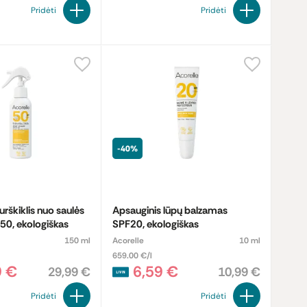
Pridėti
Pridėti
-40%
urškiklis nuo saulės
Apsauginis lūpų balzamas
50, ekologiškas
SPF20, ekologiškas
150 ml
Acorelle
10 ml
659.00 €/l
9 €
6,59 €
29,99 €
10,99 €
Pridėti
Pridėti