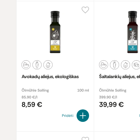
Avokadų aliejus, ekologiškas
Šaltalankių aliejus, 
Ölmühle Solling
100 ml
Ölmühle Solling
85.90 €/l
399.90 €/l
8,59 €
39,99 €
Pridėti