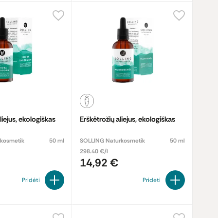
iejus, ekologiškas
Erškėtrožių aliejus, ekologiškas
kosmetik
50 ml
SOLLING Naturkosmetik
50 ml
298.40 €/l
14,92 €
Pridėti
Pridėti